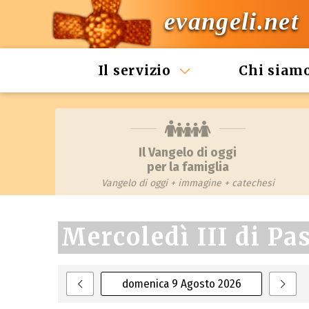
evangeli.net
Il servizio
Chi siam
Il Vangelo di oggi
per la famiglia
Vangelo di oggi + immagine + catechesi
Mercoledì III di Pa
domenica 9 Agosto 2026