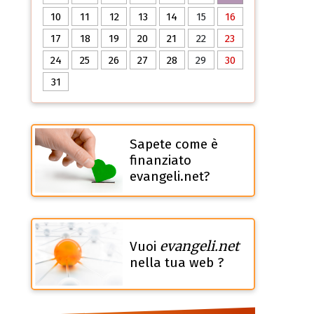
10
11
12
13
14
15
16
17
18
19
20
21
22
23
24
25
26
27
28
29
30
31
Sapete come è
finanziato
evangeli.net?
evangeli.net
Vuoi
nella tua web ?