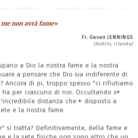
a me non avrà fame»
Fr. Gavan JENNINGS
(Dublín, Irlanda)
pano a Dio la nostra fame e la nostra
are a pensare che Dio sia indiferente di
? Ancora di pi￹, troppo spesso "ci rifiutiamo
o ha per ciascuno di noi. Occultando s￩
l'incredibile distanza che ￩ disposto a
sete e la nostra fame.
e" si tratta? Definitivamente, della fame e
ame e la sete fisiche non sono altro che un