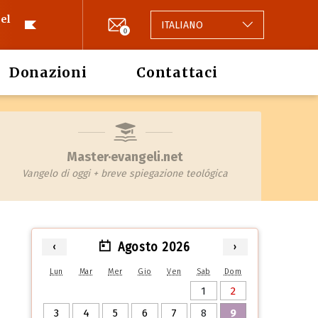
el
ITALIANO
0
Donazioni
Contattaci
Master·evangeli.net
Vangelo di oggi + breve spiegazione teológica
Agosto 2026
‹
›
Lun
Mar
Mer
Gio
Ven
Sab
Dom
1
2
3
4
5
6
7
8
9