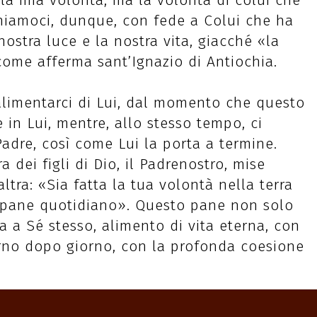
 la mia volontà, ma la volontà di colui che
niamoci, dunque, con fede a Colui che ha
nostra luce e la nostra vita, giacché «la
 come afferma sant’Ignazio di Antiochia.
 alimentarci di Lui, dal momento che questo
 in Lui, mentre, allo stesso tempo, ci
Padre, così come Lui la porta a termine.
a dei figli di Dio, il Padrenostro, mise
ltra: «Sia fatta la tua volontà nella terra
o pane quotidiano». Questo pane non solo
ma a Sé stesso, alimento di vita eterna, con
orno dopo giorno, con la profonda coesione