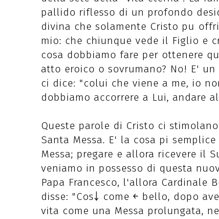
pallido riflesso di un profondo des
divina che solamente Cristo pu￲ offr
mio: che chiunque vede il Figlio e cr
cosa dobbiamo fare per ottenere que
atto eroico o sovrumano? No! E' un q
ci dice: "colui che viene a me, io non
dobbiamo accorrere a Lui, andare al
Queste parole di Cristo ci stimolano
Santa Messa. E' la cosa pi￹ semplic
Messa; pregare e allora ricevere il
veniamo in possesso di questa nuova v
Papa Francesco, l'allora Cardinale B
disse: "Cos￬ come ￩ bello, dopo ave
vita come una Messa prolungata, nel