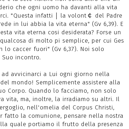
iderio che ogni uomo ha davanti alla vita
irci. "Questa infatti ￨ la volont￠ del Padre
ede in lui abbia la vita eterna" (Gv 6,39). E
sta vita eterna cosi desiderata? Forse un
ualcosa di molto pi￹ semplice, per cui Ges￹
 lo caccer￲ fuori" (Gv 6,37). Noi solo
 Suo incontro.
 ad avvicinarci a Lui ogni giorno nella
e del mondo! Semplicemente assistere alla
 Suo Corpo. Quando lo facciamo, non solo
ita, ma, inoltre, la irradiamo su altri. Il
ergoglio, nell'omelia del Corpus Christi,
r fatto la comunione, pensare nella nostra
la quale portiamo il frutto della presenza