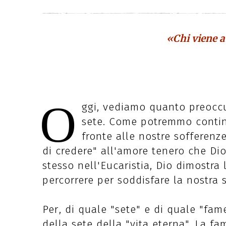
«Chi viene 
O
ggi, vediamo quanto preoccu
sete. Come potremmo continu
fronte alle nostre sofferenze
di credere" all'amore tenero che Di
stesso nell'Eucaristia, Dio dimostra 
percorrere per soddisfare la nostra 
Per￲, di quale "sete" e di quale "fam
della sete della "vita eterna". La f