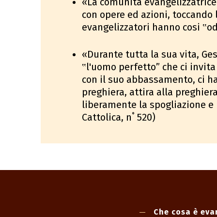
«La comunitá evangelizzatrice 
con opere ed azioni, toccando l
evangelizzatori hanno cosi ‟od
«Durante tutta la sua vita, Ge
‟l'uomo perfetto” che ci invita
con il suo abbassamento, ci h
preghiera, attira alla preghier
liberamente la spogliazione e
Cattolica, n˚ 520)
Che cosa è eva