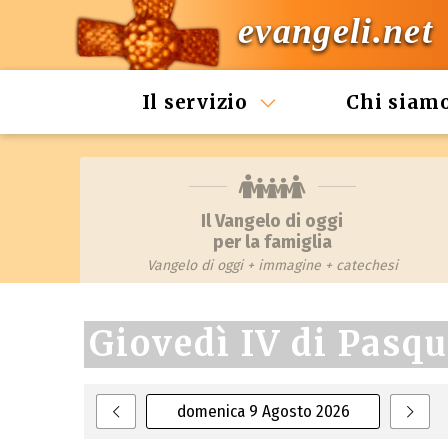
evangeli.net
Il servizio
Chi siam
Il Vangelo di oggi
per la famiglia
Vangelo di oggi + immagine + catechesi
Giovedì IV di Pasq
domenica 9 Agosto 2026