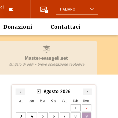
el
ITALIANO
0
Donazioni
Contattaci
Master·evangeli.net
Vangelo di oggi + breve spiegazione teológica
Agosto 2026
‹
›
Lun
Mar
Mer
Gio
Ven
Sab
Dom
1
2
3
4
5
6
7
8
9