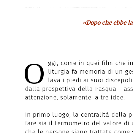
«Dopo che ebbe lava
O
ggi, come in quei film che i
liturgia fa memoria di un g
lava i piedi ai suoi discepol
dalla prospettiva della Pasqua— as
attenzione, solamente, a tre idee.
In primo luogo, la centralità della 
fare sia il termometro del valore di
che le persone siano trattate come s