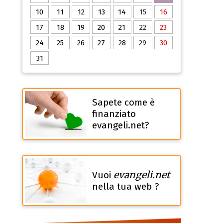
10
11
12
13
14
15
16
17
18
19
20
21
22
23
24
25
26
27
28
29
30
31
Sapete come è
finanziato
evangeli.net?
evangeli.net
Vuoi
nella tua web ?