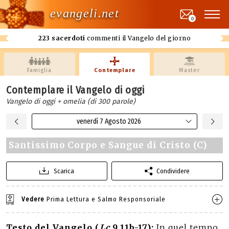
evangeli.net
0
223 sacerdoti
commenti il Vangelo del giorno
Famiglia
Contemplare
Master
Contemplare il Vangelo di oggi
Vangelo di oggi + omelia (di 300 parole)
venerdì 7 Agosto 2026
Santissimo Corpo e Sangue di Cristo (C)
Scarica
Condividere
Vedere
Prima Lettura e Salmo Responsoriale
Testo del Vangelo (
Lc
9,11b-17):
In quel tempo,