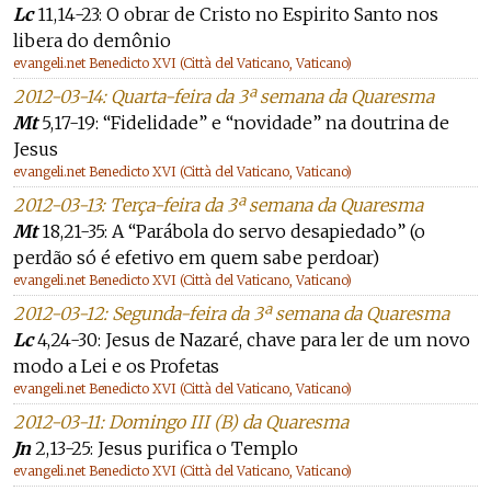
Lc
11,14-23: O obrar de Cristo no Espirito Santo nos
libera do demônio
evangeli.net Benedicto XVI (Città del Vaticano, Vaticano)
2012-03-14: Quarta-feira da 3ª semana da Quaresma
Mt
5,17-19: “Fidelidade” e “novidade” na doutrina de
Jesus
evangeli.net Benedicto XVI (Città del Vaticano, Vaticano)
2012-03-13: Terça-feira da 3ª semana da Quaresma
Mt
18,21-35: A “Parábola do servo desapiedado” (o
perdão só é efetivo em quem sabe perdoar)
evangeli.net Benedicto XVI (Città del Vaticano, Vaticano)
2012-03-12: Segunda-feira da 3ª semana da Quaresma
Lc
4,24-30: Jesus de Nazaré, chave para ler de um novo
modo a Lei e os Profetas
evangeli.net Benedicto XVI (Città del Vaticano, Vaticano)
2012-03-11: Domingo III (B) da Quaresma
Jn
2,13-25: Jesus purifica o Templo
evangeli.net Benedicto XVI (Città del Vaticano, Vaticano)