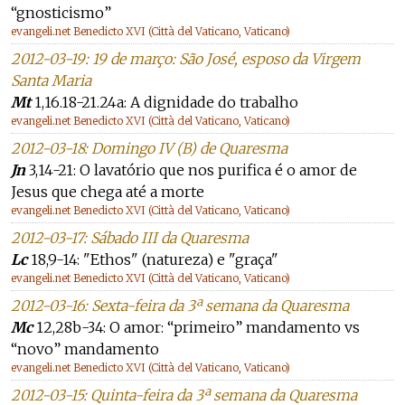
“gnosticismo”
evangeli.net Benedicto XVI (Città del Vaticano, Vaticano)
2012-03-19: 19 de março: São José, esposo da Virgem
Santa Maria
Mt
1,16.18-21.24a: A dignidade do trabalho
evangeli.net Benedicto XVI (Città del Vaticano, Vaticano)
2012-03-18: Domingo IV (B) de Quaresma
Jn
3,14-21: O lavatório que nos purifica é o amor de
Jesus que chega até a morte
evangeli.net Benedicto XVI (Città del Vaticano, Vaticano)
2012-03-17: Sábado III da Quaresma
Lc
18,9-14: "Ethos" (natureza) e "graça"
evangeli.net Benedicto XVI (Città del Vaticano, Vaticano)
2012-03-16: Sexta-feira da 3ª semana da Quaresma
Mc
12,28b-34: O amor: “primeiro” mandamento vs
“novo” mandamento
evangeli.net Benedicto XVI (Città del Vaticano, Vaticano)
2012-03-15: Quinta-feira da 3ª semana da Quaresma