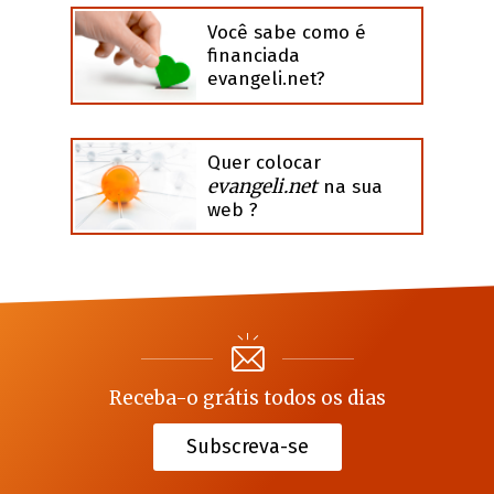
Você sabe como é
financiada
evangeli.net?
Quer colocar
evangeli.net
na sua
web ?
Receba-o grátis todos os dias
Subscreva-se