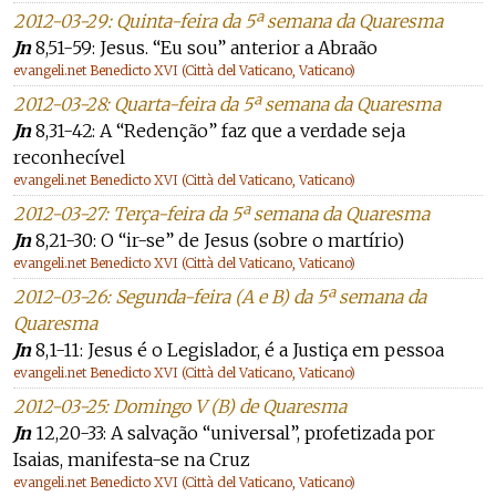
2012-03-29: Quinta-feira da 5ª semana da Quaresma
Jn
8,51-59: Jesus. “Eu sou” anterior a Abraão
evangeli.net Benedicto XVI (Città del Vaticano, Vaticano)
2012-03-28: Quarta-feira da 5ª semana da Quaresma
Jn
8,31-42: A “Redenção” faz que a verdade seja
reconhecível
evangeli.net Benedicto XVI (Città del Vaticano, Vaticano)
2012-03-27: Terça-feira da 5ª semana da Quaresma
Jn
8,21-30: O “ir-se” de Jesus (sobre o martírio)
evangeli.net Benedicto XVI (Città del Vaticano, Vaticano)
2012-03-26: Segunda-feira (A e B) da 5ª semana da
Quaresma
Jn
8,1-11: Jesus é o Legislador, é a Justiça em pessoa
evangeli.net Benedicto XVI (Città del Vaticano, Vaticano)
2012-03-25: Domingo V (B) de Quaresma
Jn
12,20-33: A salvação “universal”, profetizada por
Isaias, manifesta-se na Cruz
evangeli.net Benedicto XVI (Città del Vaticano, Vaticano)