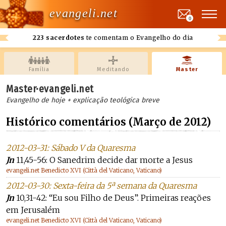
evangeli.net
0
223 sacerdotes
te comentam o Evangelho do dia
Família
Meditando
Master
Master·evangeli.net
Evangelho de hoje + explicação teológica breve
Histórico comentários (Março de 2012)
2012-03-31: Sábado V da Quaresma
Jn
11,45-56: O Sanedrim decide dar morte a Jesus
evangeli.net Benedicto XVI (Città del Vaticano, Vaticano)
2012-03-30: Sexta-feira da 5ª semana da Quaresma
Jn
10,31-42: “Eu sou Filho de Deus”. Primeiras reações
em Jerusalém
evangeli.net Benedicto XVI (Città del Vaticano, Vaticano)