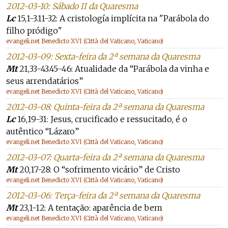
2012-03-10: Sábado II da Quaresma
Lc
15,1-3.11-32: A cristología implícita na "Parábola do
filho pródigo"
evangeli.net Benedicto XVI (Città del Vaticano, Vaticano)
2012-03-09: Sexta-feira da 2ª semana da Quaresma
Mt
21,33-43.45-46: Atualidade da “Parábola da vinha e
seus arrendatários”
evangeli.net Benedicto XVI (Città del Vaticano, Vaticano)
2012-03-08: Quinta-feira da 2ª semana da Quaresma
Lc
16,19-31: Jesus, crucificado e ressucitado, é o
autêntico “Lázaro”
evangeli.net Benedicto XVI (Città del Vaticano, Vaticano)
2012-03-07: Quarta-feira da 2ª semana da Quaresma
Mt
20,17-28: O “sofrimento vicário” de Cristo
evangeli.net Benedicto XVI (Città del Vaticano, Vaticano)
2012-03-06: Terça-feira da 2ª semana da Quaresma
Mt
23,1-12: A tentação: aparência de bem
evangeli.net Benedicto XVI (Città del Vaticano, Vaticano)