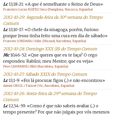
Lc
13,18-21: «A que é semelhante o Reino de Deus»
Francisco Lucas MATEO Seco (Pamplona, Navarra, Espanha)
2012-10-29: Segunda-feira da 30ª semana do Tempo
Comum
Lc
13,10-17: «O chefe da sinagoga, porém, furioso
porque Jesus tinha feito uma cura em dia de sábado»
Francesc JORDANA i Soler (Mirasol, Barcelona, Espanha)
2012-10-28: Domingo XXX (B) do Tempo Comum
Mc
10,46-52: «Que queres que eu te faça? O cego
respondeu: Rabûni, meu Mestre, que eu veja»
Pere CAMPANYÀ i Ribó (Barcelona, Espanha)
2012-10-27: Sábado XXIX do Tempo Comum
Lc
13,1-9: «Foi lá procurar figos (...) e não encontrou»
Antoni ORIOL i Tataret (Vic, Barcelona, Espanha)
2012-10-26: Sexta-feira da 29ª semana do Tempo
Comum
Lc
12,54-59: «Como é que não sabeis avaliar (...) o
tempo presente? Por que não julgais por vós mesmos