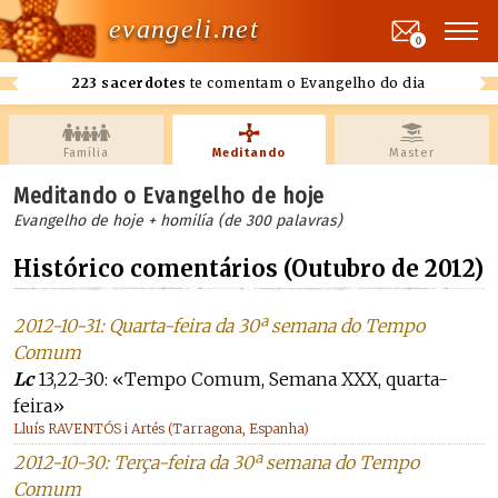
evangeli.net
0
223 sacerdotes
te comentam o Evangelho do dia
Família
Meditando
Master
Meditando o Evangelho de hoje
Evangelho de hoje + homilía (de 300 palavras)
Histórico comentários (Outubro de 2012)
2012-10-31: Quarta-feira da 30ª semana do Tempo
Comum
Lc
13,22-30: «Tempo Comum, Semana XXX, quarta-
feira»
Lluís RAVENTÓS i Artés (Tarragona, Espanha)
2012-10-30: Terça-feira da 30ª semana do Tempo
Comum