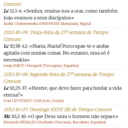
Comum
Lc
11,1-4: «Senhor, ensina-nos a orar, como também
João ensinou a seus discípulos»
Austin Chukwuemeka IHEKWEME (Ikenanzizi, Nigria)
2012-10-09: Terça-feira da 27ª semana do Tempo
Comum
Lc
10,38-42: «Marta, Marta! Preocupas-te e andas
agitada com muitas coisas. No entanto, uma só é
necessária»
Josep RIBOT i Margarit (Tarragona, Espanha)
2012-10-08: Segunda-feira da 27ª semana do Tempo
Comum
Lc
10,25-37: «Mestre, que devo fazer para herdar a vida
eterna?»
Ivan LEVYTSKYY CSsR (Lviv, Ucrnia)
2012-10-07: Domingo XXVII (B) do Tempo Comum
Mc
10,2-16: «O que Deus uniu o homem não separe»
Fernando PERALES i Madueño (Terrassa, Barcelona, Espanha)