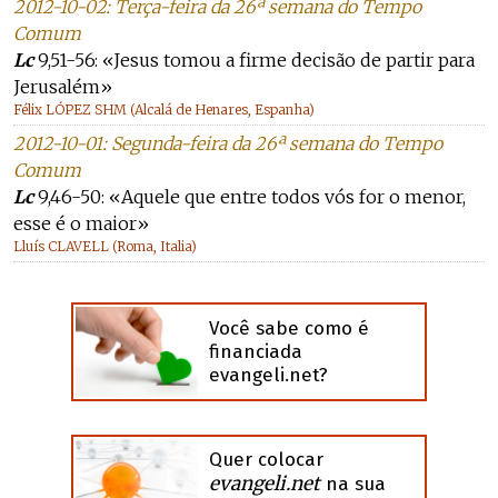
2012-10-02: Terça-feira da 26ª semana do Tempo
Comum
Lc
9,51-56: «Jesus tomou a firme decisão de partir para
Jerusalém»
Félix LÓPEZ SHM (Alcalá de Henares, Espanha)
2012-10-01: Segunda-feira da 26ª semana do Tempo
Comum
Lc
9,46-50: «Aquele que entre todos vós for o menor,
esse é o maior»
Lluís CLAVELL (Roma, Italia)
Você sabe como é
financiada
evangeli.net?
Quer colocar
evangeli.net
na sua