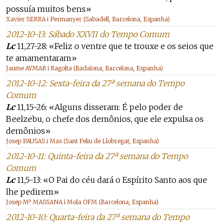
possuía muitos bens»
Xavier SERRA i Permanyer (Sabadell, Barcelona, Espanha)
2012-10-13: Sábado XXVII do Tempo Comum
Lc
11,27-28: «Feliz o ventre que te trouxe e os seios que
te amamentaram»
Jaume AYMAR i Ragolta (Badalona, Barcelona, Espanha)
2012-10-12: Sexta-feira da 27ª semana do Tempo
Comum
Lc
11,15-26: «Alguns disseram: É pelo poder de
Beelzebu, o chefe dos demônios, que ele expulsa os
demônios»
Josep PAUSAS i Mas (Sant Feliu de Llobregat, Espanha)
2012-10-11: Quinta-feira da 27ª semana do Tempo
Comum
Lc
11,5-13: «O Pai do céu dará o Espírito Santo aos que
lhe pedirem»
Josep Mª MASSANA i Mola OFM (Barcelona, Espanha)
2012-10-10: Quarta-feira da 27ª semana do Tempo