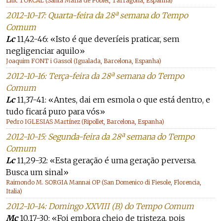
Lluc TORCAL (Santa Maria de Poblet, Tarragona, Espanha)
2012-10-17: Quarta-feira da 28ª semana do Tempo
Comum
Lc
11,42-46: «Isto é que deveríeis praticar, sem
negligenciar aquilo»
Joaquim FONT i Gassol (Igualada, Barcelona, Espanha)
2012-10-16: Terça-feira da 28ª semana do Tempo
Comum
Lc
11,37-41: «Antes, dai em esmola o que está dentro, e
tudo ficará puro para vós»
Pedro IGLESIAS Martínez (Ripollet, Barcelona, Espanha)
2012-10-15: Segunda-feira da 28ª semana do Tempo
Comum
Lc
11,29-32: «Esta geração é uma geração perversa.
Busca um sinal»
Raimondo M. SORGIA Mannai OP (San Domenico di Fiesole, Florencia,
Italia)
2012-10-14: Domingo XXVIII (B) do Tempo Comum
Mc
10,17-30: «Foi embora cheio de tristeza, pois