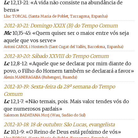
Lc
12,13-21: «A vida não consiste na abundância de
bens»
Lluc TORCAL (Santa Maria de Poblet, Tarragona, Espanha)
2012-10-21: Domingo XXIX (B) do Tempo Comum
Mc
10,35-45: «Quem quiser ser o maior entre vós seja
aquele que vos serve»
Antoni CAROL i Hostench (Sant Cugat del Vallès, Barcelona, Espanha)
2012-10-20: Sábado XXVIII do Tempo Comum
Lc
12,8-12: «Aquele que se declarar por mim diante do
povo, o Filho do Homem também se declarará a favor»
Alexis MANIRAGABA (Ruhengeri, Ruanda)
2012-10-19: Sexta-feira da 28ª semana do Tempo
Comum
Lc
12,1-7: «Não temais, pois. Mais valor tendes vós do
que numerosos pardais»
Salomon BADATANA Mccj (Wau, Sudão do Sul)
2012-10-18: 18 de outubro: São Lucas, evangelista
Lc
10,1-9: «O Reino de Deus está próximo de vós»