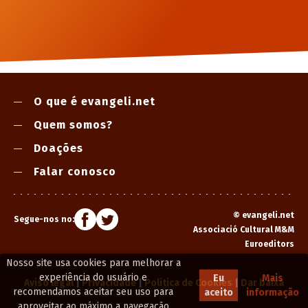
O que é evangeli.net
Quem somos?
Doações
Falar conosco
©
evangeli.net
Segue-nos no:
Associació Cultural M&M
Euroeditors
Nosso site usa cookies para melhorar a
experiência do usuário e
Eu
Mais
Aviso legal
|
Privacidade
|
Política de Cookies
|
Dar baixa
recomendamos aceitar seu uso para
aceito
informação
aproveitar ao máximo a navegação