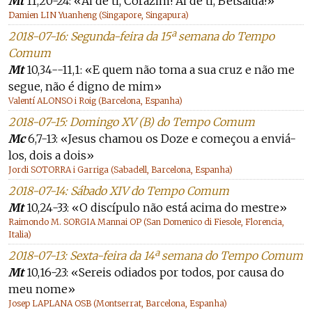
Mt
11,20-24: «Ai de ti, Corazim! Ai de ti, Betsaida!»
Damien LIN Yuanheng (Singapore, Singapura)
2018-07-16: Segunda-feira da 15ª semana do Tempo
Comum
Mt
10,34--11,1: «E quem não toma a sua cruz e não me
segue, não é digno de mim»
Valentí ALONSO i Roig (Barcelona, Espanha)
2018-07-15: Domingo XV (B) do Tempo Comum
Mc
6,7-13: «Jesus chamou os Doze e começou a enviá-
los, dois a dois»
Jordi SOTORRA i Garriga (Sabadell, Barcelona, Espanha)
2018-07-14: Sábado XIV do Tempo Comum
Mt
10,24-33: «O discípulo não está acima do mestre»
Raimondo M. SORGIA Mannai OP (San Domenico di Fiesole, Florencia,
Italia)
2018-07-13: Sexta-feira da 14ª semana do Tempo Comum
Mt
10,16-23: «Sereis odiados por todos, por causa do
meu nome»
Josep LAPLANA OSB (Montserrat, Barcelona, Espanha)