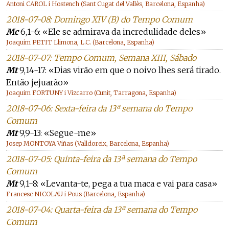
Antoni CAROL i Hostench (Sant Cugat del Vallès, Barcelona, Espanha)
2018-07-08: Domingo XIV (B) do Tempo Comum
Mc
6,1-6: «Ele se admirava da incredulidade deles»
Joaquim PETIT Llimona, L.C. (Barcelona, Espanha)
2018-07-07: Tempo Comum, Semana XIII, Sábado
Mt
9,14-17: «Dias virão em que o noivo lhes será tirado.
Então jejuarão»
Joaquim FORTUNY i Vizcarro (Cunit, Tarragona, Espanha)
2018-07-06: Sexta-feira da 13ª semana do Tempo
Comum
Mt
9,9-13: «Segue-me»
Josep MONTOYA Viñas (Valldoreix, Barcelona, Espanha)
2018-07-05: Quinta-feira da 13ª semana do Tempo
Comum
Mt
9,1-8: «Levanta-te, pega a tua maca e vai para casa»
Francesc NICOLAU i Pous (Barcelona, Espanha)
2018-07-04: Quarta-feira da 13ª semana do Tempo
Comum