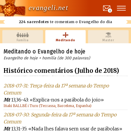
evangeli.net
0
224 sacerdotes
te comentam o Evangelho do dia
Família
Meditando
Master
Meditando o Evangelho de hoje
Evangelho de hoje + homilía (de 300 palavras)
Histórico comentários (Julho de 2018)
2018-07-31: Terça-feira da 17ª semana do Tempo
Comum
Mt
13,36-43: «Explica-nos a parábola do joio»
Iñaki BALLBÉ i Turu (Terrassa, Barcelona, Espanha)
2018-07-30: Segunda-feira da 17ª semana do Tempo
Comum
Mt
13,31-35: «Nada lhes falava sem usar de parábolas»