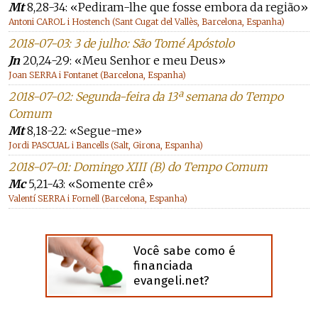
Mt
8,28-34: «Pediram-lhe que fosse embora da região»
Antoni CAROL i Hostench (Sant Cugat del Vallès, Barcelona, Espanha)
2018-07-03: 3 de julho: São Tomé Apóstolo
Jn
20,24-29: «Meu Senhor e meu Deus»
Joan SERRA i Fontanet (Barcelona, Espanha)
2018-07-02: Segunda-feira da 13ª semana do Tempo
Comum
Mt
8,18-22: «Segue-me»
Jordi PASCUAL i Bancells (Salt, Girona, Espanha)
2018-07-01: Domingo XIII (B) do Tempo Comum
Mc
5,21-43: «Somente crê»
Valentí SERRA i Fornell (Barcelona, Espanha)
Você sabe como é
financiada
evangeli.net?