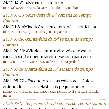
Mt
12,14-21: «Ele curou a todos»
Josep Mª MASSANA i Mola OFM (Barcelona, Espanha)
2018-07-20: Sexta-feira da 15ª semana do Tempo
Comum
Mt
12,1-8: «Misericórdia eu quero, não sacrifícios»
Josep RIBOT i Margarit (Tarragona, Espanha)
2018-07-19: Quinta-feira da 15ª semana do Tempo
Comum
Mt
11,28-30: «Vinde a mim, todos vós que estais
cansados (…) e encontrareis descanso para vós»
Julio César RAMOS González SDB (Mendoza, Argentina)
2018-07-18: Quarta-feira da 15ª semana do Tempo
Comum
Mt
11,25-27: «Escondeste estas coisas aos sábios e
entendidos e as revelaste aos pequeninos»
Raimondo M. SORGIA Mannai OP (San Domenico di Fiesole, Florencia,
Italia)
2018-07-17: Terça-feira da 15ª semana do Tempo Comum