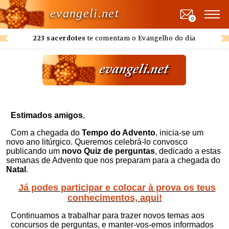
evangeli.net
0
223 sacerdotes
te comentam o Evangelho do dia
Estimados amigos
,
Com a chegada do
Tempo do Advento
, inicia-se um
novo ano litúrgico. Queremos celebrá-lo convosco
publicando um
novo Quiz de perguntas
, dedicado a estas
semanas de Advento que nos preparam para a chegada do
Natal
.
Já podes participar e colocar à prova os teus
conhecimentos, aqui!
Continuamos a trabalhar para trazer novos temas aos
concursos de perguntas, e manter-vos-emos informados