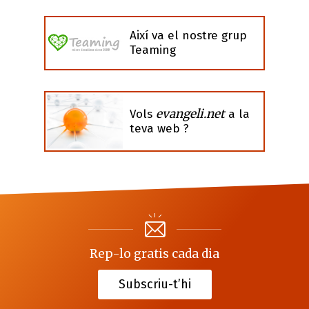
Així va el nostre grup
Teaming
evangeli.net
Vols
a la
teva web ?
Rep-lo gratis cada dia
Subscriu-t’hi