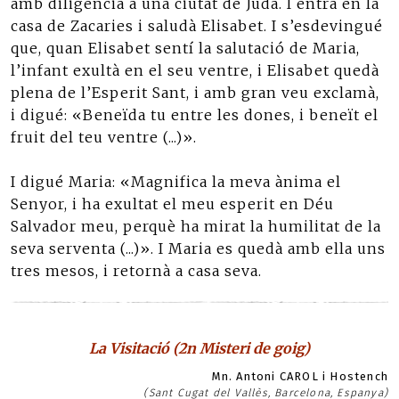
amb diligència a una ciutat de Judà. I entrà en la
casa de Zacaries i saludà Elisabet. I s’esdevingué
que, quan Elisabet sentí la salutació de Maria,
l’infant exultà en el seu ventre, i Elisabet quedà
plena de l’Esperit Sant, i amb gran veu exclamà,
i digué: «Beneïda tu entre les dones, i beneït el
fruit del teu ventre (...)».
I digué Maria: «Magnifica la meva ànima el
Senyor, i ha exultat el meu esperit en Déu
Salvador meu, perquè ha mirat la humilitat de la
seva serventa (...)». I Maria es quedà amb ella uns
tres mesos, i retornà a casa seva.
La Visitació (2n Misteri de goig)
Mn. Antoni CAROL i Hostench
(Sant Cugat del Vallès, Barcelona, Espanya)