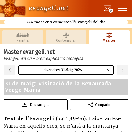
evangeli.net
0
224 mossens
comenten l'Evangeli del dia
Família
Contemplar
Master
Master·evangeli.net
Evangeli d'avui + breu explicació teològica
divendres 31 Maig 2024
31 de maig: Visitació de la Benaurada
Verge Maria
Descarregar
Compartir
Text de l'Evangeli (
Lc
1,39-56):
I aixecant-se
Maria en aquells dies, se n’anà a la muntanya