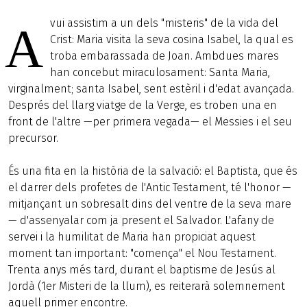
vui assistim a un dels "misteris" de la vida del
A
Crist: Maria visita la seva cosina Isabel, la qual es
troba embarassada de Joan. Ambdues mares
han concebut miraculosament: Santa Maria,
virginalment; santa Isabel, sent estèril i d'edat avançada.
Després del llarg viatge de la Verge, es troben una en
front de l'altre —per primera vegada— el Messies i el seu
precursor.
És una fita en la història de la salvació: el Baptista, que és
el darrer dels profetes de l'Antic Testament, té l'honor —
mitjançant un sobresalt dins del ventre de la seva mare
— d'assenyalar com ja present el Salvador. L'afany de
servei i la humilitat de Maria han propiciat aquest
moment tan important: "comença" el Nou Testament.
Trenta anys més tard, durant el baptisme de Jesús al
Jordà (1er Misteri de la llum), es reiterarà solemnement
aquell primer encontre.