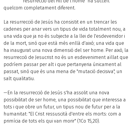
"resurrecció del Fill de l'home" ha succeït
quelcom completament diferent.
La resurrecció de Jesús ha consistit en un trencar les
cadenes per anar vers un tipus de vida totalment nou, a
una vida que ja no és subjecte a la llei de l'esdevenidor i
de la mort, sinó que està més enllà d'això; una vida que
ha inaugurat una nova dimensió del ser home. Per això, la
resurrecció de Jesucrist no és un esdeveniment aïllat que
podríem passar per alt i que pertanyeria únicament al
passat, sinó que és una mena de "mutació decisiva", un
salt qualitatiu.
—En la resurrecció de Jesús s'ha assolit una nova
possibilitat de ser home, una possibilitat que interessa a
tots i que obre un futur, un tipus nou de futur per a la
humanitat: "El Crist ressuscità d'entre els morts: com a
primícia de tots els qui van morir" (1Co 15,20).