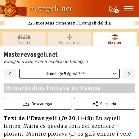
evangeli.net
0
223 mossens
comenten l'Evangeli del dia
Família
Contemplar
Master
Master·evangeli.net
Evangeli d'avui + breu explicació teològica
diumenge 9 Agost 2026
Dimarts dins l'octava de Pasqua
Descarregar
Compartir
Text de l'Evangeli (
Jn
20,11-18):
En aquell
temps, Maria es quedà a fora del sepulcre
plorant. Mentre plorava (...) es girà enrere i veié