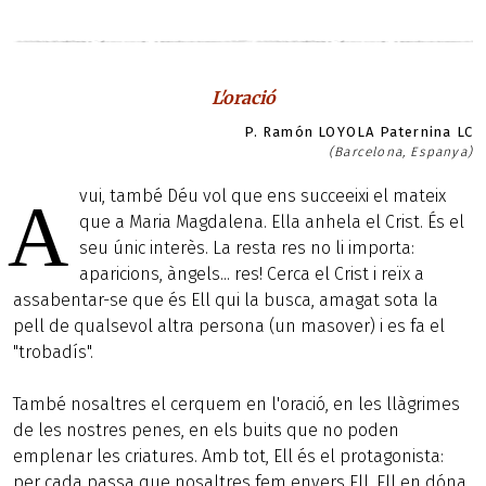
L'oració
P. Ramón LOYOLA Paternina LC
(Barcelona, Espanya)
vui, també Déu vol que ens succeeixi el mateix
A
que a Maria Magdalena. Ella anhela el Crist. És el
seu únic interès. La resta res no li importa:
aparicions, àngels... res! Cerca el Crist i reïx a
assabentar-se que és Ell qui la busca, amagat sota la
pell de qualsevol altra persona (un masover) i es fa el
"trobadís".
També nosaltres el cerquem en l'oració, en les llàgrimes
de les nostres penes, en els buits que no poden
emplenar les criatures. Amb tot, Ell és el protagonista:
per cada passa que nosaltres fem envers Ell, Ell en dóna