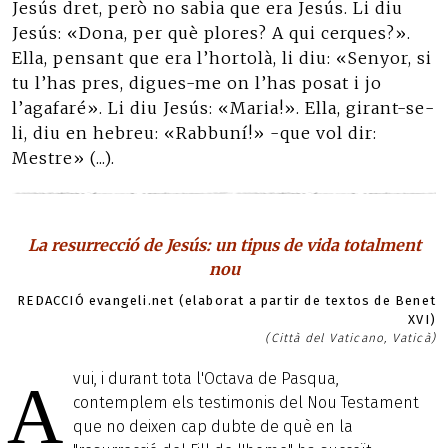
Jesús dret, però no sabia que era Jesús. Li diu
Jesús: «Dona, per què plores? A qui cerques?».
Ella, pensant que era l’hortolà, li diu: «Senyor, si
tu l’has pres, digues-me on l’has posat i jo
l’agafaré». Li diu Jesús: «Maria!». Ella, girant-se-
li, diu en hebreu: «Rabbuní!» -que vol dir:
Mestre» (...).
La resurrecció de Jesús: un tipus de vida totalment
nou
REDACCIÓ evangeli.net (elaborat a partir de textos de Benet
XVI)
(Città del Vaticano, Vaticà)
vui, i durant tota l'Octava de Pasqua,
A
contemplem els testimonis del Nou Testament
que no deixen cap dubte de què en la