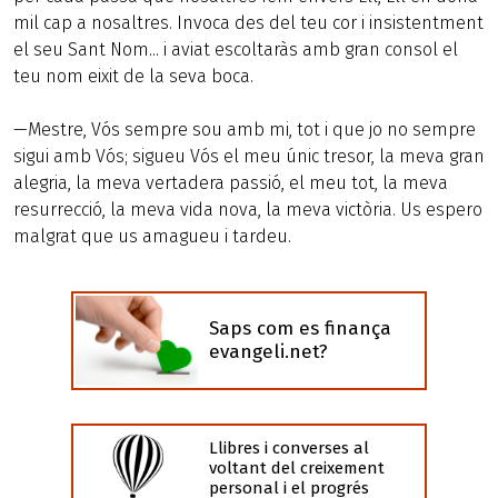
mil cap a nosaltres. Invoca des del teu cor i insistentment
el seu Sant Nom... i aviat escoltaràs amb gran consol el
teu nom eixit de la seva boca.
—Mestre, Vós sempre sou amb mi, tot i que jo no sempre
sigui amb Vós; sigueu Vós el meu únic tresor, la meva gran
alegria, la meva vertadera passió, el meu tot, la meva
resurrecció, la meva vida nova, la meva victòria. Us espero
malgrat que us amagueu i tardeu.
Saps com es finança
evangeli.net?
Llibres i converses al
voltant del creixement
personal i el progrés