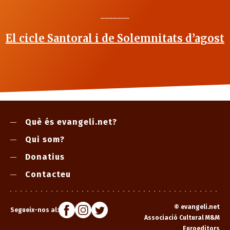
_______
El cicle Santoral i de Solemnitats d’agost
Què és evangeli.net?
Qui som?
Donatius
Contacteu
©
evangeli.net
Segueix-nos al:
Associació Cultural M&M
Euroeditors