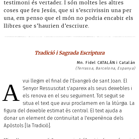
testimoni és vertader. I són moltes les altres
coses que feu Jesús, que si s’escrivissin una per
una, em penso que el món no podria encabir els
llibres que s’haurien d’escriure.
Tradició i Sagrada Escriptura
Mn. Fidel CATALÁN i Catalán
(Terrassa, Barcelona, Espanya)
vui llegim el final de l'Evangeli de sant Joan. El
A
Senyor Ressuscitat s'apareix als seus deixebles i
els renova en el seu seguiment. Tot seguit se
situa el text que avui proclamem en la litúrgia. La
figura del deixeble estimat és central. El text ajuda a
donar un element de continuïtat a l'experiència dels
Apòstols [la Tradició].