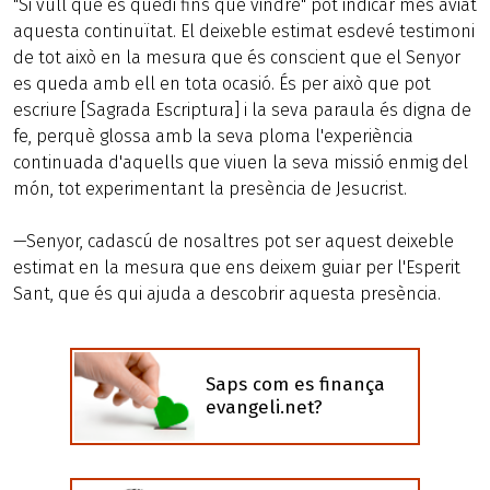
"Si vull que es quedi fins que vindré" pot indicar més aviat
aquesta continuïtat. El deixeble estimat esdevé testimoni
de tot això en la mesura que és conscient que el Senyor
es queda amb ell en tota ocasió. És per això que pot
escriure [Sagrada Escriptura] i la seva paraula és digna de
fe, perquè glossa amb la seva ploma l'experiència
continuada d'aquells que viuen la seva missió enmig del
món, tot experimentant la presència de Jesucrist.
—Senyor, cadascú de nosaltres pot ser aquest deixeble
estimat en la mesura que ens deixem guiar per l'Esperit
Sant, que és qui ajuda a descobrir aquesta presència.
Saps com es finança
evangeli.net?