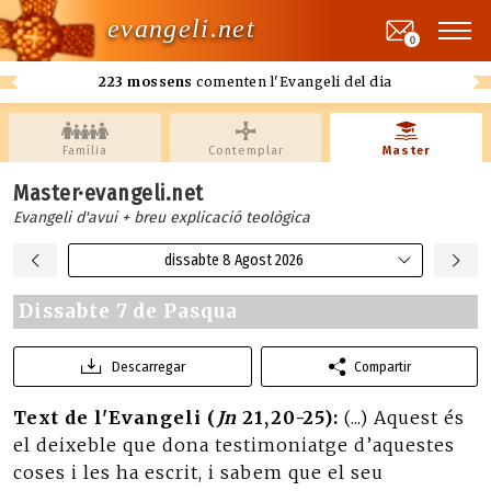
evangeli.net
0
223 mossens
comenten l'Evangeli del dia
Família
Contemplar
Master
Master·evangeli.net
Evangeli d'avui + breu explicació teològica
dissabte 8 Agost 2026
Dissabte 7 de Pasqua
Descarregar
Compartir
Text de l'Evangeli (
Jn
21,20-25):
(...) Aquest és
el deixeble que dona testimoniatge d’aquestes
coses i les ha escrit, i sabem que el seu