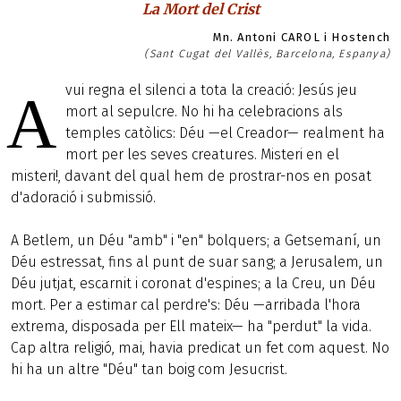
La Mort del Crist
Mn. Antoni CAROL i Hostench
(Sant Cugat del Vallès, Barcelona, Espanya)
vui regna el silenci a tota la creació: Jesús jeu
A
mort al sepulcre. No hi ha celebracions als
temples catòlics: Déu —el Creador— realment ha
mort per les seves creatures. Misteri en el
misteri!, davant del qual hem de prostrar-nos en posat
d'adoració i submissió.
A Betlem, un Déu "amb" i "en" bolquers; a Getsemaní, un
Déu estressat, fins al punt de suar sang; a Jerusalem, un
Déu jutjat, escarnit i coronat d'espines; a la Creu, un Déu
mort. Per a estimar cal perdre's: Déu —arribada l'hora
extrema, disposada per Ell mateix— ha "perdut" la vida.
Cap altra religió, mai, havia predicat un fet com aquest. No
hi ha un altre "Déu" tan boig com Jesucrist.