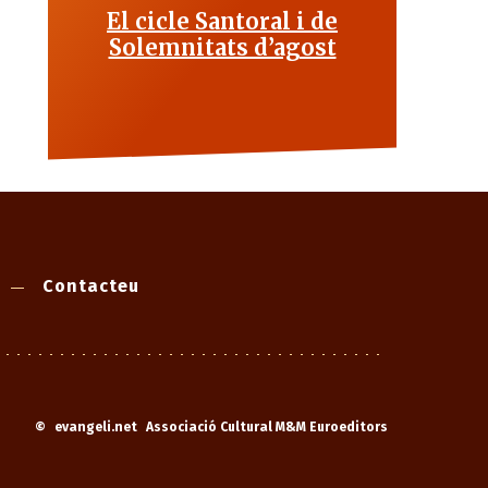
El cicle Santoral i de
Solemnitats d’agost
Contacteu
©
evangeli.net
Associació Cultural M&M Euroeditors