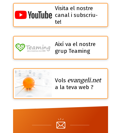
Visita el nostre
canal i subscriu-
te!
Així va el nostre
grup Teaming
evangeli.net
Vols
a la teva web ?