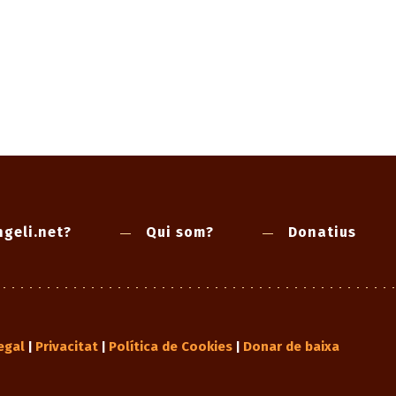
geli.net?
Qui som?
Donatius
egal
Privacitat
Política de Cookies
Donar de baixa
|
|
|