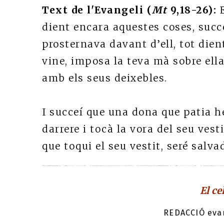
Text de l'Evangeli (
Mt
9,18-26):
dient encara aquestes coses, succ
prosternava davant d’ell, tot dien
vine, imposa la teva mà sobre ella,
amb els seus deixebles.
I succeí que una dona que patia h
darrere i tocà la vora del seu vest
que toqui el seu vestit, seré salvada
El ce
REDACCIÓ evan