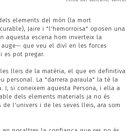
 dels elements del món (la mort
ncurable), Jaire i "l'hemorroïsa" oposen una
 En aquesta escena hom inverteix la
auge— que veu el diví en les forces
 es pot pregar.
es lleis de la matèria, el que en definitiva
 personal. La "darrera paraula" la té la
. I, si coneixem aquesta Persona, i ella a
rable dels elements materials ja no és
 de l'univers i de les seves lleis, ara som
 en nosaltres la confiança que res no és