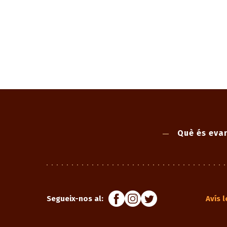
Què és evan
Segueix-nos al:
Avís l