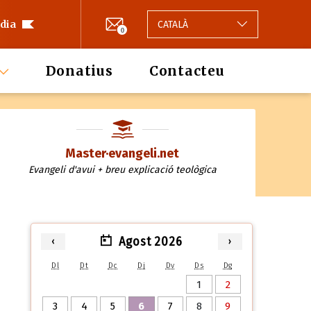
 dia
CATALÀ
0
Donatius
Contacteu
Master·evangeli.net
Evangeli d'avui + breu explicació teològica
Agost 2026
‹
›
Dl
Dt
Dc
Dj
Dv
Ds
Dg
1
2
3
4
5
6
7
8
9