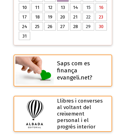
10
11
12
13
14
15
16
17
18
19
20
21
22
23
24
25
26
27
28
29
30
31
Saps com es
finança
evangeli.net?
Llibres i converses
al voltant del
creixement
personal i el
progrés interior