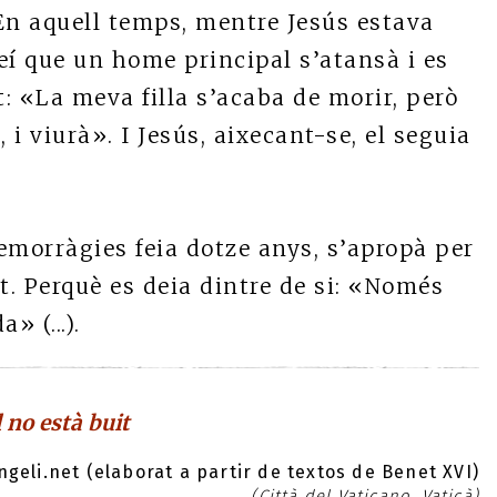
En aquell temps, mentre Jesús estava
eí que un home principal s’atansà i es
t: «La meva filla s’acaba de morir, però
 i viurà». I Jesús, aixecant-se, el seguia
emorràgies feia dotze anys, s’apropà per
it. Perquè es deia dintre de si: «Només
» (...).
l no està buit
geli.net (elaborat a partir de textos de Benet XVI)
(Città del Vaticano, Vaticà)