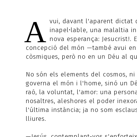
A
vui, davant l'aparent dictat
inapel•lable, una malaltia i
nova esperança: Jesucrist!.
concepció del món —també avui en 
còsmiques, però no en un Déu al qui
No són els elements del cosmos, ni l
governa el món i l'home, sinó un Déu
raó, la voluntat, l'amor: una persona
nosaltres, aleshores el poder inexo
l'última instància; ja no som esclaus
lliures.
—Jesús, contemplant-vos s'enforteix