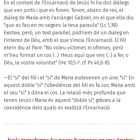
En el context de l'Encarnació de Jesús hi ha dos diàlegs
que van junts i que es fonen. Tenim, abans de res, el
diàleg de Maria amb l'arcàngel Gabriel, en el que ella diu:
"que es faci en mi segons la teva paraula" (Lc 1,38).
Existeix, però, un text paral·lel, podríem dir un diàleg en
l'interior de Déu, amb el que s'inicia l'Encarnació. El Fill
etern diu al Pare: "No voleu víctimes ni ofrenes, però
m'heu format un cos (...). Heus aquí que vinc (...) a fer, o
Déu, la vostra voluntat" (He 10,5-7; cf. Ps 40,6-8).
—El "sí" del Fill i el "sí" de Maria esdevenen un únic "sí". En
aquest doble "sí" l'obediència del Fill es fa cos; Maria amb
el seu "sí" li dóna el cos. La relació més profunda que
tenen Jesús i Maria és aquest "doble sí", gràcies a la
coincidència dels quals es realitzà l'Encarnació.