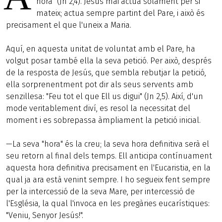
hora" (Jn 2,4). Jesús mai actua solament per si
mateix; actua sempre partint del Pare, i això és
precisament el que l'uneix a Maria.
Aquí, en aquesta unitat de voluntat amb el Pare, ha
volgut posar també ella la seva petició. Per això, després
de la resposta de Jesús, que sembla rebutjar la petició,
ella sorprenentment pot dir als seus servents amb
senzillesa: "Feu tot el que Ell us digui" (Jn 2,5). Així, d'un
mode veritablement diví, es resol la necessitat del
moment i es sobrepassa àmpliament la petició inicial.
—La seva "hora" és la creu; la seva hora definitiva serà el
seu retorn al final dels temps. Ell anticipa contínuament
aquesta hora definitiva precisament en l'Eucaristia, en la
qual ja ara està venint sempre. I ho segueix fent sempre
per la intercessió de la seva Mare, per intercessió de
l'Església, la qual l'invoca en les pregàries eucarístiques:
"Veniu, Senyor Jesús!".