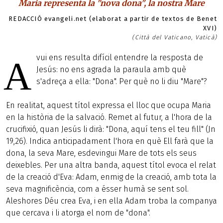
Maria representa la "nova dona", la nostra Mare
REDACCIÓ evangeli.net (elaborat a partir de textos de Benet
XVI)
(Città del Vaticano, Vaticà)
vui ens resulta difícil entendre la resposta de
A
Jesús: no ens agrada la paraula amb què
s'adreça a ella: "Dona". Per què no li diu "Mare"?
En realitat, aquest títol expressa el lloc que ocupa Maria
en la història de la salvació. Remet al futur, a l'hora de la
crucifixió, quan Jesús li dirà: "Dona, aquí tens el teu fill" (Jn
19,26). Indica anticipadament l'hora en què Ell farà que la
dona, la seva Mare, esdevingui Mare de tots els seus
deixebles. Per una altra banda, aquest títol evoca el relat
de la creació d'Eva: Adam, enmig de la creació, amb tota la
seva magnificència, com a ésser humà se sent sol.
Aleshores Déu crea Eva, i en ella Adam troba la companya
que cercava i li atorga el nom de "dona".