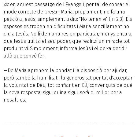
xic en aquest passatge de l'Evangeli, per tal de copsar el
mode correcte de pregar. Maria, pròpiament, no fa una
petició a Jesús; simplement li diu: "No tenen vi" (Jn 2,3). Els
esposos es troben en dificultats i Maria senzillament ho
diu a Jesús. No li demana res en particular, menys encara,
que Jesús utilitzi el seu poder, que realitzi un miracle tot
produint vi. Simplement, informa Jesús i el deixa decidir
allò que convé fer.
—De Maria aprenem la bondat i la disposició per ajudar,
però també la humilitat i la generositat per tal d'acceptar
la voluntat de Déu, tot confiant en Ell, convençuts de què
la seva resposta, sigui quina sigui, serà el millor per a
nosaltres.