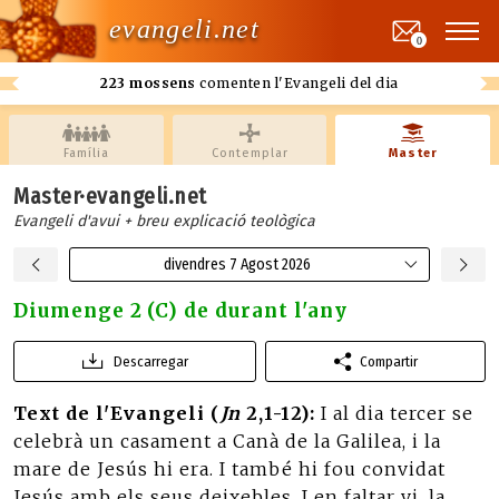
evangeli.net
0
223 mossens
comenten l'Evangeli del dia
Família
Contemplar
Master
Master·evangeli.net
Evangeli d'avui + breu explicació teològica
divendres 7 Agost 2026
Diumenge 2 (C) de durant l'any
Descarregar
Compartir
Text de l'Evangeli (
Jn
2,1-12):
I al dia tercer se
celebrà un casament a Canà de la Galilea, i la
mare de Jesús hi era. I també hi fou convidat
Jesús amb els seus deixebles. I en faltar vi, la