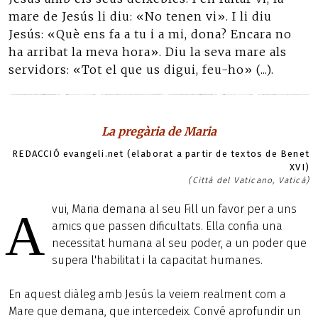
mare de Jesús li diu: «No tenen vi». I li diu
Jesús: «Què ens fa a tu i a mi, dona? Encara no
ha arribat la meva hora». Diu la seva mare als
servidors: «Tot el que us digui, feu-ho» (...).
La pregària de Maria
REDACCIÓ evangeli.net (elaborat a partir de textos de Benet
XVI)
(Città del Vaticano, Vaticà)
vui, Maria demana al seu Fill un favor per a uns
A
amics que passen dificultats. Ella confia una
necessitat humana al seu poder, a un poder que
supera l'habilitat i la capacitat humanes.
En aquest diàleg amb Jesús la veiem realment com a
Mare que demana, que intercedeix. Convé aprofundir un