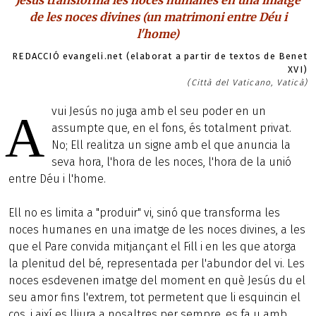
Jesús transforma les noces humanes en una imatge
de les noces divines (un matrimoni entre Déu i
l'home)
REDACCIÓ evangeli.net (elaborat a partir de textos de Benet
XVI)
(Città del Vaticano, Vaticà)
vui Jesús no juga amb el seu poder en un
A
assumpte que, en el fons, és totalment privat.
No; Ell realitza un signe amb el que anuncia la
seva hora, l'hora de les noces, l'hora de la unió
entre Déu i l'home.
Ell no es limita a "produir" vi, sinó que transforma les
noces humanes en una imatge de les noces divines, a les
que el Pare convida mitjançant el Fill i en les que atorga
la plenitud del bé, representada per l'abundor del vi. Les
noces esdevenen imatge del moment en què Jesús du el
seu amor fins l'extrem, tot permetent que li esquincin el
cos, i així es lliura a nosaltres per sempre, es fa u amb