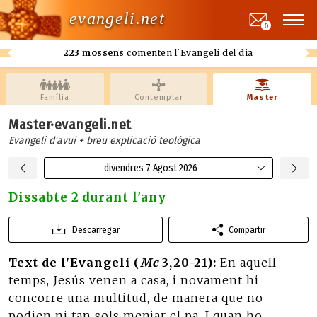
evangeli.net
0
223 mossens
comenten l'Evangeli del dia
Família
Contemplar
Master
Master·evangeli.net
Evangeli d'avui + breu explicació teològica
divendres 7 Agost 2026
Dissabte 2 durant l'any
Descarregar
Compartir
Text de l'Evangeli (
Mc
3,20-21):
En aquell
temps, Jesús venen a casa, i novament hi
concorre una multitud, de manera que no
podien ni tan sols menjar el pa. I quan ho