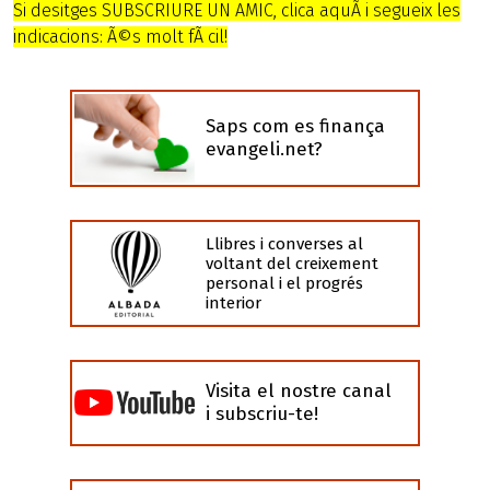
Si desitges SUBSCRIURE UN AMIC, clica aquÃ­ i segueix les
indicacions: Ã©s molt fÃ cil!
Saps com es finança
evangeli.net?
Llibres i converses al
voltant del creixement
personal i el progrés
interior
Visita el nostre canal
i subscriu-te!