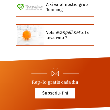
Així va el nostre grup
Teaming
evangeli.net
Vols
a la
teva web ?
Rep-lo gratis cada dia
Subscriu-t’hi