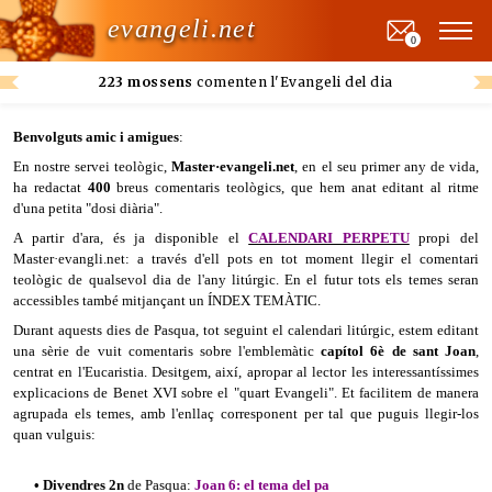
evangeli.net
0
223 mossens
comenten l'Evangeli del dia
Benvolguts amic i amigues
:
En nostre servei teològic,
Master·evangeli.net
, en el seu primer any de vida,
ha redactat
400
breus comentaris teològics, que hem anat editant al ritme
d'una petita "dosi diària".
A partir d'ara, és ja disponible el
CALENDARI PERPETU
propi del
Master·evangli.net: a través d'ell pots en tot moment llegir el comentari
teològic de qualsevol dia de l'any litúrgic. En el futur tots els temes seran
accessibles també mitjançant un ÍNDEX TEMÀTIC.
Durant aquests dies de Pasqua, tot seguint el calendari litúrgic, estem editant
una sèrie de vuit comentaris sobre l'emblemàtic
capítol 6è de sant Joan
,
centrat en l'Eucaristia. Desitgem, així, apropar al lector les interessantíssimes
explicacions de Benet XVI sobre el "quart Evangeli". Et facilitem de manera
agrupada els temes, amb l'enllaç corresponent per tal que puguis llegir-los
quan vulguis:
• Divendres 2n
de Pasqua:
Joan 6: el tema del
pa