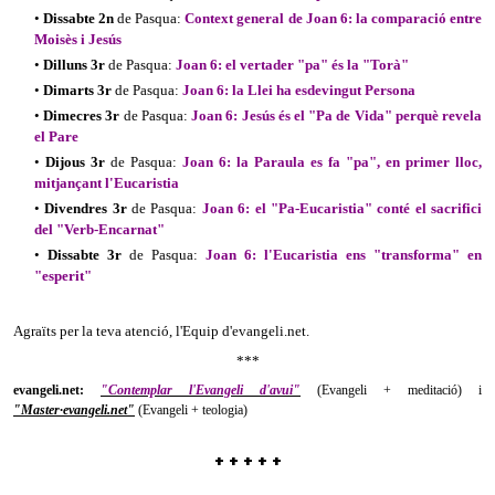
•
Dissabte 2n
de Pasqua:
Context general de Joan 6: la comparació entre
Moisès i Jesús
•
Dilluns 3r
de Pasqua:
Joan 6: el vertader "pa" és la "Torà"
•
Dimarts 3r
de Pasqua:
Joan 6: la Llei ha esdevingut Persona
•
Dimecres 3r
de Pasqua:
Joan 6: Jesús és el "Pa de Vida" perquè revela
el Pare
•
Dijous 3r
de Pasqua:
Joan 6: la Paraula es fa "pa", en primer lloc,
mitjançant l'Eucaristia
•
Divendres 3r
de Pasqua:
Joan 6: el "Pa-Eucaristia" conté el sacrifici
del "Verb-Encarnat"
•
Dissabte 3r
de Pasqua:
Joan 6: l'Eucaristia ens "transforma" en
"esperit"
Agraïts per la teva atenció, l'Equip d'evangeli.net.
***
evangeli.net:
"Contemplar l'Evangeli d'avui"
(Evangeli + meditació) i
"Master·evangeli.net"
(Evangeli + teologia)
+ + + + +