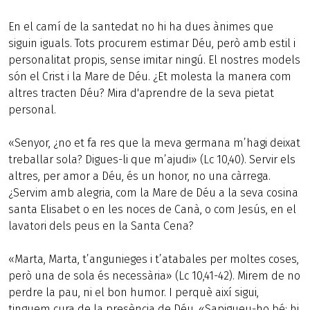
En el camí de la santedat no hi ha dues ànimes que
siguin iguals. Tots procurem estimar Déu, però amb estil i
personalitat propis, sense imitar ningú. El nostres models
són el Crist i la Mare de Déu. ¿Et molesta la manera com
altres tracten Déu? Mira d'aprendre de la seva pietat
personal.
«Senyor, ¿no et fa res que la meva germana m’hagi deixat
treballar sola? Digues-li que m’ajudi» (Lc 10,40). Servir els
altres, per amor a Déu, és un honor, no una càrrega.
¿Servim amb alegria, com la Mare de Déu a la seva cosina
santa Elisabet o en les noces de Canà, o com Jesús, en el
lavatori dels peus en la Santa Cena?
«Marta, Marta, t’angunieges i t’atabales per moltes coses,
però una de sola és necessària» (Lc 10,41-42). Mirem de no
perdre la pau, ni el bon humor. I perquè així sigui,
tinguem cura de la presència de Déu. «Sapigueu-ho bé: hi