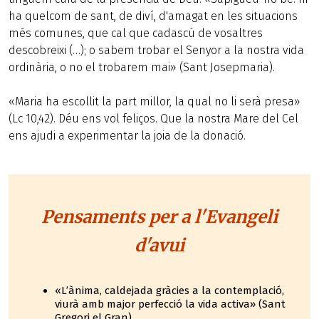
ha quelcom de sant, de diví, d'amagat en les situacions
més comunes, que cal que cadascú de vosaltres
descobreixi (…); o sabem trobar el Senyor a la nostra vida
ordinària, o no el trobarem mai» (Sant Josepmaria).
«Maria ha escollit la part millor, la qual no li serà presa»
(Lc 10,42). Déu ens vol feliços. Que la nostra Mare del Cel
ens ajudi a experimentar la joia de la donació.
Pensaments per a l'Evangeli
d'avui
«L’ànima, caldejada gràcies a la contemplació,
viurà amb major perfecció la vida activa» (Sant
Gregori el Gran)