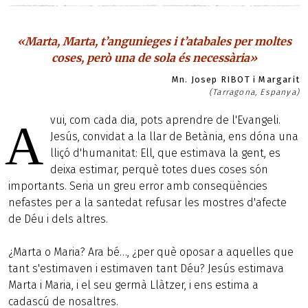
«Marta, Marta, t’angunieges i t’atabales per moltes
coses, però una de sola és necessària»
Mn. Josep RIBOT i Margarit
(Tarragona, Espanya)
vui, com cada dia, pots aprendre de l'Evangeli.
A
Jesús, convidat a la llar de Betània, ens dóna una
lliçó d'humanitat: Ell, que estimava la gent, es
deixa estimar, perquè totes dues coses són
importants. Seria un greu error amb conseqüències
nefastes per a la santedat refusar les mostres d'afecte
de Déu i dels altres.
¿Marta o Maria? Ara bé…, ¿per què oposar a aquelles que
tant s'estimaven i estimaven tant Déu? Jesús estimava
Marta i Maria, i el seu germà Llàtzer, i ens estima a
cadascú de nosaltres.