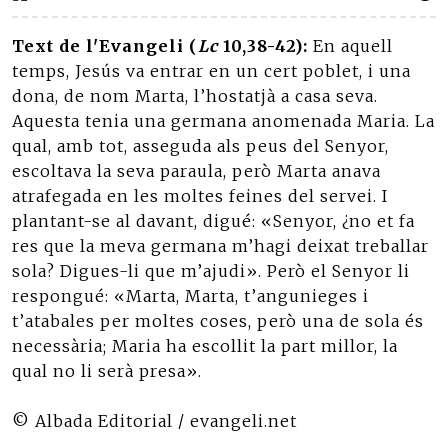
Text de l'Evangeli (
Lc
10,38-42):
En aquell
temps, Jesús va entrar en un cert poblet, i una
dona, de nom Marta, l’hostatjà a casa seva.
Aquesta tenia una germana anomenada Maria. La
qual, amb tot, asseguda als peus del Senyor,
escoltava la seva paraula, però Marta anava
atrafegada en les moltes feines del servei. I
plantant-se al davant, digué: «Senyor, ¿no et fa
res que la meva germana m’hagi deixat treballar
sola? Digues-li que m’ajudi». Però el Senyor li
respongué: «Marta, Marta, t’angunieges i
t’atabales per moltes coses, però una de sola és
necessària; Maria ha escollit la part millor, la
qual no li serà presa».
© Albada Editorial / evangeli.net