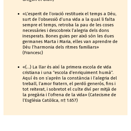
«L’esperit de l’oració restitueix el temps a Déu,
surt de l’obsessió d’una vida a la qual li falta
sempre el temps, retroba la pau de les coses
necessàries i descobreix l’alegria dels dons
inesperats. Bones guies per això són les dues
germanes Marta i Maria, elles van aprendre de
Déu l’harmonia dels ritmes familiars»
(Francesc)
«(…) La llar és així la primera escola de vida
cristiana i una “escola d’enriquiment humà”.
Aquí és on s’aprèn la constància i l’alegria del
treball, l’amor fratern, el perdó generós, fins i
tot reiterat, i sobretot el culte diví per mitjà de
la pregària i l’ofrena de la vida» (Catecisme de
l’Església Catòlica, nº 1.657)