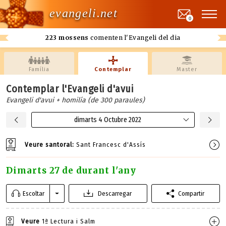
evangeli.net
0
223 mossens
comenten l'Evangeli del dia
Família
Contemplar
Master
Contemplar l'Evangeli d'avui
Evangeli d'avui + homilía (de 300 paraules)
dimarts 4 Octubre 2022
Veure santoral:
Sant Francesc d'Assís
Dimarts 27 de durant l'any
Escoltar
Descarregar
Compartir
Veure
1ª Lectura i Salm