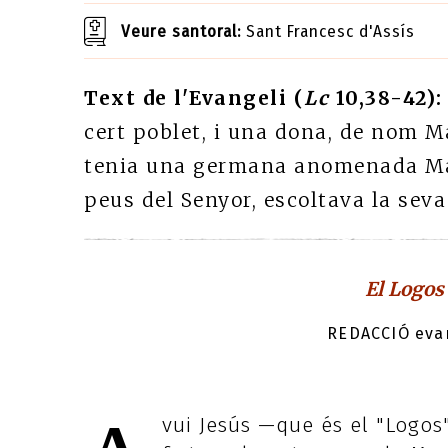
Veure santoral:
Sant Francesc d'Assís
Text de l'Evangeli (
Lc
10,38-42):
cert poblet, i una dona, de nom Ma
tenia una germana anomenada Mar
peus del Senyor, escoltava la seva p
El Logos
REDACCIÓ evan
vui Jesús —que és el "Logos"