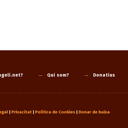
geli.net?
Qui som?
Donatius
egal
Privacitat
Política de Cookies
Donar de baixa
|
|
|