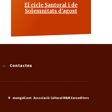
El cicle Santoral i de
Solemnitats d’agost
Contacteu
©
evangeli.net
Associació Cultural M&M Euroeditors