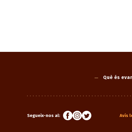
Què és evan
Segueix-nos al:
Avís l