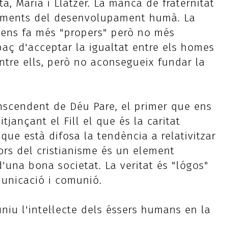
a, Maria i Llàtzer. La manca de fraternitat
diments del desenvolupament humà. La
 ens fa més "propers" però no més
apaç d'acceptar la igualtat entre els homes
entre ells, però no aconsegueix fundar la
nscendent de Déu Pare, el primer que ens
jançant el Fill el que és la caritat
 que està difosa la tendència a relativitzar
lors del cristianisme és un element
'una bona societat. La veritat és "lógos"
municació i comunió.
niu l'intel·lecte dels éssers humans en la