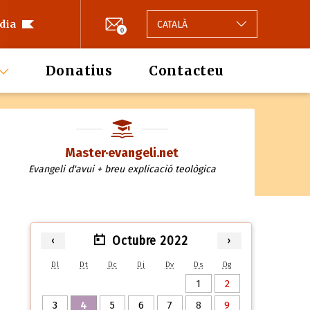
 dia
CATALÀ
0
Donatius
Contacteu
Master·evangeli.net
Evangeli d'avui + breu explicació teològica
Octubre 2022
‹
›
Dl
Dt
Dc
Dj
Dv
Ds
Dg
1
2
3
4
5
6
7
8
9