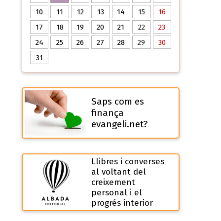
10
11
12
13
14
15
16
17
18
19
20
21
22
23
24
25
26
27
28
29
30
31
Saps com es
finança
evangeli.net?
Llibres i converses
al voltant del
creixement
personal i el
progrés interior