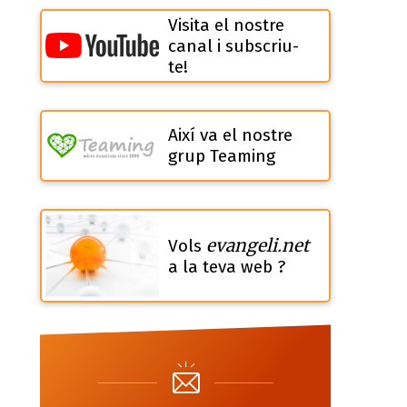
Visita el nostre
canal i subscriu-
te!
Així va el nostre
grup Teaming
evangeli.net
Vols
a la teva web ?