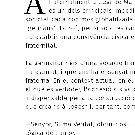
A
fraternalment a casa de Mart
és un dels principals impe
societat cada cop més globalitzada
"germans". La raó, per si sola, és c
i d'establir una convivència cívica 
fraternitat.
La germanor neix d'una vocació tra
ha estimat, i que ens ha ensenyat mit
fraterna. En el context actual, en el
el que és vertader, l'adhesió als va
indispensable per a la construcció d
que crea "diá-logos" i, per tant, co
—Senyor, Suma Veritat, obriu-nos i u
lògica de l'amor.