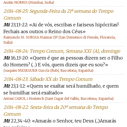
Austin NORRIS (Mumbai, India)
2014-08-25: Segunda-Feira da 21ª semana do Tempo
Comum
Mt
23,13-22: «Ai de vós, escribas e fariseus hipócritas!
Fechais aos outros o Reino dos Céus»
Raimondo M. SORGIA Mannai OP (San Domenico di Fiesole, Florencia,
Italia)
2014-08-24: Tempo Comum, Semana XXI (A), domingo
Mt
16,13-20: «Quem é que as pessoas dizem ser o Filho
do Homem? (…) E vós, quem dizeis que eu sou?»
Joaquim MESEGUER García (Rubí, Barcelona, Espanha)
2014-08-23: Sábado XX do Tempo Comum
Mt
23,1-12: «Quem se exaltar será humilhado, e quem
se humilhar será exaltado»
Antoni CAROL i Hostench (Sant Cugat del Vallès, Barcelona, Espanha)
2014-08-22: Sexta-feira da 20ª semana do Tempo
Comum
Mt
22,34-40: «Amarás o Senhor, teu Deus (...)Amarás