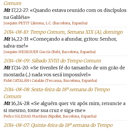
Comum
Mt
17,22-27: «Quando estava reunido com os discípulos
na Galiléia»
Joaquim PETIT Llimona, L.C. (Barcelona, Espanha)
2014-08-10: Tempo Comum, Semana XIX (A), domingo
Mt
14,22-33: «Começando a afundar, gritou: Senhor,
salva-me!»
Joaquim MESEGUER García (Rubí, Barcelona, Espanha)
2014-08-09: Sábado XVIII do Tempo Comum
Mt
17,14-20: «Se tiverdes fé do tamanho de um grão de
mostarda (...) nada vos será impossível»
Fidel CATALÁN i Catalán (Terrassa, Barcelona, Espanha)
2014-08-08: Sexta-feira da 18ª semana do Tempo
Comum
Mt
16,24-28: «Se alguém quer vir após mim, renuncie a
si mesmo, tome sua cruz e siga-me»
Pedro IGLESIAS Martínez (Ripollet, Barcelona, Espanha)
2014-08-07: Quinta-feira da 18ª semana do Tempo