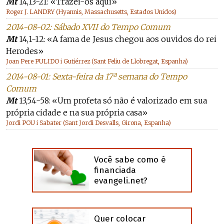
Mt
14,13-21: «Trazei-os aqui»
Roger J. LANDRY (Hyannis, Massachusetts, Estados Unidos)
2014-08-02: Sábado XVII do Tempo Comum
Mt
14,1-12: «A fama de Jesus chegou aos ouvidos do rei
Herodes»
Joan Pere PULIDO i Gutiérrez (Sant Feliu de Llobregat, Espanha)
2014-08-01: Sexta-feira da 17ª semana do Tempo
Comum
Mt
13,54-58: «Um profeta só não é valorizado em sua
própria cidade e na sua própria casa»
Jordi POU i Sabater (Sant Jordi Desvalls, Girona, Espanha)
Você sabe como é
financiada
evangeli.net?
Quer colocar