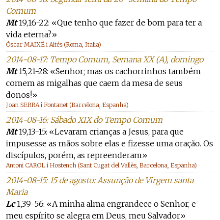
Comum
Mt
19,16-22: «Que tenho que fazer de bom para ter a
vida eterna?»
Óscar MAIXÉ i Altés (Roma, Italia)
2014-08-17: Tempo Comum, Semana XX (A), domingo
Mt
15,21-28: «Senhor; mas os cachorrinhos também
comem as migalhas que caem da mesa de seus
donos!»
Joan SERRA i Fontanet (Barcelona, Espanha)
2014-08-16: Sábado XIX do Tempo Comum
Mt
19,13-15: «Levaram crianças a Jesus, para que
impusesse as mãos sobre elas e fizesse uma oração. Os
discípulos, porém, as repreenderam»
Antoni CAROL i Hostench (Sant Cugat del Vallès, Barcelona, Espanha)
2014-08-15: 15 de agosto: Assunção de Virgem santa
Maria
Lc
1,39-56: «A minha alma engrandece o Senhor, e
meu espírito se alegra em Deus, meu Salvador»