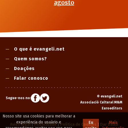
agosto
O que é evangeli.net
Quem somos?
Doações
Falar conosco
©
evangeli.net
Segue-nos no:
Associació Cultural M&M
Euroeditors
Nosso site usa cookies para melhorar a
experiência do usuário e
Eu
Mais
Aviso legal
|
Privacidade
|
Política de Cookies
|
Dar baixa