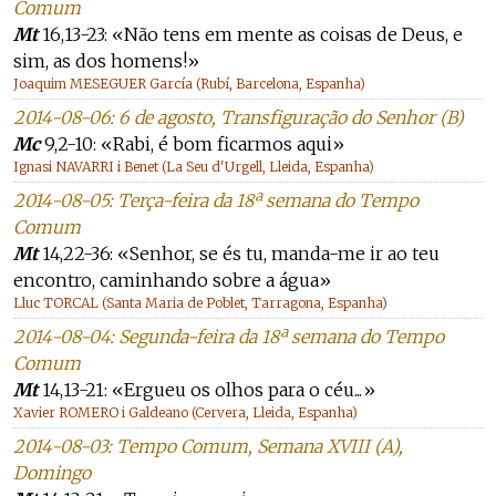
Comum
Mt
16,13-23: «Não tens em mente as coisas de Deus, e
sim, as dos homens!»
Joaquim MESEGUER García (Rubí, Barcelona, Espanha)
2014-08-06: 6 de agosto, Transfiguração do Senhor (B)
Mc
9,2-10: «Rabi, é bom ficarmos aqui»
Ignasi NAVARRI i Benet (La Seu d'Urgell, Lleida, Espanha)
2014-08-05: Terça-feira da 18ª semana do Tempo
Comum
Mt
14,22-36: «Senhor, se és tu, manda-me ir ao teu
encontro, caminhando sobre a água»
Lluc TORCAL (Santa Maria de Poblet, Tarragona, Espanha)
2014-08-04: Segunda-feira da 18ª semana do Tempo
Comum
Mt
14,13-21: «Ergueu os olhos para o céu...»
Xavier ROMERO i Galdeano (Cervera, Lleida, Espanha)
2014-08-03: Tempo Comum, Semana XVIII (A),
Domingo