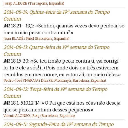
Josep ALEGRE (Tarragona, Espanha)
2014-08-14: Quinta-feira da 19ª semana do Tempo
Comum
Mt
18,21—19,1: «Senhor, quantas vezes devo perdoar, se
meu irmão pecar contra mim?»
Joan BLADÉ i Piñol (Barcelona, Espanha)
2014-08-13: Quarta-feira da 19ª semana do Tempo
Comum
Mt
18,15-20: «Se teu irmão pecar contra ti, vai corrigi-
lo, tu e ele a sós! (...) Pois onde dois ou três estiverem
reunidos em meu nome, eu estou ali, no meio deles»
Pedro-José YNARAJA i Díaz (El Montanyà, Barcelona, Espanha)
2014-08-12: Terça-feira da 19ª semana do Tempo
Comum
Mt
18,1-5.10.12-14: «O Pai que está nos céus não deseja
que se perca nenhum desses pequenos»
Valentí ALONSO i Roig (Barcelona, Espanha)
2014-08-11: Segunda-Feira da 19ª semana do Tempo