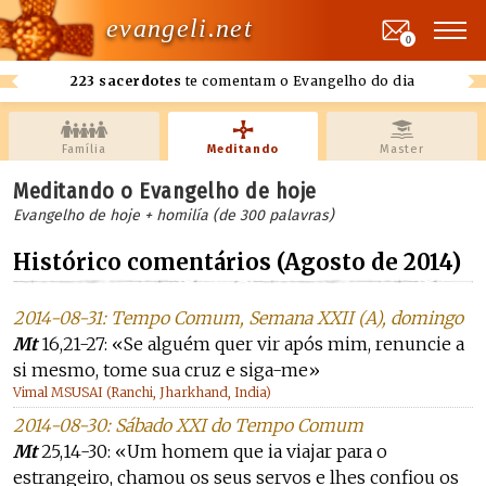
evangeli.net
0
223 sacerdotes
te comentam o Evangelho do dia
Família
Meditando
Master
Meditando o Evangelho de hoje
Evangelho de hoje + homilía (de 300 palavras)
Histórico comentários (Agosto de 2014)
2014-08-31: Tempo Comum, Semana XXII (A), domingo
Mt
16,21-27: «Se alguém quer vir após mim, renuncie a
si mesmo, tome sua cruz e siga-me»
Vimal MSUSAI (Ranchi, Jharkhand, India)
2014-08-30: Sábado XXI do Tempo Comum
Mt
25,14-30: «Um homem que ia viajar para o
estrangeiro, chamou os seus servos e lhes confiou os