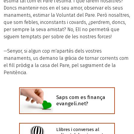
estima tal com el Pare l'estima. I què farem nosaltres?
Doncs mantenir-nos en el seu amor, observar els seus
manaments, estimar la Voluntat del Pare. Però nosaltres,
que som febles, inconstants i covards, ¿perdrem, doncs,
per sempre la seva amistat? No, Ell no permetrà que
siguem temptats per sobre de les nostres forces!
—Senyor, si algun cop m'apartés dels vostres
manaments, us demano la gràcia de tornar corrents com
el fill pròdig a la casa del Pare, pel sagrament de la
Penitència.
Saps com es finança
evangeli.net?
Llibres i converses al