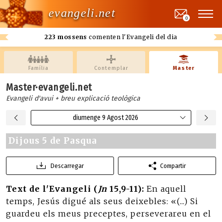
evangeli.net
0
223 mossens
comenten l'Evangeli del dia
Família
Contemplar
Master
Master·evangeli.net
Evangeli d'avui + breu explicació teològica
diumenge 9 Agost 2026
Dijous 5 de Pasqua
Descarregar
Compartir
Text de l'Evangeli (
Jn
15,9-11):
En aquell
temps, Jesús digué als seus deixebles: «(...) Si
guardeu els meus preceptes, perseverareu en el