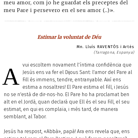
meu amor, com jo he guardat els preceptes del
meu Pare i persevero en el seu amor (...)».
Estimar la voluntat de Déu
Mn. Lluís RAVENTÓS i Artés
(Tarragona, Espanya)
vui escoltem novament l'íntima confidència que
A
Jesús ens va fer el Dijous Sant: l'amor del Pare al
Fill és immens, tendre, entranyable. Així ens
estima a nosaltres! El Pare estima el Fill, i Jesús
no se n'està de dir-nos-ho. El Pare ho ha proclamat ben
alt en el Jordà, quan declarà que Ell és el seu Fill, el seu
estimat, en qui es complaïa, i més tard, de manera
semblant, al Tabor.
Jesús ha respost, «Abbà», papà! Ara ens revela que, ens