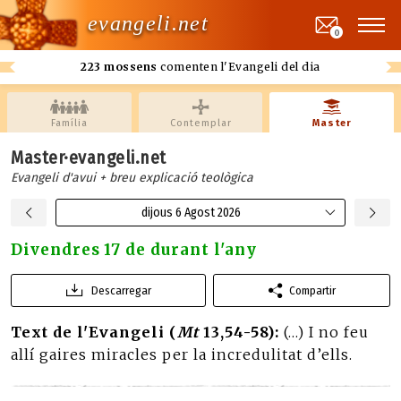
evangeli.net
0
223 mossens
comenten l'Evangeli del dia
Família
Contemplar
Master
Master·evangeli.net
Evangeli d'avui + breu explicació teològica
dijous 6 Agost 2026
Divendres 17 de durant l'any
Descarregar
Compartir
Text de l'Evangeli (
Mt
13,54-58):
(…) I no feu
allí gaires miracles per la incredulitat d’ells.