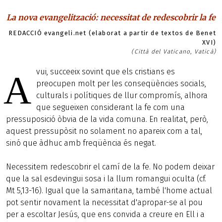
La nova evangelització: necessitat de redescobrir la fe
REDACCIÓ evangeli.net (elaborat a partir de textos de Benet
XVI)
(Città del Vaticano, Vaticà)
vui, succeeix sovint que els cristians es
A
preocupen molt per les conseqüències socials,
culturals i polítiques de llur compromís, alhora
que segueixen considerant la fe com una
pressuposició òbvia de la vida comuna. En realitat, però,
aquest pressupòsit no solament no apareix com a tal,
sinó que àdhuc amb freqüència és negat.
Necessitem redescobrir el camí de la fe. No podem deixar
que la sal esdevingui sosa i la llum romangui oculta (cf.
Mt 5,13-16). Igual que la samaritana, també l'home actual
pot sentir novament la necessitat d'apropar-se al pou
per a escoltar Jesús, que ens convida a creure en Ell i a