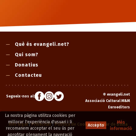
Què és evangeli.net?
Qui som?
Donatius
Contacteu
©
evangeli.net
Segueix-nos al:
Associació Cultural M&M
Euroeditors
La nostra pàgina utilitza cookies per
millorar l'experiència d'usuari i li
Més
Avís legal
|
Privacitat
|
Política de Cookies
|
Donar de baixa
Accepto
recomanem acceptar el seu ús per
informació
aprofitar plenament la navegació