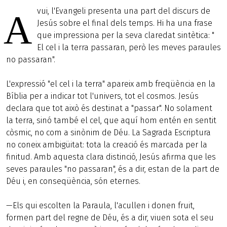
vui, l'Evangeli presenta una part del discurs de
A
Jesús sobre el final dels temps. Hi ha una frase
que impressiona per la seva claredat sintètica: "
El cel i la terra passaran, però les meves paraules
no passaran".
L'expressió "el cel i la terra" apareix amb freqüència en la
Bíblia per a indicar tot l'univers, tot el cosmos. Jesús
declara que tot això és destinat a "passar". No solament
la terra, sinó també el cel, que aquí hom entén en sentit
còsmic, no com a sinònim de Déu. La Sagrada Escriptura
no coneix ambigüitat: tota la creació és marcada per la
finitud. Amb aquesta clara distinció, Jesús afirma que les
seves paraules "no passaran", és a dir, estan de la part de
Déu i, en conseqüència, són eternes.
—Els qui escolten la Paraula, l'acullen i donen fruit,
formen part del regne de Déu, és a dir, viuen sota el seu