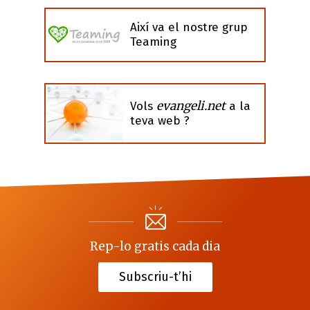
Així va el nostre grup
Teaming
evangeli.net
Vols
a la
teva web ?
Rep-lo gratis cada dia
Subscriu-t’hi