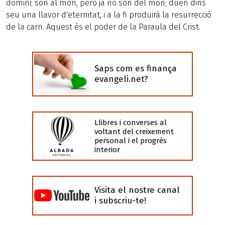
domini; són al mon, però ja no són del món; duen dins
seu una llavor d'eternitat, i a la fi produirà la resurrecció
de la carn. Aquest és el poder de la Paraula del Crist.
Saps com es finança
evangeli.net?
Llibres i converses al
voltant del creixement
personal i el progrés
interior
Visita el nostre canal
i subscriu-te!