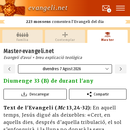
evangeli.net
0
223 mossens
comenten l'Evangeli del dia
Família
Contemplar
Master
Master·evangeli.net
Evangeli d'avui + breu explicació teològica
divendres 7 Agost 2026
Diumenge 33 (B) de durant l'any
Descarregar
Compartir
Text de l'Evangeli (
Mc
13,24-32):
En aquell
temps, Jesús digué als deixebles: «Cert, en
aquells dies, després d’aquella tribulació, el sol
s’enfosquirà, i la lluna no donarà la seva