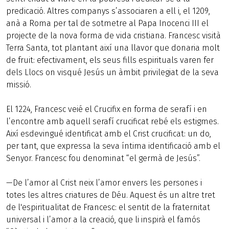
predicació. Altres companys s’associaren a ell i, el 1209,
anà a Roma per tal de sotmetre al Papa Inocenci III el
projecte de la nova forma de vida cristiana. Francesc visità
Terra Santa, tot plantant així una llavor que donaria molt
de fruit: efectivament, els seus fills espirituals varen fer
dels Llocs on visqué Jesús un àmbit privilegiat de la seva
missió.
El 1224, Francesc veié el Crucifix en forma de serafí i en
l’encontre amb aquell serafí crucificat rebé els estigmes.
Així esdevingué identificat amb el Crist crucificat: un do,
per tant, que expressa la seva íntima identificació amb el
Senyor. Francesc fou denominat “el germà de Jesús”.
—De l’amor al Crist neix l’amor envers les persones i
totes les altres criatures de Déu. Aquest és un altre tret
de l'espiritualitat de Francesc: el sentit de la fraternitat
universal i l’amor a la creació, que li inspirà el famós