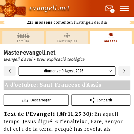
evangeli.net
0
223 mossens
comenten l'Evangeli del dia
Família
Contemplar
Master
Master·evangeli.net
Evangeli d'avui + breu explicació teològica
diumenge 9 Agost 2026
4 d'octubre: Sant Francesc d'Assís
Descarregar
Compartir
Text de l'Evangeli (
Mt
11,25-30):
En aquell
temps, Jesús digué: «T'enalteixo, Pare, Senyor
del cel i de la terra, perquè has revelat als