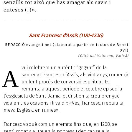
senzills tot això que has amagat als savis i
entesos (...)».
Sant Francesc d'Assís (1181-1226)
REDACCIÓ evangeli.net (elaborat a partir de textos de Benet
XVI)
(Città del Vaticano, Vaticà)
vui celebrem un autèntic “gegant” de la
A
santedat. Francesc d’Assís, als vint anys, començà
un lent procés de conversió espiritual. Es
remunta a aquest període el cèlebre episodi a
l’esglesieta de Sant Damià: el Crist en la creu prengué
vida en tres ocasions i li va dir: «Ves, Francesc, i repara la
meva Església en ruïnes».
Francesc visqué com un eremita fins que, en 1208, se
sentí cridat a viure en la pobresa i dedicar-se a la