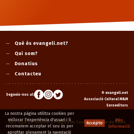
Què és evangeli.net?
Qui som?
Donatius
Contacteu
©
evangeli.net
Segueix-nos al:
Associació Cultural M&M
Euroeditors
La nostra pàgina utilitza cookies per
millorar l'experiència d'usuari i li
Més
Avís legal
|
Privacitat
|
Política de Cookies
|
Donar de baixa
Accepto
recomanem acceptar el seu ús per
informació
aprofitar plenament la navegació