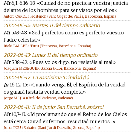
Mt
6,1-6.16-18: «Cuidad de no practicar vuestra justicia
delante de los hombres para ser vistos por ellos»
Antoni CAROL i Hostench (Sant Cugat del Vallès, Barcelona, España)
2022-06-14: Martes 11 del tiempo ordinario
Mt
5,43-48: «Sed perfectos como es perfecto vuestro
Padre celestial»
Iñaki BALLBÉ i Turu (Terrassa, Barcelona, España)
2022-06-13: Lunes 11 del tiempo ordinario
Mt
5,38-42: «Pues yo os digo: no resistáis al mal»
Joaquim MESEGUER García (Rubí, Barcelona, España)
2022-06-12: La Santísima Trinidad (C)
Jn
16,12-15: «Cuando venga Él, el Espíritu de la verdad,
os guiará hasta la verdad completa»
Jorge MEJÍA (Città del Vaticano, Vaticano)
2022-06-11: 11 de junio: San Bernabé, apóstol
Mt
10,7-13: «Id proclamando que el Reino de los Cielos
está cerca. Curad enfermos, resucitad muertos...»
Jordi POU i Sabater (Sant Jordi Desvalls, Girona, España)