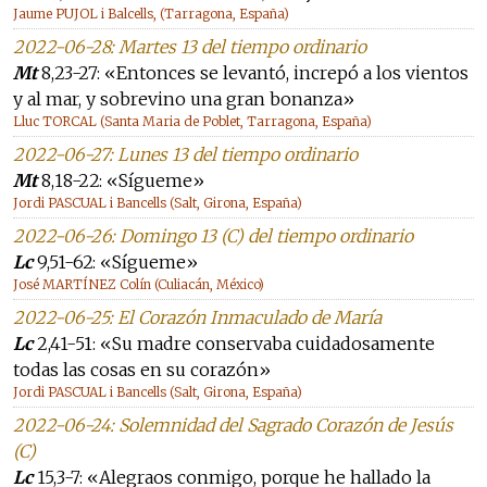
Jaume PUJOL i Balcells, (Tarragona, España)
2022-06-28: Martes 13 del tiempo ordinario
Mt
8,23-27: «Entonces se levantó, increpó a los vientos
y al mar, y sobrevino una gran bonanza»
Lluc TORCAL (Santa Maria de Poblet, Tarragona, España)
2022-06-27: Lunes 13 del tiempo ordinario
Mt
8,18-22: «Sígueme»
Jordi PASCUAL i Bancells (Salt, Girona, España)
2022-06-26: Domingo 13 (C) del tiempo ordinario
Lc
9,51-62: «Sígueme»
José MARTÍNEZ Colín (Culiacán, México)
2022-06-25: El Corazón Inmaculado de María
Lc
2,41-51: «Su madre conservaba cuidadosamente
todas las cosas en su corazón»
Jordi PASCUAL i Bancells (Salt, Girona, España)
2022-06-24: Solemnidad del Sagrado Corazón de Jesús
(C)
Lc
15,3-7: «Alegraos conmigo, porque he hallado la