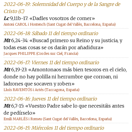
2022-06-19: Solemnidad del Cuerpo y de la Sangre de
Cristo (C)
Lc
9,11b-17: «Dadles vosotros de comer»
Antoni CAROL i Hostench (Sant Cugat del Vallès, Barcelona, España)
2022-06-18: Sábado 11 del tiempo ordinario
Mt
6,24-34: «Buscad primero su Reino y su justicia, y
todas esas cosas se os darán por añadidura»
Jacques PHILIPPE (Cordes sur Ciel, Francia)
2022-06-17: Viernes 11 del tiempo ordinario
Mt
6,19-23: «Amontonaos más bien tesoros en el cielo,
donde no hay polilla ni herrumbre que corroan, ni
ladrones que socaven y roben»
Lluís RAVENTÓS i Artés (Tarragona, España)
2022-06-16: Jueves 11 del tiempo ordinario
Mt
6,7-15: «Vuestro Padre sabe lo que necesitáis antes
de pedírselo»
Emili MARLÉS i Romeu (Sant Cugat del Vallès, Barcelona, España)
2022-06-15: Miércoles 11 del tiempo ordinario