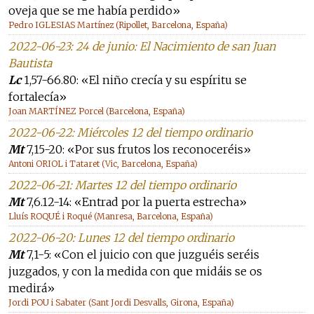
oveja que se me había perdido»
Pedro IGLESIAS Martínez (Ripollet, Barcelona, España)
2022-06-23: 24 de junio: El Nacimiento de san Juan
Bautista
Lc
1,57-66.80: «El niño crecía y su espíritu se
fortalecía»
Joan MARTÍNEZ Porcel (Barcelona, España)
2022-06-22: Miércoles 12 del tiempo ordinario
Mt
7,15-20: «Por sus frutos los reconoceréis»
Antoni ORIOL i Tataret (Vic, Barcelona, España)
2022-06-21: Martes 12 del tiempo ordinario
Mt
7,6.12-14: «Entrad por la puerta estrecha»
Lluís ROQUÉ i Roqué (Manresa, Barcelona, España)
2022-06-20: Lunes 12 del tiempo ordinario
Mt
7,1-5: «Con el juicio con que juzguéis seréis
juzgados, y con la medida con que midáis se os
medirá»
Jordi POU i Sabater (Sant Jordi Desvalls, Girona, España)