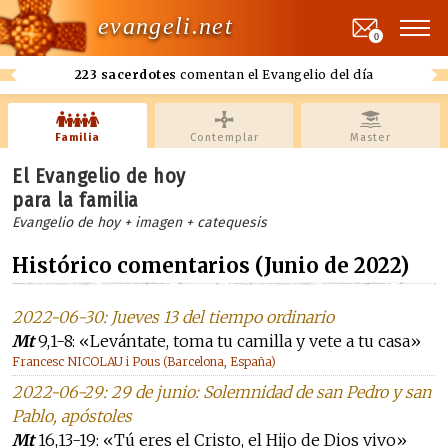
evangeli.net
0
223 sacerdotes
comentan el Evangelio del día
Familia
Contemplar
Master
El Evangelio de hoy
para la familia
Evangelio de hoy + imagen + catequesis
Histórico comentarios (Junio de 2022)
2022-06-30: Jueves 13 del tiempo ordinario
Mt
9,1-8: «Levántate, toma tu camilla y vete a tu casa»
Francesc NICOLAU i Pous (Barcelona, España)
2022-06-29: 29 de junio: Solemnidad de san Pedro y san
Pablo, apóstoles
Mt
16,13-19: «Tú eres el Cristo, el Hijo de Dios vivo»