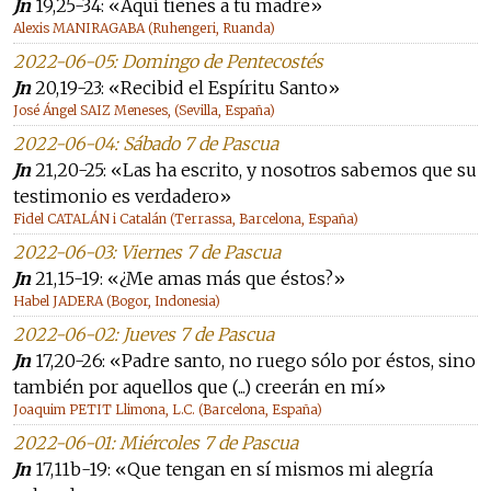
Jn
19,25-34: «Aquí tienes a tu madre»
Alexis MANIRAGABA (Ruhengeri, Ruanda)
2022-06-05: Domingo de Pentecostés
Jn
20,19-23: «Recibid el Espíritu Santo»
José Ángel SAIZ Meneses, (Sevilla, España)
2022-06-04: Sábado 7 de Pascua
Jn
21,20-25: «Las ha escrito, y nosotros sabemos que su
testimonio es verdadero»
Fidel CATALÁN i Catalán (Terrassa, Barcelona, España)
2022-06-03: Viernes 7 de Pascua
Jn
21,15-19: «¿Me amas más que éstos?»
Habel JADERA (Bogor, Indonesia)
2022-06-02: Jueves 7 de Pascua
Jn
17,20-26: «Padre santo, no ruego sólo por éstos, sino
también por aquellos que (...) creerán en mí»
Joaquim PETIT Llimona, L.C. (Barcelona, España)
2022-06-01: Miércoles 7 de Pascua
Jn
17,11b-19: «Que tengan en sí mismos mi alegría