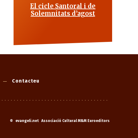
El cicle Santoral i de
Solemnitats d’agost
Contacteu
©
evangeli.net
Associació Cultural M&M Euroeditors