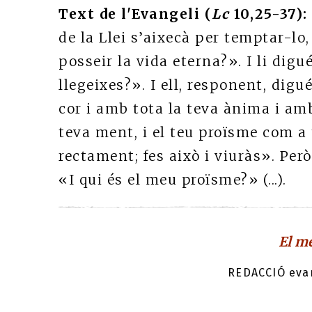
Text de l'Evangeli (
Lc
10,25-37):
de la Llei s’aixecà per temptar-lo,
posseir la vida eterna?». I li digu
llegeixes?». I ell, responent, dig
cor i amb tota la teva ànima i amb
teva ment, i el teu proïsme com a 
rectament; fes això i viuràs». Però 
«I qui és el meu proïsme?» (...).
El m
REDACCIÓ evan