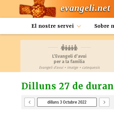
evangeli.net
El nostre servei
Sobre 
L’Evangeli d’avui
per a la família
Evangeli d'avui + imatge + catequesis
Dilluns 27 de duran
dilluns 3 Octubre 2022