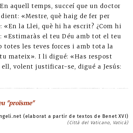
En aquell temps, succeí que un doctor
 dient: «Mestre, què haig de fer per
é: «En la Llei, què hi ha escrit? ¿Com hi
ué: «Estimaràs el teu Déu amb tot el teu
 totes les teves forces i amb tota la
tu mateix». I li digué: «Has respost
ell, volent justificar-se, digué a Jesús:
eu "proïsme"
geli.net (elaborat a partir de textos de Benet XVI)
(Città del Vaticano, Vaticà)