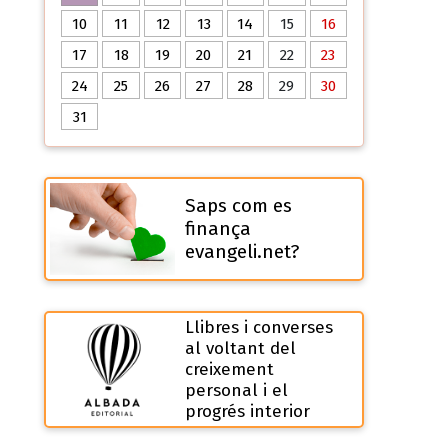
10
11
12
13
14
15
16
17
18
19
20
21
22
23
24
25
26
27
28
29
30
31
Saps com es
finança
evangeli.net?
Llibres i converses
al voltant del
creixement
personal i el
progrés interior