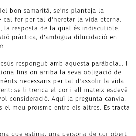
 del bon samarità, se'ns planteja la
al fer per tal d'heretar la vida eterna.
a, la resposta de la qual és indiscutible.
tió pràctica, d'ambigua dilucidació en
e?
Jesús respongué amb aquesta paràbola... I
iona fins on arriba la seva obligació de
èrits necessaris per tal d'assolir la vida
nt: se li trenca el cor i ell mateix esdevé
ol consideració. Aquí la pregunta canvia:
s el meu proïsme entre els altres. Es tracta
ona que estima, una persona de cor obert