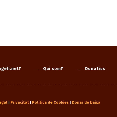
geli.net?
Qui som?
Donatius
egal
Privacitat
Política de Cookies
Donar de baixa
|
|
|