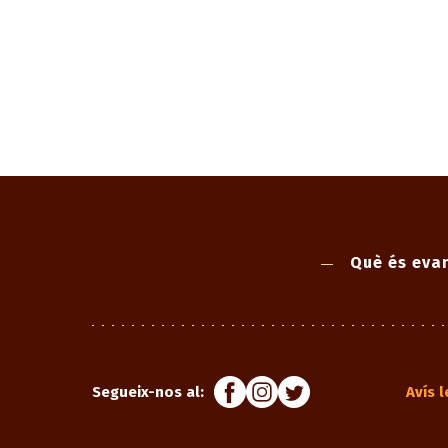
Què és evan
Segueix-nos al:
Avís l