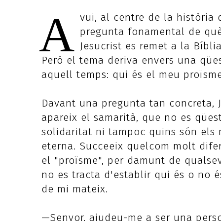
A
vui, al centre de la història
pregunta fonamental de què c
Jesucrist es remet a la Bíbli
Però el tema deriva envers una qües
aquell temps: qui és el meu proïsm
Davant una pregunta tan concreta, 
apareix el samarità, que no es qüest
solidaritat ni tampoc quins són els m
eterna. Succeeix quelcom molt difere
el "proïsme", per damunt de qualsev
no es tracta d'establir qui és o no é
de mi mateix.
—Senyor, ajudeu-me a ser una pers