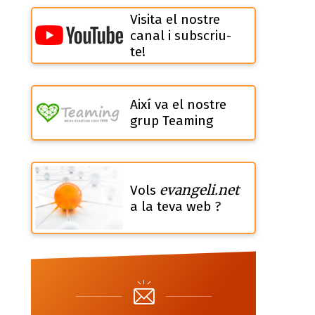
Visita el nostre
canal i subscriu-
te!
Així va el nostre
grup Teaming
evangeli.net
Vols
a la teva web ?