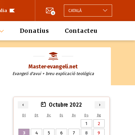
 dia
CATALÀ
0
Donatius
Contacteu
Master·evangeli.net
Evangeli d'avui + breu explicació teològica
Octubre 2022
‹
›
Dl
Dt
Dc
Dj
Dv
Ds
Dg
1
2
3
4
5
6
7
8
9