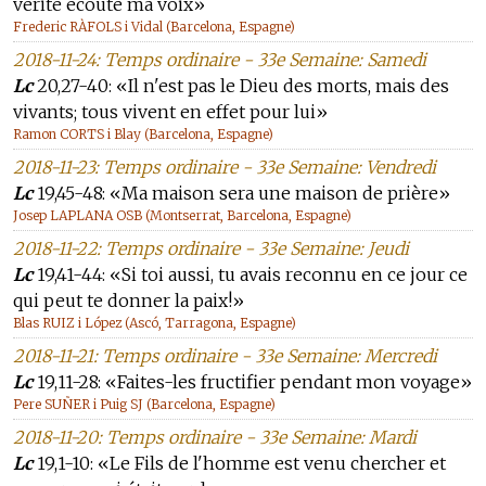
vérité écoute ma voix»
Frederic RÀFOLS i Vidal (Barcelona, Espagne)
2018-11-24: Temps ordinaire - 33e Semaine: Samedi
Lc
20,27-40: «Il n'est pas le Dieu des morts, mais des
vivants; tous vivent en effet pour lui»
Ramon CORTS i Blay (Barcelona, Espagne)
2018-11-23: Temps ordinaire - 33e Semaine: Vendredi
Lc
19,45-48: «Ma maison sera une maison de prière»
Josep LAPLANA OSB (Montserrat, Barcelona, Espagne)
2018-11-22: Temps ordinaire - 33e Semaine: Jeudi
Lc
19,41-44: «Si toi aussi, tu avais reconnu en ce jour ce
qui peut te donner la paix!»
Blas RUIZ i López (Ascó, Tarragona, Espagne)
2018-11-21: Temps ordinaire - 33e Semaine: Mercredi
Lc
19,11-28: «Faites-les fructifier pendant mon voyage»
Pere SUÑER i Puig SJ (Barcelona, Espagne)
2018-11-20: Temps ordinaire - 33e Semaine: Mardi
Lc
19,1-10: «Le Fils de l'homme est venu chercher et