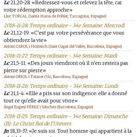
Lc
21,20-28: «Redressez-vous et relevez la tête, car
votre rédemption approche»
Lluc TORCAL (Santa Maria de Poblet, Tarragona, Espagne)
2018-11-28: Temps ordinaire - 34e Semaine: Mercredi
Lc
21,12-19: «C'est par votre persévérance que vous
obtiendrez la vie»
Antoni CAROL i Hostench (Sant Cugat del Vallès, Barcelona, Espagne)
2018-11-27: Temps ordinaire - 34e Semaine: Mardi
Lc
21,5-11: «Des jours viendront où il n'en restera pas
pierre sur pierre»
Antoni ORIOL i Tataret (Vic, Barcelona, Espagne)
2018-11-26: Temps ordinaire - 34e Semaine: Lundi
Lc
21,1-4: «Elle a pris sur son indigence: elle a donné
tout ce qu'elle avait pour vivre»
Àngel Eugeni PÉREZ i Sánchez (Barcelona, Espagne)
2018-11-25: Temps ordinaire - 34e Semaine: Dimanche
(B): Le Christ Roi de l'Univers
Jn
18,33-37: «Je suis roi. Tout homme qui appartient à la