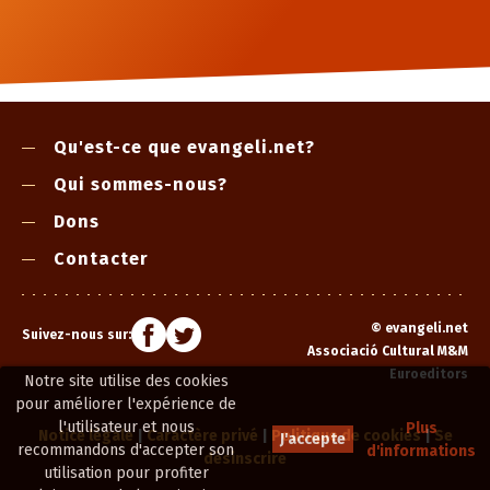
Qu'est-ce que evangeli.net?
Qui sommes-nous?
Dons
Contacter
©
evangeli.net
Suivez-nous sur:
Associació Cultural M&M
Euroeditors
Notre site utilise des cookies
pour améliorer l'expérience de
l'utilisateur et nous
Plus
Notice légale
|
Caractère privé
|
Politique de cookies
|
Se
J'accepte
recommandons d'accepter son
d'informations
désinscrire
utilisation pour profiter