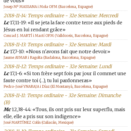
de vous»
Josep Mª MASSANA i Mola OFM (Barcelona, Espagne)
2018-11-14: Temps ordinaire - 32e Semaine: Mercredi
Lc
17,11-19: «Il se jeta la face contre terre aux pieds de
Jésus en lui rendant grâce»
Conrad J. MARTÍ i Martí OFM (Valldoreix, Barcelona, Espagne)
2018-11-13: Temps ordinaire - 32e Semaine: Mardi
Lc
17,7-10: «Nous n'avons fait que notre devoir»
Jaume AYMAR i Ragolta (Badalona, Barcelona, Espagne)
2018-11-12: Temps ordinaire - 32e Semaine: Lundi
Lc
17,1-6: «Si ton frère sept fois par jour il commet une
faute contre toi (…), tu lui pardonneras»
Pedro-José YNARAJA i Díaz (El Montanyà, Barcelona, Espagne)
2018-11-11: Temps ordinaire - 32e Semaine: Dimanche
(B)
Mc
12,38-44: «Tous, ils ont pris sur leur superflu, mais
elle, elle a pris sur son indigence»
José MARTÍNEZ Colín (Culiacán, Mexique)