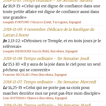
2018-11-10: Temps ordinaire - 31e Semaine: Samedi
Lc
16,9-15: «Celui qui est digne de confiance dans une
toute petite affaire est digne de confiance aussi dans
une grande»
Joaquim FORTUNY i Vizcarro (Cunit, Tarragona, Espagne)
2018-11-09: 9 novembre: Dédicace de la Basilique du
Latran à Rome
Jn
2,13-22: «Détruisez ce Temple, et en trois jours je le
relèverai»
Joaquim MESEGUER García (Rubí, Barcelona, Espagne)
2018-11-08: Temps ordinaire - 31e Semaine: Jeudi
Lc
15,1-10: «Il y aura de la joie dans le ciel pour un seul
pécheur qui se convertit»
Francesc NICOLAU i Pous (Barcelona, Espagne)
2018-11-07: Temps ordinaire - 31e Semaine: Mercredi
Lc
14,25-33: «Celui qui ne porte pas sa croix pour
marcher derrière moi ne peut pas être mon disciple»
Joan GUITERAS i Vilanova (Barcelona, Espagne)
2018-11-06: Temps ordinaire - 31e Semaine: Mardi