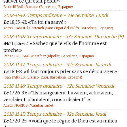
sauver ce qui était perdu»
Enric RIBAS i Baciana (Barcelona, Espagne)
2018-11-19: Temps ordinaire - 33e Semaine: Lundi
Lc
18,35-43: «Ta foi t'a sauvé»
Antoni CAROL i Hostench (Sant Cugat del Vallès, Barcelona, Espagne)
2018-11-18: Temps ordinaire- 33e Semaine: Dimanche (B)
Mc
13,24-32: «Sachez que le Fils de l'homme est
proche»
Pedro IGLESIAS Martínez (Ripollet, Barcelona, Espagne)
2018-11-17: Temps ordinaire - 32e Semaine: Samedi
Lc
18,1-8: «Il faut toujours prier sans se décourager»
Joan FARRÉS i Llarisó (Rubí, Barcelona, Espagne)
2018-11-16: Temps ordinaire - 32e Semaine: Vendredi
Lc
17,26-37: «"Ils mangeaient, buvaient, achetaient,
vendaient, plantaient, construisaient" »
Austin NORRIS (Mumbai, Inde)
2018-11-15: Temps ordinaire - 32e Semaine: Jeudi
Lc
17,20-25: «Voilà que le règne de Dieu est au milieu