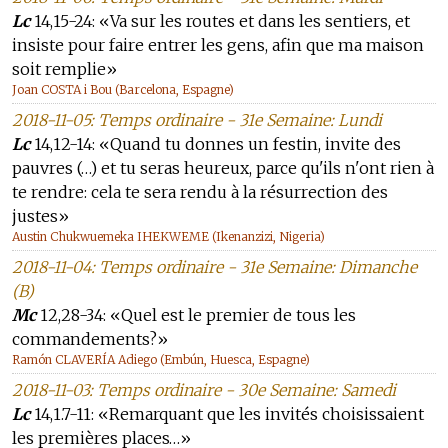
Lc
14,15-24: «Va sur les routes et dans les sentiers, et
insiste pour faire entrer les gens, afin que ma maison
soit remplie»
Joan COSTA i Bou (Barcelona, Espagne)
2018-11-05: Temps ordinaire - 31e Semaine: Lundi
Lc
14,12-14: «Quand tu donnes un festin, invite des
pauvres (…) et tu seras heureux, parce qu'ils n'ont rien à
te rendre: cela te sera rendu à la résurrection des
justes»
Austin Chukwuemeka IHEKWEME (Ikenanzizi, Nigeria)
2018-11-04: Temps ordinaire - 31e Semaine: Dimanche
(B)
Mc
12,28-34: «Quel est le premier de tous les
commandements?»
Ramón CLAVERÍA Adiego (Embún, Huesca, Espagne)
2018-11-03: Temps ordinaire - 30e Semaine: Samedi
Lc
14,1.7-11: «Remarquant que les invités choisissaient
les premières places…»