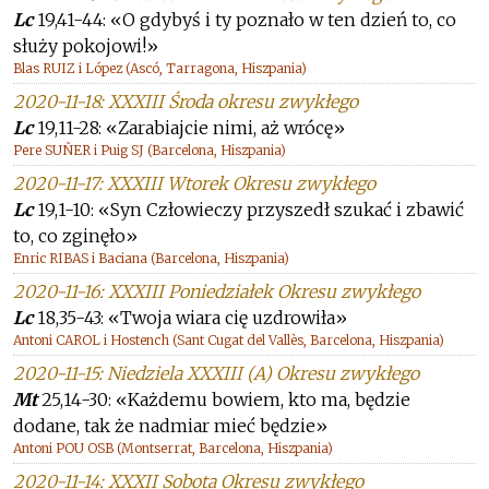
Lc
19,41-44: «O gdybyś i ty poznało w ten dzień to, co
służy pokojowi!»
Blas RUIZ i López (Ascó, Tarragona, Hiszpania)
2020-11-18: XXXIII Środa okresu zwykłego
Lc
19,11-28: «Zarabiajcie nimi, aż wrócę»
Pere SUÑER i Puig SJ (Barcelona, Hiszpania)
2020-11-17: XXXIII Wtorek Okresu zwykłego
Lc
19,1-10: «Syn Człowieczy przyszedł szukać i zbawić
to, co zginęło»
Enric RIBAS i Baciana (Barcelona, Hiszpania)
2020-11-16: XXXIII Poniedziałek Okresu zwykłego
Lc
18,35-43: «Twoja wiara cię uzdrowiła»
Antoni CAROL i Hostench (Sant Cugat del Vallès, Barcelona, Hiszpania)
2020-11-15: Niedziela XXXIII (A) Okresu zwykłego
Mt
25,14-30: «Każdemu bowiem, kto ma, będzie
dodane, tak że nadmiar mieć będzie»
Antoni POU OSB (Montserrat, Barcelona, Hiszpania)
2020-11-14: XXXII Sobota Okresu zwykłego