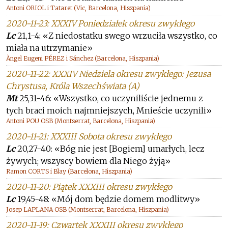
Antoni ORIOL i Tataret (Vic, Barcelona, Hiszpania)
2020-11-23: XXXIV Poniedziałek okresu zwykłego
Lc
21,1-4: «Z niedostatku swego wrzuciła wszystko, co
miała na utrzymanie»
Àngel Eugeni PÉREZ i Sánchez (Barcelona, Hiszpania)
2020-11-22: XXXIV Niedziela okresu zwykłego: Jezusa
Chrystusa, Króla Wszechświata (A)
Mt
25,31-46: «Wszystko, co uczyniliście jednemu z
tych braci moich najmniejszych, Mnieście uczynili»
Antoni POU OSB (Montserrat, Barcelona, Hiszpania)
2020-11-21: XXXIII Sobota okresu zwykłego
Lc
20,27-40: «Bóg nie jest [Bogiem] umarłych, lecz
żywych; wszyscy bowiem dla Niego żyją»
Ramon CORTS i Blay (Barcelona, Hiszpania)
2020-11-20: Piątek XXXIII okresu zwykłego
Lc
19,45-48: «Mój dom będzie domem modlitwy»
Josep LAPLANA OSB (Montserrat, Barcelona, Hiszpania)
2020-11-19: Czwartek XXXIII okresu zwykłego