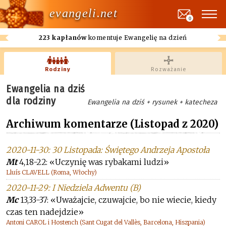
evangeli.net
0
223 kapłanów
komentuje Ewangelię na dzień
Rodziny
Rozważanie
Ewangelia na dziś
dla rodziny
Ewangelia na dziś + rysunek + katecheza
Archiwum komentarze (Listopad z 2020)
2020-11-30: 30 Listopada: Świętego Andrzeja Apostoła
Mt
4,18-22: «Uczynię was rybakami ludzi»
Lluís CLAVELL (Roma, Włochy)
2020-11-29: I Niedziela Adwentu (B)
Mc
13,33-37: «Uważajcie, czuwajcie, bo nie wiecie, kiedy
czas ten nadejdzie»
Antoni CAROL i Hostench (Sant Cugat del Vallès, Barcelona, Hiszpania)