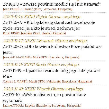
Lc
18,1-8: «Zawsze powinni modlić się i nie ustawać»
Joan FARRÉS i Llarisó (Rubí, Barcelona, Hiszpania)
2020-11-13: XXXII Piątek Okresu zwykłego
Lc
17,26-37: «Kto będzie się starał zachować swoje
życie, straci je; a kto je straci, zachowa je»
Enric PRAT i Jordana (Sort, Lleida, Hiszpania)
2020-11-12: XXXII Czwartek Okresu zwykłego
Lc
17,20-25: «Oto bowiem królestwo Boże pośród was
jest»
Josep Mª MASSANA i Mola OFM (Barcelona, Hiszpania)
2020-11-11: XXXII Środa Okresu zwykłego
Lc
17,11-19: «Upadł na twarz do nóg Jego i dziękował
Mu»
Conrad J. MARTÍ i Martí OFM (Valldoreix, Barcelona, Hiszpania)
2020-11-10: XXXII Wtorek Okresu zwykłego
Lc
17,7-10: «Wykonaliśmy to, co powinniśmy
wykonać»
Jaume AYMAR i Ragolta (Badalona, Barcelona, Hiszpania)