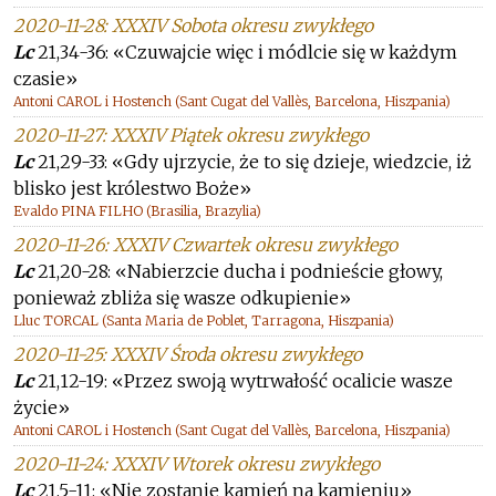
2020-11-28: XXXIV Sobota okresu zwykłego
Lc
21,34-36: «Czuwajcie więc i módlcie się w każdym
czasie»
Antoni CAROL i Hostench (Sant Cugat del Vallès, Barcelona, Hiszpania)
2020-11-27: XXXIV Piątek okresu zwykłego
Lc
21,29-33: «Gdy ujrzycie, że to się dzieje, wiedzcie, iż
blisko jest królestwo Boże»
Evaldo PINA FILHO (Brasilia, Brazylia)
2020-11-26: XXXIV Czwartek okresu zwykłego
Lc
21,20-28: «Nabierzcie ducha i podnieście głowy,
ponieważ zbliża się wasze odkupienie»
Lluc TORCAL (Santa Maria de Poblet, Tarragona, Hiszpania)
2020-11-25: XXXIV Środa okresu zwykłego
Lc
21,12-19: «Przez swoją wytrwałość ocalicie wasze
życie»
Antoni CAROL i Hostench (Sant Cugat del Vallès, Barcelona, Hiszpania)
2020-11-24: XXXIV Wtorek okresu zwykłego
Lc
21,5-11: «Nie zostanie kamień na kamieniu»