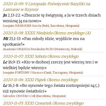
2020-11-09: 9 Listopada: Poświęcenie Bazyliki na
Lateranie w Rzymie
Jn
2,13-22: «Zburzcie tę świątynię, a Ja w trzech dniach
wzniosę ją na nowo»
Joaquim MESEGUER García (Rubí, Barcelona, Hiszpania)
2020-11-08: XXXII Niedziela Okresu zwykłego (A)
Mt
25,1-13: «Pan młody idzie, wyjdźcie mu na
spotkanie!»
Anastasio URQUIZA Fernández MCIU (Monterrey, Meksyk)
2020-11-07: XXXI Sobota Okresu zwykłego
Lc
16,9-15: «Kto w drobnej rzeczy jest wierny, ten i w
wielkiej będzie wierny»
Joaquim FORTUNY i Vizcarro (Cunit, Tarragona, Hiszpania)
2020-11-06: XXXI Piątek Okresu zwykłego
Lc
16,1-8: «Bo synowie tego świata roztropniejsi są (...)
niż synowie światłości»
Salvador CRISTAU i Coll (Barcelona, Hiszpania)
2020-11-05: XXXI Czwartek Okresu zwykłego