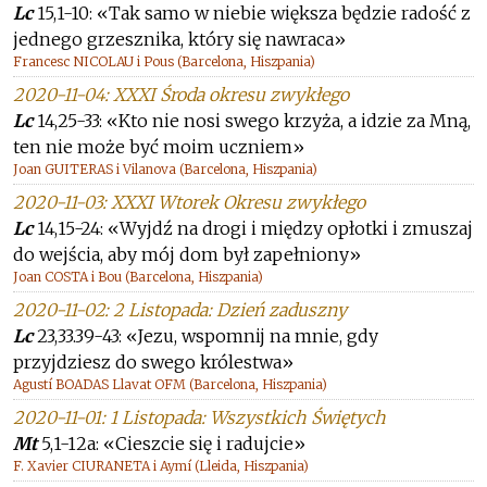
Lc
15,1-10: «Tak samo w niebie większa będzie radość z
jednego grzesznika, który się nawraca»
Francesc NICOLAU i Pous (Barcelona, Hiszpania)
2020-11-04: XXXI Środa okresu zwykłego
Lc
14,25-33: «Kto nie nosi swego krzyża, a idzie za Mną,
ten nie może być moim uczniem»
Joan GUITERAS i Vilanova (Barcelona, Hiszpania)
2020-11-03: XXXI Wtorek Okresu zwykłego
Lc
14,15-24: «Wyjdź na drogi i między opłotki i zmuszaj
do wejścia, aby mój dom był zapełniony»
Joan COSTA i Bou (Barcelona, Hiszpania)
2020-11-02: 2 Listopada: Dzień zaduszny
Lc
23,33.39-43: «Jezu, wspomnij na mnie, gdy
przyjdziesz do swego królestwa»
Agustí BOADAS Llavat OFM (Barcelona, Hiszpania)
2020-11-01: 1 Listopada: Wszystkich Świętych
Mt
5,1-12a: «Cieszcie się i radujcie»
F. Xavier CIURANETA i Aymí (Lleida, Hiszpania)