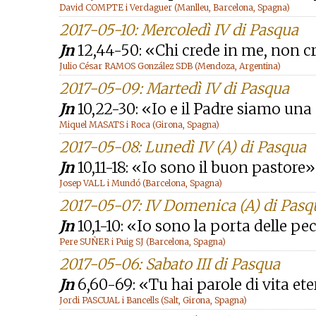
David COMPTE i Verdaguer (Manlleu, Barcelona, Spagna)
2017-05-10: Mercoledì IV di Pasqua
Jn
12,44-50: «Chi crede in me, non 
Julio César RAMOS González SDB (Mendoza, Argentina)
2017-05-09: Martedì IV di Pasqua
Jn
10,22-30: «Io e il Padre siamo una
Miquel MASATS i Roca (Girona, Spagna)
2017-05-08: Lunedì IV (A) di Pasqua
Jn
10,11-18: «Io sono il buon pastore»
Josep VALL i Mundó (Barcelona, Spagna)
2017-05-07: IV Domenica (A) di Pasq
Jn
10,1-10: «Io sono la porta delle pe
Pere SUÑER i Puig SJ (Barcelona, Spagna)
2017-05-06: Sabato III di Pasqua
Jn
6,60-69: «Tu hai parole di vita et
Jordi PASCUAL i Bancells (Salt, Girona, Spagna)