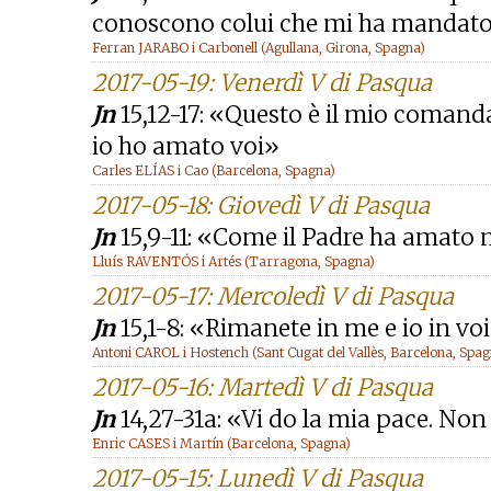
conoscono colui che mi ha mandat
Ferran JARABO i Carbonell (Agullana, Girona, Spagna)
2017-05-19: Venerdì V di Pasqua
Jn
15,12-17: «Questo è il mio comanda
io ho amato voi»
Carles ELÍAS i Cao (Barcelona, Spagna)
2017-05-18: Giovedì V di Pasqua
Jn
15,9-11: «Come il Padre ha amato 
Lluís RAVENTÓS i Artés (Tarragona, Spagna)
2017-05-17: Mercoledì V di Pasqua
Jn
15,1-8: «Rimanete in me e io in vo
Antoni CAROL i Hostench (Sant Cugat del Vallès, Barcelona, Spag
2017-05-16: Martedì V di Pasqua
Jn
14,27-31a: «Vi do la mia pace. Non
Enric CASES i Martín (Barcelona, Spagna)
2017-05-15: Lunedì V di Pasqua