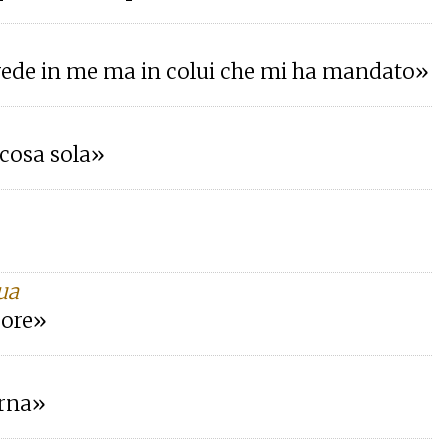
crede in me ma in colui che mi ha mandato»
 cosa sola»
ua
core»
erna»