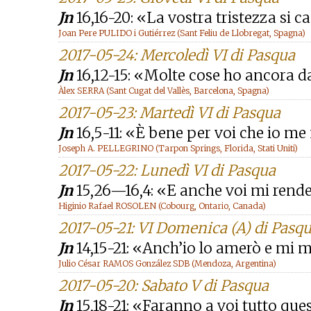
Jn
16,16-20: «La vostra tristezza si c
Joan Pere PULIDO i Gutiérrez (Sant Feliu de Llobregat, Spagna)
2017-05-24: Mercoledì VI di Pasqua
Jn
16,12-15: «Molte cose ho ancora d
Àlex SERRA (Sant Cugat del Vallès, Barcelona, Spagna)
2017-05-23: Martedì VI di Pasqua
Jn
16,5-11: «È bene per voi che io m
Joseph A. PELLEGRINO (Tarpon Springs, Florida, Stati Uniti)
2017-05-22: Lunedì VI di Pasqua
Jn
15,26—16,4: «E anche voi mi rend
Higinio Rafael ROSOLEN (Cobourg, Ontario, Canada)
2017-05-21: VI Domenica (A) di Pasq
Jn
14,15-21: «Anch’io lo amerò e mi m
Julio César RAMOS González SDB (Mendoza, Argentina)
2017-05-20: Sabato V di Pasqua
Jn
15,18-21: «Faranno a voi tutto qu