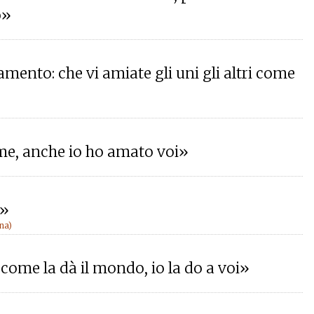
o»
mento: che vi amiate gli uni gli altri come
me, anche io ho amato voi»
i»
na)
 come la dà il mondo, io la do a voi»