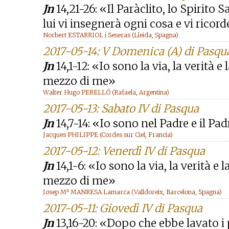
Jn
14,21-26: «Il Paràclito, lo Spirit
lui vi insegnerà ogni cosa e vi ricord
Norbert ESTARRIOL i Seseras (Lleida, Spagna)
2017-05-14: V Domenica (A) di Pasqu
Jn
14,1-12: «Io sono la via, la verità 
mezzo di me»
Walter Hugo PERELLÓ (Rafaela, Argentina)
2017-05-13: Sabato IV di Pasqua
Jn
14,7-14: «Io sono nel Padre e il Pa
Jacques PHILIPPE (Cordes sur Ciel, Francia)
2017-05-12: Venerdì IV di Pasqua
Jn
14,1-6: «Io sono la via, la verità e
mezzo di me»
Josep Mª MANRESA Lamarca (Valldoreix, Barcelona, Spagna)
2017-05-11: Giovedì IV di Pasqua
Jn
13,16-20: «Dopo che ebbe lavato i pi