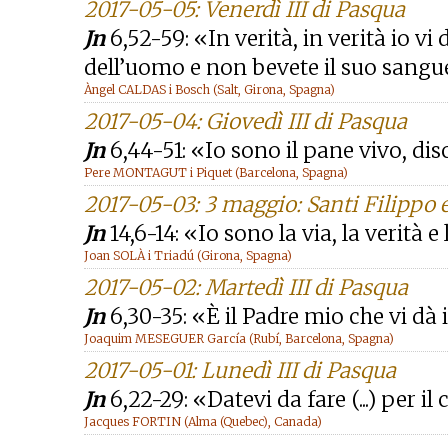
2017-05-05: Venerdì III di Pasqua
Jn
6,52-59: «In verità, in verità io vi
dell’uomo e non bevete il suo sangue
Àngel CALDAS i Bosch (Salt, Girona, Spagna)
2017-05-04: Giovedì III di Pasqua
Jn
6,44-51: «Io sono il pane vivo, dis
Pere MONTAGUT i Piquet (Barcelona, Spagna)
2017-05-03: 3 maggio: Santi Filippo 
Jn
14,6-14: «Io sono la via, la verità e 
Joan SOLÀ i Triadú (Girona, Spagna)
2017-05-02: Martedì III di Pasqua
Jn
6,30-35: «È il Padre mio che vi dà 
Joaquim MESEGUER García (Rubí, Barcelona, Spagna)
2017-05-01: Lunedì III di Pasqua
Jn
6,22-29: «Datevi da fare (...) per i
Jacques FORTIN (Alma (Quebec), Canada)