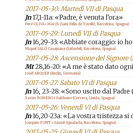
2017-05-30: Martedì VII di Pasqua
Jn
17,1-11a: «Padre, è venuta l’ora»
Pere OLIVA i March (Sant Feliu de Torelló, Barcelona, Spagna)
2017-05-29: Lunedì VII di Pasqua
Jn
16,29-33: «Abbiate coraggio: io h
Miquel SALÓ Casajuana (Sabadell, Barcelona, Spagna)
2017-05-28: Ascensione del Signore (
Mt
28,16-20: «A me è stato dato ogni 
Josef ARQUER (Berlin, Germania)
2017-05-27: Sabato VI di Pasqua
Jn
16, 23-28: «Sono uscito dal Padre (.
Xavier ROMERO i Galdeano (Cervera, Lleida, Spagna)
2017-05-26: Venerdì VI di Pasqua
Jn
16,20-23a: «La vostra tristezza si
Joaquim FONT i Gassol (Igualada, Barcelona, Spagna)
2017-05-25: Giovedì VI di Pasqua