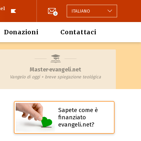
el
ITALIANO
0
Donazioni
Contattaci
Master·evangeli.net
Vangelo di oggi + breve spiegazione teológica
Sapete come è
finanziato
evangeli.net?