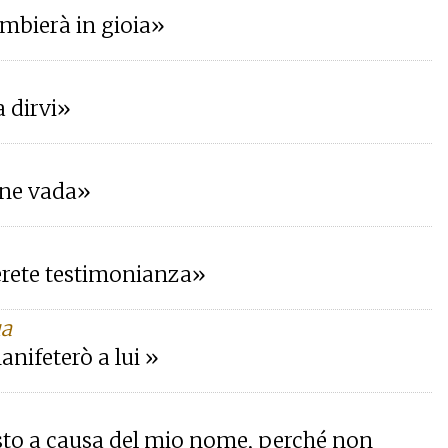
ambierà in gioia»
a dirvi»
e ne vada»
erete testimonianza»
ua
anifeterò a lui »
esto a causa del mio nome, perché non