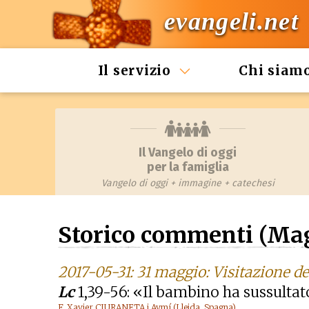
evangeli.net
Il servizio
Chi siam
Il Vangelo di oggi
per la famiglia
Vangelo di oggi + immagine + catechesi
Storico commenti (Mag
2017-05-31: 31 maggio: Visitazione d
Lc
1,39-56: «Il bambino ha sussultat
F. Xavier CIURANETA i Aymí (Lleida, Spagna)