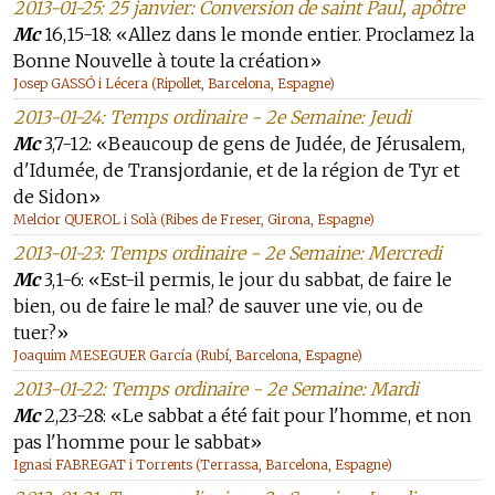
2013-01-25: 25 janvier: Conversion de saint Paul, apôtre
Mc
16,15-18: «Allez dans le monde entier. Proclamez la
Bonne Nouvelle à toute la création»
Josep GASSÓ i Lécera (Ripollet, Barcelona, Espagne)
2013-01-24: Temps ordinaire - 2e Semaine: Jeudi
Mc
3,7-12: «Beaucoup de gens de Judée, de Jérusalem,
d'Idumée, de Transjordanie, et de la région de Tyr et
de Sidon»
Melcior QUEROL i Solà (Ribes de Freser, Girona, Espagne)
2013-01-23: Temps ordinaire - 2e Semaine: Mercredi
Mc
3,1-6: «Est-il permis, le jour du sabbat, de faire le
bien, ou de faire le mal? de sauver une vie, ou de
tuer?»
Joaquim MESEGUER García (Rubí, Barcelona, Espagne)
2013-01-22: Temps ordinaire - 2e Semaine: Mardi
Mc
2,23-28: «Le sabbat a été fait pour l'homme, et non
pas l'homme pour le sabbat»
Ignasi FABREGAT i Torrents (Terrassa, Barcelona, Espagne)