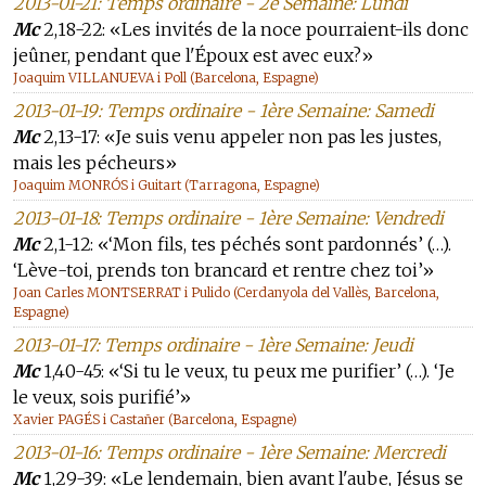
2013-01-21: Temps ordinaire - 2e Semaine: Lundi
Mc
2,18-22: «Les invités de la noce pourraient-ils donc
jeûner, pendant que l'Époux est avec eux?»
Joaquim VILLANUEVA i Poll (Barcelona, Espagne)
2013-01-19: Temps ordinaire - 1ère Semaine: Samedi
Mc
2,13-17: «Je suis venu appeler non pas les justes,
mais les pécheurs»
Joaquim MONRÓS i Guitart (Tarragona, Espagne)
2013-01-18: Temps ordinaire - 1ère Semaine: Vendredi
Mc
2,1-12: «‘Mon fils, tes péchés sont pardonnés’ (…).
‘Lève-toi, prends ton brancard et rentre chez toi’»
Joan Carles MONTSERRAT i Pulido (Cerdanyola del Vallès, Barcelona,
Espagne)
2013-01-17: Temps ordinaire - 1ère Semaine: Jeudi
Mc
1,40-45: «‘Si tu le veux, tu peux me purifier’ (…). ‘Je
le veux, sois purifié’»
Xavier PAGÉS i Castañer (Barcelona, Espagne)
2013-01-16: Temps ordinaire - 1ère Semaine: Mercredi
Mc
1,29-39: «Le lendemain, bien avant l'aube, Jésus se