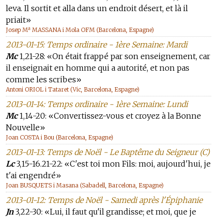
leva. Il sortit et alla dans un endroit désert, et là il
priait»
Josep Mª MASSANA i Mola OFM (Barcelona, Espagne)
2013-01-15: Temps ordinaire - 1ère Semaine: Mardi
Mc
1,21-28: «On était frappé par son enseignement, car
il enseignait en homme qui a autorité, et non pas
comme les scribes»
Antoni ORIOL i Tataret (Vic, Barcelona, Espagne)
2013-01-14: Temps ordinaire - 1ère Semaine: Lundi
Mc
1,14-20: «Convertissez-vous et croyez à la Bonne
Nouvelle»
Joan COSTA i Bou (Barcelona, Espagne)
2013-01-13: Temps de Noël - Le Baptême du Seigneur (C)
Lc
3,15-16.21-22: «C'est toi mon Fils: moi, aujourd'hui, je
t'ai engendré»
Joan BUSQUETS i Masana (Sabadell, Barcelona, Espagne)
2013-01-12: Temps de Noël - Samedi après l'Épiphanie
Jn
3,22-30: «Lui, il faut qu'il grandisse; et moi, que je