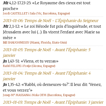
Mt
4,12-17.23-25: «Le Royaume des cieux est tout
proche»
Jordi CASTELLET i Sala (Vic, Barcelona, Espagne)
2013-01-06: Temps de Noël - L'Épiphanie du Seigneur
Mt
2,1-12: « Le roi Hérode fut pris d'inquiétude, et tout
Jérusalem avec lui (…). Ils virent l'enfant avec Marie sa
mère »
Bill SHAUGHNESSY (Miami, Florida, Etats-Unis)
2013-01-05: Temps de Noël - Avant l'Épiphanie: 5
janvier
Jn
1,43-51: «Viens, et tu verras»
Rafel FELIPE i Freije (Girona, Espagne)
2013-01-04: Temps de Noël - Avant l'Épiphanie: 4
janvier
Jn
1,35-42: «‘Rabbi, où demeures-tu?’. Il leur dit: ‘Venez,
et vous verrez’»
Josep Mª MASSANA i Mola OFM (Barcelona, Espagne)
2013-01-03: Temps de Noël - Avant l'Épiphanie: 3 janvier