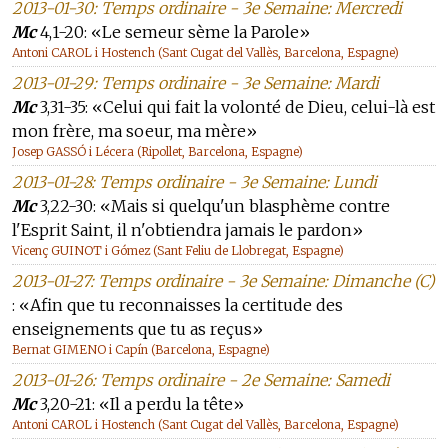
2013-01-30: Temps ordinaire - 3e Semaine: Mercredi
Mc
4,1-20: «Le semeur sème la Parole»
Antoni CAROL i Hostench (Sant Cugat del Vallès, Barcelona, Espagne)
2013-01-29: Temps ordinaire - 3e Semaine: Mardi
Mc
3,31-35: «Celui qui fait la volonté de Dieu, celui-là est
mon frère, ma soeur, ma mère»
Josep GASSÓ i Lécera (Ripollet, Barcelona, Espagne)
2013-01-28: Temps ordinaire - 3e Semaine: Lundi
Mc
3,22-30: «Mais si quelqu'un blasphème contre
l'Esprit Saint, il n'obtiendra jamais le pardon»
Vicenç GUINOT i Gómez (Sant Feliu de Llobregat, Espagne)
2013-01-27: Temps ordinaire - 3e Semaine: Dimanche (C)
: «Afin que tu reconnaisses la certitude des
enseignements que tu as reçus»
Bernat GIMENO i Capín (Barcelona, Espagne)
2013-01-26: Temps ordinaire - 2e Semaine: Samedi
Mc
3,20-21: «Il a perdu la tête»
Antoni CAROL i Hostench (Sant Cugat del Vallès, Barcelona, Espagne)