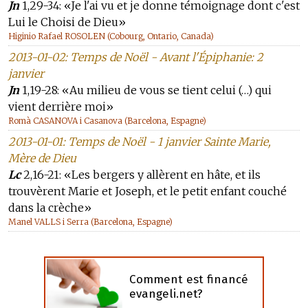
Jn
1,29-34: «Je l'ai vu et je donne témoignage dont c'est
Lui le Choisi de Dieu»
Higinio Rafael ROSOLEN (Cobourg, Ontario, Canada)
2013-01-02: Temps de Noël - Avant l'Épiphanie: 2
janvier
Jn
1,19-28: «Au milieu de vous se tient celui (…) qui
vient derrière moi»
Romà CASANOVA i Casanova (Barcelona, Espagne)
2013-01-01: Temps de Noël - 1 janvier Sainte Marie,
Mère de Dieu
Lc
2,16-21: «Les bergers y allèrent en hâte, et ils
trouvèrent Marie et Joseph, et le petit enfant couché
dans la crèche»
Manel VALLS i Serra (Barcelona, Espagne)
Comment est financé
evangeli.net?