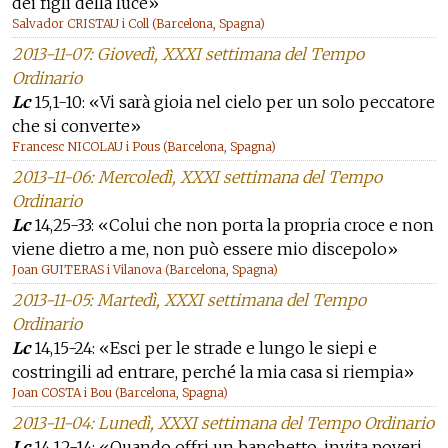
dei figli della luce»
Salvador CRISTAU i Coll (Barcelona, Spagna)
2013-11-07: Giovedì, XXXI settimana del Tempo
Ordinario
Lc
15,1-10: «Vi sarà gioia nel cielo per un solo peccatore
che si converte»
Francesc NICOLAU i Pous (Barcelona, Spagna)
2013-11-06: Mercoledì, XXXI settimana del Tempo
Ordinario
Lc
14,25-33: «Colui che non porta la propria croce e non
viene dietro a me, non può essere mio discepolo»
Joan GUITERAS i Vilanova (Barcelona, Spagna)
2013-11-05: Martedì, XXXI settimana del Tempo
Ordinario
Lc
14,15-24: «Esci per le strade e lungo le siepi e
costringili ad entrare, perché la mia casa si riempia»
Joan COSTA i Bou (Barcelona, Spagna)
2013-11-04: Lunedì, XXXI settimana del Tempo Ordinario
Lc
14,12-14: «Quando offri un banchetto, invita poveri,