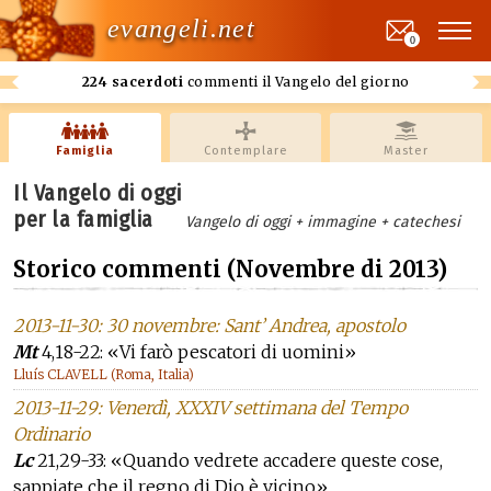
evangeli.net
0
224 sacerdoti
commenti il Vangelo del giorno
Famiglia
Contemplare
Master
Il Vangelo di oggi
per la famiglia
Vangelo di oggi + immagine + catechesi
Storico commenti (Novembre di 2013)
2013-11-30: 30 novembre: Sant’ Andrea, apostolo
Mt
4,18-22: «Vi farò pescatori di uomini»
Lluís CLAVELL (Roma, Italia)
2013-11-29: Venerdì, XXXIV settimana del Tempo
Ordinario
Lc
21,29-33: «Quando vedrete accadere queste cose,
sappiate che il regno di Dio è vicino»