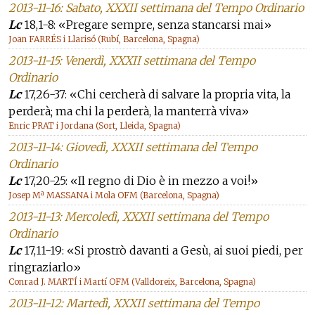
2013-11-16: Sabato, XXXII settimana del Tempo Ordinario
Lc
18,1-8: «Pregare sempre, senza stancarsi mai»
Joan FARRÉS i Llarisó (Rubí, Barcelona, Spagna)
2013-11-15: Venerdì, XXXII settimana del Tempo
Ordinario
Lc
17,26-37: «Chi cercherà di salvare la propria vita, la
perderà; ma chi la perderà, la manterrà viva»
Enric PRAT i Jordana (Sort, Lleida, Spagna)
2013-11-14: Giovedì, XXXII settimana del Tempo
Ordinario
Lc
17,20-25: «Il regno di Dio è in mezzo a voi!»
Josep Mª MASSANA i Mola OFM (Barcelona, Spagna)
2013-11-13: Mercoledì, XXXII settimana del Tempo
Ordinario
Lc
17,11-19: «Si prostrò davanti a Gesù, ai suoi piedi, per
ringraziarlo»
Conrad J. MARTÍ i Martí OFM (Valldoreix, Barcelona, Spagna)
2013-11-12: Martedì, XXXII settimana del Tempo