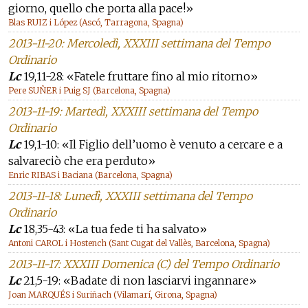
giorno, quello che porta alla pace!»
Blas RUIZ i López (Ascó, Tarragona, Spagna)
2013-11-20: Mercoledì, XXXIII settimana del Tempo
Ordinario
Lc
19,11-28: «Fatele fruttare fino al mio ritorno»
Pere SUÑER i Puig SJ (Barcelona, Spagna)
2013-11-19: Martedì, XXXIII settimana del Tempo
Ordinario
Lc
19,1-10: «Il Figlio dell’uomo è venuto a cercare e a
salvareciò che era perduto»
Enric RIBAS i Baciana (Barcelona, Spagna)
2013-11-18: Lunedì, XXXIII settimana del Tempo
Ordinario
Lc
18,35-43: «La tua fede ti ha salvato»
Antoni CAROL i Hostench (Sant Cugat del Vallès, Barcelona, Spagna)
2013-11-17: XXXIII Domenica (C) del Tempo Ordinario
Lc
21,5-19: «Badate di non lasciarvi ingannare»
Joan MARQUÉS i Suriñach (Vilamarí, Girona, Spagna)