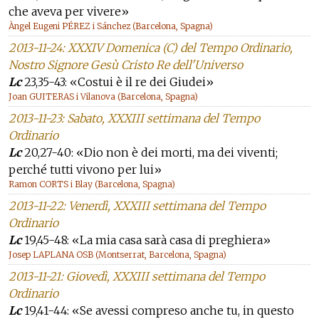
che aveva per vivere»
Àngel Eugeni PÉREZ i Sánchez (Barcelona, Spagna)
2013-11-24: XXXIV Domenica (C) del Tempo Ordinario,
Nostro Signore Gesù Cristo Re dell'Universo
Lc
23,35-43: «Costui è il re dei Giudei»
Joan GUITERAS i Vilanova (Barcelona, Spagna)
2013-11-23: Sabato, XXXIII settimana del Tempo
Ordinario
Lc
20,27-40: «Dio non è dei morti, ma dei viventi;
perché tutti vivono per lui»
Ramon CORTS i Blay (Barcelona, Spagna)
2013-11-22: Venerdì, XXXIII settimana del Tempo
Ordinario
Lc
19,45-48: «La mia casa sarà casa di preghiera»
Josep LAPLANA OSB (Montserrat, Barcelona, Spagna)
2013-11-21: Giovedì, XXXIII settimana del Tempo
Ordinario
Lc
19,41-44: «Se avessi compreso anche tu, in questo