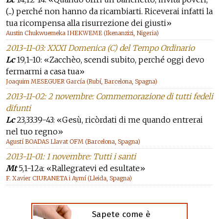
(...) perché non hanno da ricambiarti. Riceverai infatti la
tua ricompensa alla risurrezione dei giusti»
Austin Chukwuemeka IHEKWEME (Ikenanzizi, Nigeria)
2013-11-03: XXXI Domenica (C) del Tempo Ordinario
Lc
19,1-10: «Zacchèo, scendi subito, perché oggi devo
fermarmi a casa tua»
Joaquim MESEGUER García (Rubí, Barcelona, Spagna)
2013-11-02: 2 novembre: Commemorazione di tutti fedeli
difunti
Lc
23,33.39-43: «Gesù, ricòrdati di me quando entrerai
nel tuo regno»
Agustí BOADAS Llavat OFM (Barcelona, Spagna)
2013-11-01: 1 novembre: Tutti i santi
Mt
5,1-12a: «Rallegratevi ed esultate»
F. Xavier CIURANETA i Aymí (Lleida, Spagna)
Sapete come è