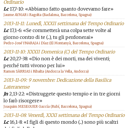
Ordinario
Lc
17,7-10: «Abbiamo fatto quanto dovevamo fare»
Jaume AYMAR i Ragolta (Badalona, Barcelona, Spagna)
2013-11-11: Lunedì, XXXII settimana del Tempo Ordinario
Lc
17,1-6: «Se commetterà una colpa sette volte al
giorno contro di te (...), tu gli perdonerai»
Pedro-José YNARAJA i Díaz (El Montanyà, Barcelona, Spagna)
2013-11-10: XXXII Domenica (C) del Tempo Ordinario
Lc
20,27-38: «Dio non è dei morti, ma dei viventi;
perché tutti vivono per lui»
Ramon SÀRRIAS i Ribalta (Andorra la Vella, Andorra)
2013-11-09: 9 novembre: Dedicazione della Basilica
Lateranense
Jn
2,13-22: «Distruggete questo tempio e in tre giorni
lo farò risorgere»
Joaquim MESEGUER García (Rubí, Barcelona, Spagna)
2013-11-08: Venerdì, XXXI settimana del Tempo Ordinario
Lc
16,1-8: «I figli di questo mondo (...) sono più scaltri