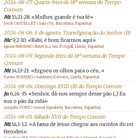
2024-08-07: Quarta-feira da 18ª semana do Tempo
Comum
Mt
15,21-28: «Mulher, grande é tua fé»
Jordi CASTELLET i Sala (Vic, Barcelona, Espanha)
2024-08-06: 6 de agosto, Transfiguração do Senhor (B)
Mc
9,2-10: «Rabi, é bom ficarmos aqui»
Ignasi NAVARRI i Benet (La Seu d'Urgell, Lleida, Espanha)
2024-08-05: Segunda-feira da 18ª semana do Tempo
Comum
Mt
14,13-21: «Ergueu os olhos para o céu...»
Xavier ROMERO i Galdeano (Cervera, Lleida, Espanha)
2024-08-04: Domingo XVIII (B) do Tempo Comum
Jn
6,24-35: «Senhor, dá-nos sempre desse pão (...) Eu
sou o pão da vida»
Joaquim FONT i Gassol (Igualada, Barcelona, Espanha)
2024-08-03: Sábado XVII do Tempo Comum
Mt
14,1-12: «A fama de Jesus chegou aos ouvidos do rei
Herodes»
Joan Pere PULIDO i Gutiérrez (Sant Feliu de Llobregat, Espanha)