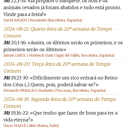
Mt
22,1-14: «Já preparei o banquete, os bois e os
animais cevados já foram abatidos e tudo está pronto.
Vinde para a festa!»
David AMADO i Fernández (Barcelona, Espanha)
2024-08-21: Quarta-feira da 20ª semana do Tempo
Comum
Mt
20,1-16: «Assim, os últimos serão os primeiros, e os
primeiros serão os últimos»
Antoni CAROL i Hostench (Sant Cugat del Vallès, Barcelona, Espanha)
2024-08-20: Terça-feira da 20ª semana do Tempo
Comum
Mt
19,23-30: «Dificilmente um rico entrará no Reino
dos Céus (...) Quem, pois, poderá salvar-se?»
Fernando PERALES i Madueño (Terrassa, Barcelona, Espanha)
2024-08-19: Segunda-feira da 20ª semana do Tempo
Comum
Mt
19,16-22: «Que tenho que fazer de bom para ter a
vida eterna?»
Óscar MAIXÉ i Altés (Roma, Italia)