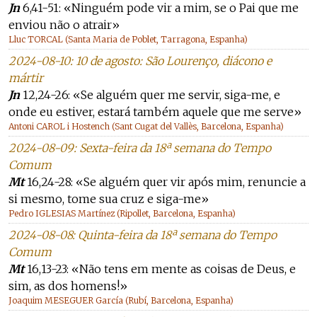
Jn
6,41-51: «Ninguém pode vir a mim, se o Pai que me
enviou não o atrair»
Lluc TORCAL (Santa Maria de Poblet, Tarragona, Espanha)
2024-08-10: 10 de agosto: São Lourenço, diácono e
mártir
Jn
12,24-26: «Se alguém quer me servir, siga-me, e
onde eu estiver, estará também aquele que me serve»
Antoni CAROL i Hostench (Sant Cugat del Vallès, Barcelona, Espanha)
2024-08-09: Sexta-feira da 18ª semana do Tempo
Comum
Mt
16,24-28: «Se alguém quer vir após mim, renuncie a
si mesmo, tome sua cruz e siga-me»
Pedro IGLESIAS Martínez (Ripollet, Barcelona, Espanha)
2024-08-08: Quinta-feira da 18ª semana do Tempo
Comum
Mt
16,13-23: «Não tens em mente as coisas de Deus, e
sim, as dos homens!»
Joaquim MESEGUER García (Rubí, Barcelona, Espanha)