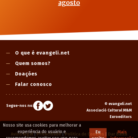
agosto
O que é evangeli.net
Quem somos?
Doações
Falar conosco
©
evangeli.net
Segue-nos no:
Associació Cultural M&M
Euroeditors
Nosso site usa cookies para melhorar a
experiência do usuário e
Eu
Mais
Aviso legal
|
Privacidade
|
Política de Cookies
|
Dar baixa