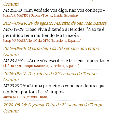
Comum
Mt
25,1-13: «Em verdade vos digo: não vos conheço»
Joan Ant. MATEO i García (Tremp, Lleida, Espanha)
2024-08-29: 29 de agosto: Martírio de São João Batista
Mc
6,17-29: «João vivia dizendo a Herodes: ?Não te é
permitido ter a mulher do teu irmão?»
Josep Mª MASSANA i Mola OFM (Barcelona, Espanha)
2024-08-28: Quarta-feira da 21ª semana do Tempo
Comum
Mt
23,27-32: «Ai de vós, escribas e fariseus hipócritas!»
Lluís ROQUÉ i Roqué (Manresa, Barcelona, Espanha)
2024-08-27: Terça-feira da 21ª semana do Tempo
Comum
Mt
23,23-26: «Limpa primeiro o copo por dentro, que
também por fora ficará limpo»
Austin NORRIS (Mumbai, India)
2024-08-26: Segunda-Feira da 21ª semana do Tempo
Comum