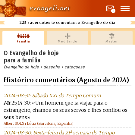
evangeli.net
0
223 sacerdotes
te comentam o Evangelho do dia
Família
Meditando
Master
O Evangelho de hoje
para a família
Evangelho de hoje + desenho + catequese
Histórico comentários (Agosto de 2024)
2024-08-31: Sábado XXI do Tempo Comum
Mt
25,14-30: «Um homem que ia viajar para o
estrangeiro, chamou os seus servos e lhes confiou os
seus bens»
Albert SOLS i Lúcia (Barcelona, Espanha)
2024-08-30: Sexta-feira da 21ª semana do Tempo