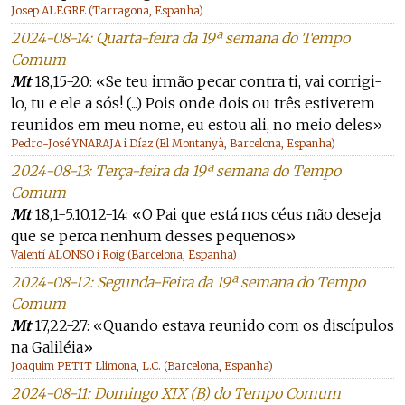
Josep ALEGRE (Tarragona, Espanha)
2024-08-14: Quarta-feira da 19ª semana do Tempo
Comum
Mt
18,15-20: «Se teu irmão pecar contra ti, vai corrigi-
lo, tu e ele a sós! (...) Pois onde dois ou três estiverem
reunidos em meu nome, eu estou ali, no meio deles»
Pedro-José YNARAJA i Díaz (El Montanyà, Barcelona, Espanha)
2024-08-13: Terça-feira da 19ª semana do Tempo
Comum
Mt
18,1-5.10.12-14: «O Pai que está nos céus não deseja
que se perca nenhum desses pequenos»
Valentí ALONSO i Roig (Barcelona, Espanha)
2024-08-12: Segunda-Feira da 19ª semana do Tempo
Comum
Mt
17,22-27: «Quando estava reunido com os discípulos
na Galiléia»
Joaquim PETIT Llimona, L.C. (Barcelona, Espanha)
2024-08-11: Domingo XIX (B) do Tempo Comum