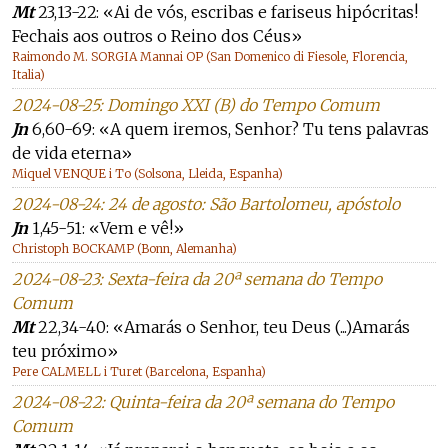
Mt
23,13-22: «Ai de vós, escribas e fariseus hipócritas!
Fechais aos outros o Reino dos Céus»
Raimondo M. SORGIA Mannai OP (San Domenico di Fiesole, Florencia,
Italia)
2024-08-25: Domingo XXI (B) do Tempo Comum
Jn
6,60-69: «A quem iremos, Senhor? Tu tens palavras
de vida eterna»
Miquel VENQUE i To (Solsona, Lleida, Espanha)
2024-08-24: 24 de agosto: São Bartolomeu, apóstolo
Jn
1,45-51: «Vem e vê!»
Christoph BOCKAMP (Bonn, Alemanha)
2024-08-23: Sexta-feira da 20ª semana do Tempo
Comum
Mt
22,34-40: «Amarás o Senhor, teu Deus (...)Amarás
teu próximo»
Pere CALMELL i Turet (Barcelona, Espanha)
2024-08-22: Quinta-feira da 20ª semana do Tempo
Comum