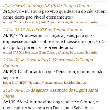
2024-08-18: Domingo XX (B) do Tempo Comum
Jn
6,51-58: «Eu sou o pão vivo que desceu do céu. Quem
come deste pão viverá eternamente»
Antoni CAROL i Hostench (Sant Cugat del Vallès, Barcelona, Espanha)
2024-08-17: Sábado XIX do Tempo Comum
Mt
19,13-15: «Levaram crianças a Jesus, para que
impusesse as mãos sobre elas e fizesse uma oração. Os
discípulos, porém, as repreenderam»
Antoni CAROL i Hostench (Sant Cugat del Vallès, Barcelona, Espanha)
2024-08-16: Sexta-feira da 19ª semana do Tempo
Comum
Mt
19,3-12: «Portanto, o que Deus uniu, o homem não
separe»
Roger J. LANDRY (Hyannis, Massachusetts, Estados Unidos)
2024-08-15: 15 de agosto: Assunção de Virgem santa
Maria
Lc
1,39-56: «A minha alma engrandece o Senhor, e
meu espírito se alegra em Deus, meu Salvador»