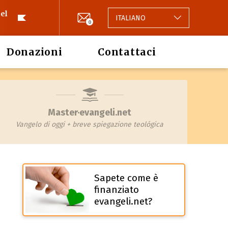
el
ITALIANO
0
Donazioni
Contattaci
Master·evangeli.net
Vangelo di oggi + breve spiegazione teológica
Sapete come è
finanziato
evangeli.net?