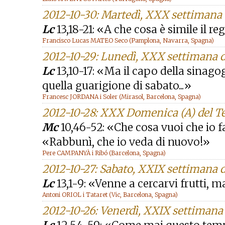
2012-10-30: Martedì, XXX settimana
Lc
13,18-21: «A che cosa è simile il r
Francisco Lucas MATEO Seco (Pamplona, Navarra, Spagna)
2012-10-29: Lunedì, XXX settimana 
Lc
13,10-17: «Ma il capo della sinag
quella guarigione di sabato...»
Francesc JORDANA i Soler (Mirasol, Barcelona, Spagna)
2012-10-28: XXX Domenica (A) del 
Mc
10,46-52: «Che cosa vuoi che io fac
«Rabbunì, che io veda di nuovo!»
Pere CAMPANYÀ i Ribó (Barcelona, Spagna)
2012-10-27: Sabato, XXIX settimana 
Lc
13,1-9: «Venne a cercarvi frutti, 
Antoni ORIOL i Tataret (Vic, Barcelona, Spagna)
2012-10-26: Venerdì, XXIX settimana