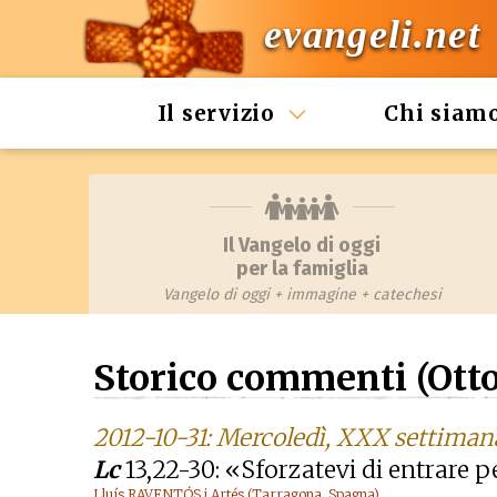
evangeli.net
Il servizio
Chi siam
Il Vangelo di oggi
per la famiglia
Vangelo di oggi + immagine + catechesi
Storico commenti (Otto
2012-10-31: Mercoledì, XXX settiman
Lc
13,22-30: «Sforzatevi di entrare pe
Lluís RAVENTÓS i Artés (Tarragona, Spagna)