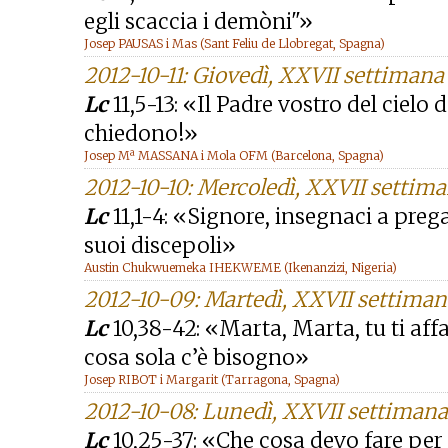
egli scaccia i demòni"»
Josep PAUSAS i Mas (Sant Feliu de Llobregat, Spagna)
2012-10-11: Giovedì, XXVII settiman
Lc
11,5-13: «Il Padre vostro del cielo 
chiedono!»
Josep Mª MASSANA i Mola OFM (Barcelona, Spagna)
2012-10-10: Mercoledì, XXVII settim
Lc
11,1-4: «Signore, insegnaci a pre
suoi discepoli»
Austin Chukwuemeka IHEKWEME (Ikenanzizi, Nigeria)
2012-10-09: Martedì, XXVII settima
Lc
10,38-42: «Marta, Marta, tu ti affa
cosa sola c’è bisogno»
Josep RIBOT i Margarit (Tarragona, Spagna)
2012-10-08: Lunedì, XXVII settiman
Lc
10,25-37: «Che cosa devo fare per 