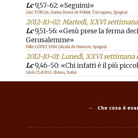
Lc
9,57-62: «Seguimi»
Lluc TORCAL (Santa Maria de Poblet, Tarragona, Spagna)
2012-10-02: Martedì, XXVI settiman
Lc
9,51-56: «Gesù prese la ferma dec
Gerusalemme»
Félix LÓPEZ SHM (Alcalá de Henares, Spagna)
2012-10-01: Lunedì, XXVI settimana
Lc
9,46-50: «Chi infatti è il più picco
Lluís CLAVELL (Roma, Italia)
Che cosa è eva