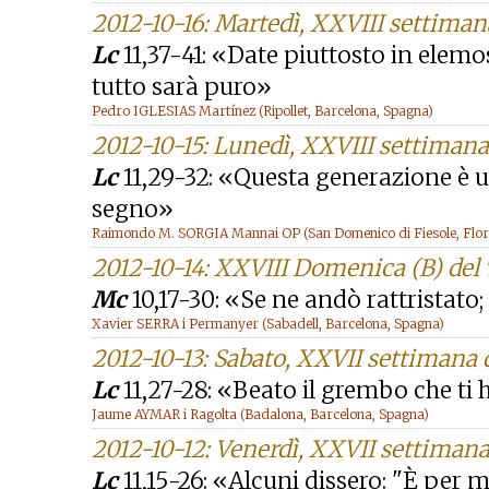
2012-10-16: Martedì, XXVIII settima
Lc
11,37-41: «Date piuttosto in elemos
tutto sarà puro»
Pedro IGLESIAS Martínez (Ripollet, Barcelona, Spagna)
2012-10-15: Lunedì, XXVIII settiman
Lc
11,29-32: «Questa generazione è 
segno»
Raimondo M. SORGIA Mannai OP (San Domenico di Fiesole, Floren
2012-10-14: XXVIII Domenica (B) de
Mc
10,17-30: «Se ne andò rattristato
Xavier SERRA i Permanyer (Sabadell, Barcelona, Spagna)
2012-10-13: Sabato, XXVII settimana
Lc
11,27-28: «Beato il grembo che ti h
Jaume AYMAR i Ragolta (Badalona, Barcelona, Spagna)
2012-10-12: Venerdì, XXVII settiman
Lc
11,15-26: «Alcuni dissero: "È per 