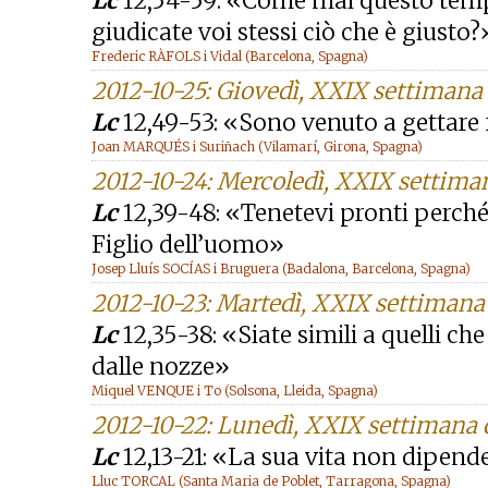
Lc
12,54-59: «Come mai questo temp
giudicate voi stessi ciò che è giusto?
Frederic RÀFOLS i Vidal (Barcelona, Spagna)
2012-10-25: Giovedì, XXIX settimana
Lc
12,49-53: «Sono venuto a gettare 
Joan MARQUÉS i Suriñach (Vilamarí, Girona, Spagna)
2012-10-24: Mercoledì, XXIX settima
Lc
12,39-48: «Tenetevi pronti perché
Figlio dell’uomo»
Josep Lluís SOCÍAS i Bruguera (Badalona, Barcelona, Spagna)
2012-10-23: Martedì, XXIX settimana
Lc
12,35-38: «Siate simili a quelli c
dalle nozze»
Miquel VENQUE i To (Solsona, Lleida, Spagna)
2012-10-22: Lunedì, XXIX settimana
Lc
12,13-21: «La sua vita non dipende
Lluc TORCAL (Santa Maria de Poblet, Tarragona, Spagna)