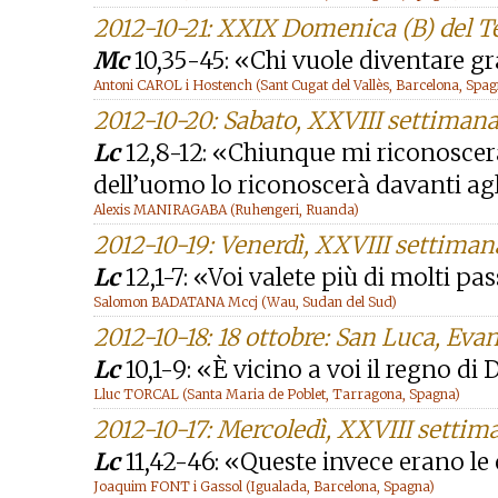
2012-10-21: XXIX Domenica (B) del 
Mc
10,35-45: «Chi vuole diventare gr
Antoni CAROL i Hostench (Sant Cugat del Vallès, Barcelona, Spag
2012-10-20: Sabato, XXVIII settiman
Lc
12,8-12: «Chiunque mi riconoscerà
dell’uomo lo riconoscerà davanti agl
Alexis MANIRAGABA (Ruhengeri, Ruanda)
2012-10-19: Venerdì, XXVIII settima
Lc
12,1-7: «Voi valete più di molti pa
Salomon BADATANA Mccj (Wau, Sudan del Sud)
2012-10-18: 18 ottobre: San Luca, Evan
Lc
10,1-9: «È vicino a voi il regno di 
Lluc TORCAL (Santa Maria de Poblet, Tarragona, Spagna)
2012-10-17: Mercoledì, XXVIII setti
Lc
11,42-46: «Queste invece erano le 
Joaquim FONT i Gassol (Igualada, Barcelona, Spagna)