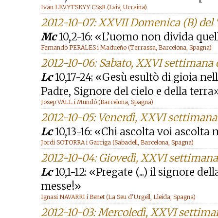
Ivan LEVYTSKYY CSsR (Lviv, Ucraina)
2012-10-07: XXVII Domenica (B) del
Mc
10,2-16: «L’uomo non divida que
Fernando PERALES i Madueño (Terrassa, Barcelona, Spagna)
2012-10-06: Sabato, XXVI settimana
Lc
10,17-24: «Gesù esultò di gioia nel
Padre, Signore del cielo e della terra
Josep VALL i Mundó (Barcelona, Spagna)
2012-10-05: Venerdì, XXVI settimana
Lc
10,13-16: «Chi ascolta voi ascolta
Jordi SOTORRA i Garriga (Sabadell, Barcelona, Spagna)
2012-10-04: Giovedì, XXVI settiman
Lc
10,1-12: «Pregate (...) il signore 
messe!»
Ignasi NAVARRI i Benet (La Seu d'Urgell, Lleida, Spagna)
2012-10-03: Mercoledì, XXVI settim