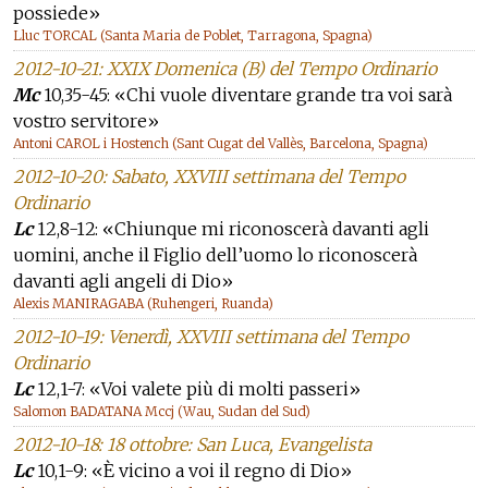
possiede»
Lluc TORCAL (Santa Maria de Poblet, Tarragona, Spagna)
2012-10-21: XXIX Domenica (B) del Tempo Ordinario
Mc
10,35-45: «Chi vuole diventare grande tra voi sarà
vostro servitore»
Antoni CAROL i Hostench (Sant Cugat del Vallès, Barcelona, Spagna)
2012-10-20: Sabato, XXVIII settimana del Tempo
Ordinario
Lc
12,8-12: «Chiunque mi riconoscerà davanti agli
uomini, anche il Figlio dell’uomo lo riconoscerà
davanti agli angeli di Dio»
Alexis MANIRAGABA (Ruhengeri, Ruanda)
2012-10-19: Venerdì, XXVIII settimana del Tempo
Ordinario
Lc
12,1-7: «Voi valete più di molti passeri»
Salomon BADATANA Mccj (Wau, Sudan del Sud)
2012-10-18: 18 ottobre: San Luca, Evangelista
Lc
10,1-9: «È vicino a voi il regno di Dio»