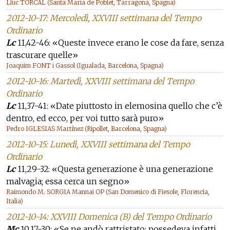
Lluc TORCAL (Santa Maria de Poblet, Tarragona, Spagna)
2012-10-17: Mercoledì, XXVIII settimana del Tempo
Ordinario
Lc
11,42-46: «Queste invece erano le cose da fare, senza
trascurare quelle»
Joaquim FONT i Gassol (Igualada, Barcelona, Spagna)
2012-10-16: Martedì, XXVIII settimana del Tempo
Ordinario
Lc
11,37-41: «Date piuttosto in elemosina quello che c’è
dentro, ed ecco, per voi tutto sarà puro»
Pedro IGLESIAS Martínez (Ripollet, Barcelona, Spagna)
2012-10-15: Lunedì, XXVIII settimana del Tempo
Ordinario
Lc
11,29-32: «Questa generazione è una generazione
malvagia; essa cerca un segno»
Raimondo M. SORGIA Mannai OP (San Domenico di Fiesole, Florencia,
Italia)
2012-10-14: XXVIII Domenica (B) del Tempo Ordinario
Mc
10,17-30: «Se ne andò rattristato; possedeva infatti