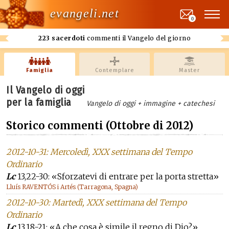
evangeli.net
0
223 sacerdoti
commenti il Vangelo del giorno
Famiglia
Contemplare
Master
Il Vangelo di oggi
per la famiglia
Vangelo di oggi + immagine + catechesi
Storico commenti (Ottobre di 2012)
2012-10-31: Mercoledì, XXX settimana del Tempo
Ordinario
Lc
13,22-30: «Sforzatevi di entrare per la porta stretta»
Lluís RAVENTÓS i Artés (Tarragona, Spagna)
2012-10-30: Martedì, XXX settimana del Tempo
Ordinario
Lc
13,18-21: «A che cosa è simile il regno di Dio?»