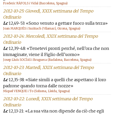
Frederic RÀFOLS i Vidal (Barcelona, Spagna)
2012-10-25: Giovedì, XXIX settimana del Tempo
Ordinario
Lc
12,49-53: «Sono venuto a gettare fuoco sulla terra»
Joan MARQUÉS i Suriñach (Vilamarí, Girona, Spagna)
2012-10-24: Mercoledì, XXIX settimana del Tempo
Ordinario
Lc
12,39-48: «Tenetevi pronti perché, nell’ora che non
immaginate, viene il Figlio dell’uomo»
Josep Lluís SOCÍAS i Bruguera (Badalona, Barcelona, Spagna)
2012-10-23: Martedì, XXIX settimana del Tempo
Ordinario
Lc
12,35-38: «Siate simili a quelli che aspettano il loro
padrone quando torna dalle nozze»
Miquel VENQUE i To (Solsona, Lleida, Spagna)
2012-10-22: Lunedì, XXIX settimana del Tempo
Ordinario
Lc
12,13-21: «La sua vita non dipende da ciò che egli