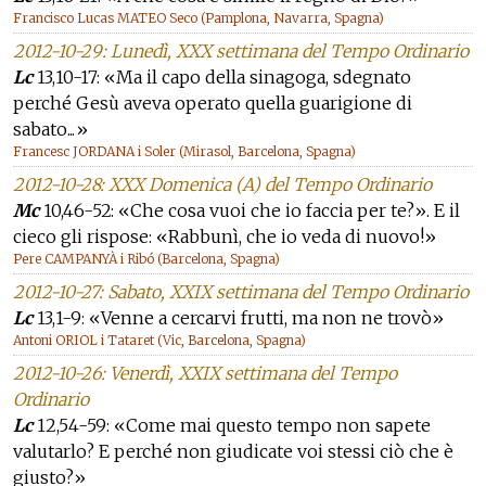
Francisco Lucas MATEO Seco (Pamplona, Navarra, Spagna)
2012-10-29: Lunedì, XXX settimana del Tempo Ordinario
Lc
13,10-17: «Ma il capo della sinagoga, sdegnato
perché Gesù aveva operato quella guarigione di
sabato...»
Francesc JORDANA i Soler (Mirasol, Barcelona, Spagna)
2012-10-28: XXX Domenica (A) del Tempo Ordinario
Mc
10,46-52: «Che cosa vuoi che io faccia per te?». E il
cieco gli rispose: «Rabbunì, che io veda di nuovo!»
Pere CAMPANYÀ i Ribó (Barcelona, Spagna)
2012-10-27: Sabato, XXIX settimana del Tempo Ordinario
Lc
13,1-9: «Venne a cercarvi frutti, ma non ne trovò»
Antoni ORIOL i Tataret (Vic, Barcelona, Spagna)
2012-10-26: Venerdì, XXIX settimana del Tempo
Ordinario
Lc
12,54-59: «Come mai questo tempo non sapete
valutarlo? E perché non giudicate voi stessi ciò che è
giusto?»