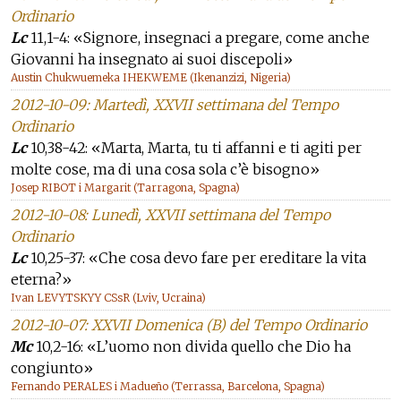
Ordinario
Lc
11,1-4: «Signore, insegnaci a pregare, come anche
Giovanni ha insegnato ai suoi discepoli»
Austin Chukwuemeka IHEKWEME (Ikenanzizi, Nigeria)
2012-10-09: Martedì, XXVII settimana del Tempo
Ordinario
Lc
10,38-42: «Marta, Marta, tu ti affanni e ti agiti per
molte cose, ma di una cosa sola c’è bisogno»
Josep RIBOT i Margarit (Tarragona, Spagna)
2012-10-08: Lunedì, XXVII settimana del Tempo
Ordinario
Lc
10,25-37: «Che cosa devo fare per ereditare la vita
eterna?»
Ivan LEVYTSKYY CSsR (Lviv, Ucraina)
2012-10-07: XXVII Domenica (B) del Tempo Ordinario
Mc
10,2-16: «L’uomo non divida quello che Dio ha
congiunto»
Fernando PERALES i Madueño (Terrassa, Barcelona, Spagna)