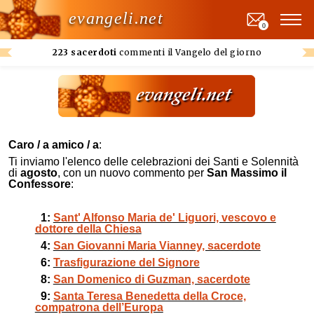
evangeli.net
0
223 sacerdoti
commenti il Vangelo del giorno
Caro / a amico / a
:
Ti inviamo l'elenco delle celebrazioni dei Santi e Solennità
di
agosto
,
con un nuovo commento per
San Massimo il
Confessore
:
1:
Sant' Alfonso Maria de' Liguori, vescovo e
dottore della Chiesa
4:
San Giovanni Maria Vianney, sacerdote
6:
Trasfigurazione del Signore
8:
San Domenico di Guzman, sacerdote
9:
Santa Teresa Benedetta della Croce,
compatrona dell’Europa