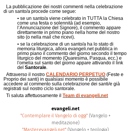
La pubblicazione dei nostri commenti nella celebrazione
di un santo/a procede come segue:
• se un santo/a viene celebrato in TUTTA la Chiesa
come una festa o solennità (ad esempio,
l’Annunciazione del Signore), il commento appare
direttamente in primo piano nella home del nostro
sito (o nella mail che ricevi).
• se la celebrazione di un santo/a ha lo stato di
memoria liturgica, allora evangeli.net pubblica in
primo piano il commento del giorno secondo il tempo
liturgico del momento (Quaresima, Pasqua, ecc.) e
l'omelia sul santo del giorno appare attivando il link
del
Santorale
.
Attraverso il nostro
CALENDARIO PERPETUO
(Feste e
Proprio dei santi) in qualsiasi momento è possibile
accedere al commento sulla celebrazione dei santi/e già
registrati sul nostro ciclo santorale.
Ti saluta affettuosamente il
Team di evangeli.net
evangeli.net
"Contemplare il Vangelo di oggi"
(Vangelo +
meditazione)
"Master·evangeli.net"
(Vangelo + teologia)