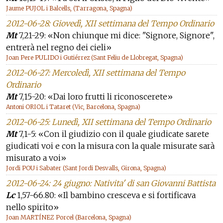
Jaume PUJOL i Balcells, (Tarragona, Spagna)
2012-06-28: Giovedì, XII settimana del Tempo Ordinario
Mt
7,21-29: «Non chiunque mi dice: "Signore, Signore",
entrerà nel regno dei cieli»
Joan Pere PULIDO i Gutiérrez (Sant Feliu de Llobregat, Spagna)
2012-06-27: Mercoledì, XII settimana del Tempo
Ordinario
Mt
7,15-20: «Dai loro frutti li riconoscerete»
Antoni ORIOL i Tataret (Vic, Barcelona, Spagna)
2012-06-25: Lunedì, XII settimana del Tempo Ordinario
Mt
7,1-5: «Con il giudizio con il quale giudicate sarete
giudicati voi e con la misura con la quale misurate sarà
misurato a voi»
Jordi POU i Sabater (Sant Jordi Desvalls, Girona, Spagna)
2012-06-24: 24 giugno: Nativita' di san Giovanni Battista
Lc
1,57-66.80: «Il bambino cresceva e si fortificava
nello spirito»
Joan MARTÍNEZ Porcel (Barcelona, Spagna)