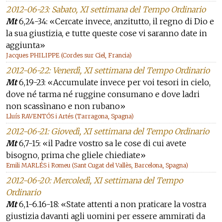
2012-06-23: Sabato, XI settimana del Tempo Ordinario
Mt
6,24-34: «Cercate invece, anzitutto, il regno di Dio e
la sua giustizia, e tutte queste cose vi saranno date in
aggiunta»
Jacques PHILIPPE (Cordes sur Ciel, Francia)
2012-06-22: Venerdì, XI settimana del Tempo Ordinario
Mt
6,19-23: «Accumulate invece per voi tesori in cielo,
dove né tarma né ruggine consumano e dove ladri
non scassìnano e non rubano»
Lluís RAVENTÓS i Artés (Tarragona, Spagna)
2012-06-21: Giovedì, XI settimana del Tempo Ordinario
Mt
6,7-15: «il Padre vostro sa le cose di cui avete
bisogno, prima che gliele chiediate»
Emili MARLÉS i Romeu (Sant Cugat del Vallès, Barcelona, Spagna)
2012-06-20: Mercoledì, XI settimana del Tempo
Ordinario
Mt
6,1-6.16-18: «State attenti a non praticare la vostra
giustizia davanti agli uomini per essere ammirati da