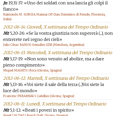
Jn
19,31-37: «Uno dei soldati con una lancia gli colpì il
fianco»
Raimondo M. SORGIA Mannai OP (San Domenico di Fiesole, Florencia,
Italia)
2012-06-14: Giovedì, X settimana del Tempo Ordinario
Mt
5,20-26: «Se la vostra giustizia non supererà (...), non
entrerete nel regno dei cieli»
Julio César RAMOS González SDB (Mendoza, Argentina)
2012-06-13: Mercoledì, X settimana del Tempo Ordinario
Mt
5,17-19: «Non sono venuto ad abolire, ma a dare
pieno compimento»
Miquel MASATS i Roca (Girona, Spagna)
2012-06-12: Martedì, X settimana del Tempo Ordinario
Mt
5,13-16: «Voi siete il sale della terra (...)Voi siete la
luce del mondo»
Francesc PERARNAU i Cañellas (Girona, Spagna)
2012-06-11: Lunedì, X settimana del Tempo Ordinario
Mt
5,1-12: «Beati i poveri in spirito»
Àngel CALDAS i Bosch (Salt, Girona, Spagna)