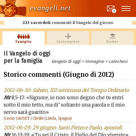
evangeli.net
0
223 sacerdoti
commenti il Vangelo del giorno
Famiglia
Contemplare
Master
Il Vangelo di oggi
per la famiglia
Vangelo di oggi + immagine + catechesi
Storico commenti (Giugno di 2012)
2012-06-30: Sabato, XII settimana del Tempo Ordinario
Mt
8,5-17: «Signore, io non sono degno che tu entri
sotto il mio tetto, ma di’ soltanto una parola e il mio
servo sarà guarito»
Xavier JAUSET i Clivillé (Lleida, Spagna)
2012-06-29: 29 giugno: Santi Pietro e Paolo, apostoli
Mt
16,13-19: «Tu sei il Cristo, il Figlio del Dio vivente»