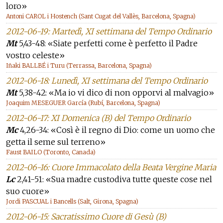
loro»
Antoni CAROL i Hostench (Sant Cugat del Vallès, Barcelona, Spagna)
2012-06-19: Martedì, XI settimana del Tempo Ordinario
Mt
5,43-48: «Siate perfetti come è perfetto il Padre
vostro celeste»
Iñaki BALLBÉ i Turu (Terrassa, Barcelona, Spagna)
2012-06-18: Lunedì, XI settimana del Tempo Ordinario
Mt
5,38-42: «Ma io vi dico di non opporvi al malvagio»
Joaquim MESEGUER García (Rubí, Barcelona, Spagna)
2012-06-17: XI Domenica (B) del Tempo Ordinario
Mc
4,26-34: «Così è il regno di Dio: come un uomo che
getta il seme sul terreno»
Faust BAILO (Toronto, Canada)
2012-06-16: Cuore Immacolato della Beata Vergine Maria
Lc
2,41-51: «Sua madre custodiva tutte queste cose nel
suo cuore»
Jordi PASCUAL i Bancells (Salt, Girona, Spagna)
2012-06-15: Sacratissimo Cuore di Gesù (B)