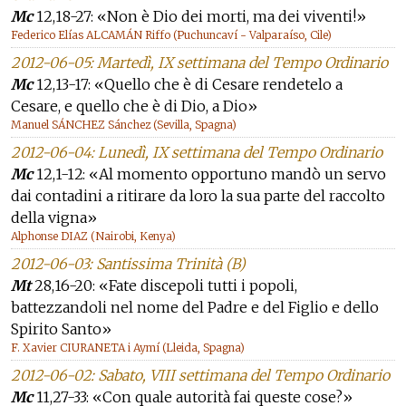
Mc
12,18-27: «Non è Dio dei morti, ma dei viventi!»
Federico Elías ALCAMÁN Riffo (Puchuncaví - Valparaíso, Cile)
2012-06-05: Martedì, IX settimana del Tempo Ordinario
Mc
12,13-17: «Quello che è di Cesare rendetelo a
Cesare, e quello che è di Dio, a Dio»
Manuel SÁNCHEZ Sánchez (Sevilla, Spagna)
2012-06-04: Lunedì, IX settimana del Tempo Ordinario
Mc
12,1-12: «Al momento opportuno mandò un servo
dai contadini a ritirare da loro la sua parte del raccolto
della vigna»
Alphonse DIAZ (Nairobi, Kenya)
2012-06-03: Santissima Trinità (B)
Mt
28,16-20: «Fate discepoli tutti i popoli,
battezzandoli nel nome del Padre e del Figlio e dello
Spirito Santo»
F. Xavier CIURANETA i Aymí (Lleida, Spagna)
2012-06-02: Sabato, VIII settimana del Tempo Ordinario
Mc
11,27-33: «Con quale autorità fai queste cose?»