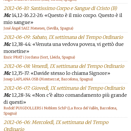
2012-06-10: Santissimo Corpo e Sangue di Cristo (B)
Mc
14,12-16.22-26: «Questo è il mio corpo. Questo è il
mio sangue»
José Ángel SAIZ Meneses, (Sevilla, Spagna)
2012-06-09: Sabato, IX settimana del Tempo Ordinario
Mc
12,38-44: «Venuta una vedova povera, vi gettò due
monetine»
Enric PRAT i Jordana (Sort, Lleida, Spagna)
2012-06-08: Venerdì, IX settimana del Tempo Ordinario
Mc
12,35-37: «Davide stesso lo chiama Signore»
Josep LAPLANA OSB (Montserrat, Barcelona, Spagna)
2012-06-07: Giovedì, IX settimana del Tempo Ordinario
Mc
12,28-34: «Non c’è altro comandamento più grande
di questi»
Rodolf PUIGDOLLERS i Noblom SchP (La Roca del Vallès, Barcelona,
Spagna)
2012-06-06: Mercoledì, IX settimana del Tempo
Ordinario