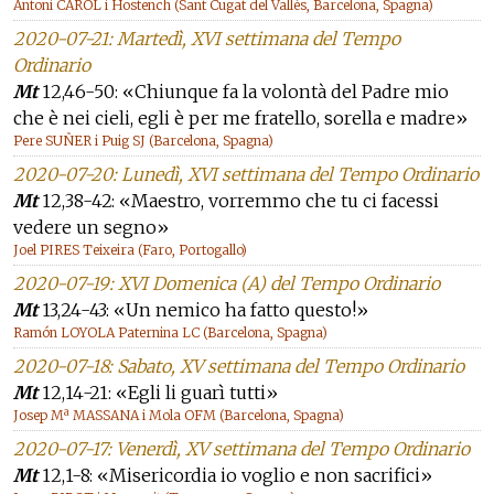
Antoni CAROL i Hostench (Sant Cugat del Vallès, Barcelona, Spagna)
2020-07-21: Martedì, XVI settimana del Tempo
Ordinario
Mt
12,46-50: «Chiunque fa la volontà del Padre mio
che è nei cieli, egli è per me fratello, sorella e madre»
Pere SUÑER i Puig SJ (Barcelona, Spagna)
2020-07-20: Lunedì, XVI settimana del Tempo Ordinario
Mt
12,38-42: «Maestro, vorremmo che tu ci facessi
vedere un segno»
Joel PIRES Teixeira (Faro, Portogallo)
2020-07-19: XVI Domenica (A) del Tempo Ordinario
Mt
13,24-43: «Un nemico ha fatto questo!»
Ramón LOYOLA Paternina LC (Barcelona, Spagna)
2020-07-18: Sabato, XV settimana del Tempo Ordinario
Mt
12,14-21: «Egli li guarì tutti»
Josep Mª MASSANA i Mola OFM (Barcelona, Spagna)
2020-07-17: Venerdì, XV settimana del Tempo Ordinario
Mt
12,1-8: «Misericordia io voglio e non sacrifici»