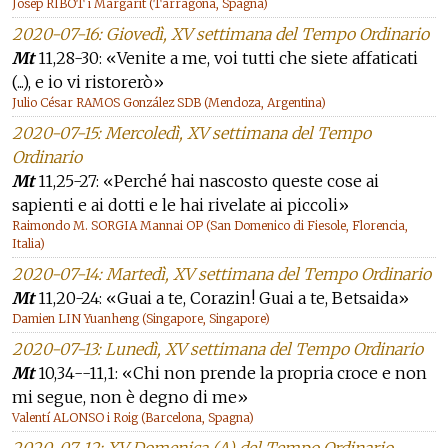
Josep RIBOT i Margarit (Tarragona, Spagna)
2020-07-16: Giovedì, XV settimana del Tempo Ordinario
Mt
11,28-30: «Venite a me, voi tutti che siete affaticati
(...), e io vi ristorerò»
Julio César RAMOS González SDB (Mendoza, Argentina)
2020-07-15: Mercoledì, XV settimana del Tempo
Ordinario
Mt
11,25-27: «Perché hai nascosto queste cose ai
sapienti e ai dotti e le hai rivelate ai piccoli»
Raimondo M. SORGIA Mannai OP (San Domenico di Fiesole, Florencia,
Italia)
2020-07-14: Martedì, XV settimana del Tempo Ordinario
Mt
11,20-24: «Guai a te, Corazin! Guai a te, Betsaida»
Damien LIN Yuanheng (Singapore, Singapore)
2020-07-13: Lunedì, XV settimana del Tempo Ordinario
Mt
10,34--11,1: «Chi non prende la propria croce e non
mi segue, non è degno di me»
Valentí ALONSO i Roig (Barcelona, Spagna)