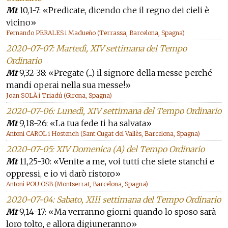
Mt
10,1-7: «Predicate, dicendo che il regno dei cieli è
vicino»
Fernando PERALES i Madueño (Terrassa, Barcelona, Spagna)
2020-07-07: Martedì, XIV settimana del Tempo
Ordinario
Mt
9,32-38: «Pregate (...) il signore della messe perché
mandi operai nella sua messe!»
Joan SOLÀ i Triadú (Girona, Spagna)
2020-07-06: Lunedì, XIV settimana del Tempo Ordinario
Mt
9,18-26: «La tua fede ti ha salvata»
Antoni CAROL i Hostench (Sant Cugat del Vallès, Barcelona, Spagna)
2020-07-05: XIV Domenica (A) del Tempo Ordinario
Mt
11,25-30: «Venite a me, voi tutti che siete stanchi e
oppressi, e io vi darò ristoro»
Antoni POU OSB (Montserrat, Barcelona, Spagna)
2020-07-04: Sabato, XIII settimana del Tempo Ordinario
Mt
9,14-17: «Ma verranno giorni quando lo sposo sarà
loro tolto, e allora digiuneranno»