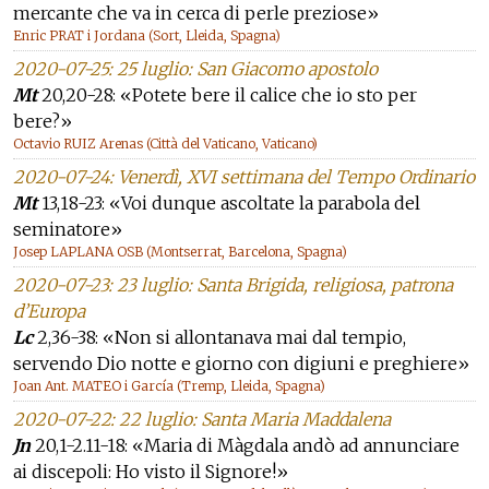
mercante che va in cerca di perle preziose»
Enric PRAT i Jordana (Sort, Lleida, Spagna)
2020-07-25: 25 luglio: San Giacomo apostolo
Mt
20,20-28: «Potete bere il calice che io sto per
bere?»
Octavio RUIZ Arenas (Città del Vaticano, Vaticano)
2020-07-24: Venerdì, XVI settimana del Tempo Ordinario
Mt
13,18-23: «Voi dunque ascoltate la parabola del
seminatore»
Josep LAPLANA OSB (Montserrat, Barcelona, Spagna)
2020-07-23: 23 luglio: Santa Brigida, religiosa, patrona
d’Europa
Lc
2,36-38: «Non si allontanava mai dal tempio,
servendo Dio notte e giorno con digiuni e preghiere»
Joan Ant. MATEO i García (Tremp, Lleida, Spagna)
2020-07-22: 22 luglio: Santa Maria Maddalena
Jn
20,1-2.11-18: «Maria di Màgdala andò ad annunciare
ai discepoli: Ho visto il Signore!»