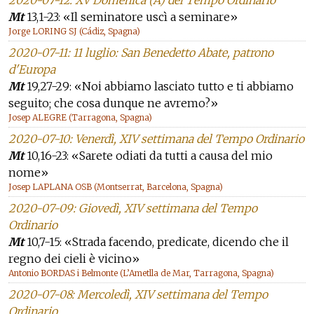
2020-07-12: XV Domenica (A) del Tempo Ordinario
Mt
13,1-23: «Il seminatore uscì a seminare»
Jorge LORING SJ (Cádiz, Spagna)
2020-07-11: 11 luglio: San Benedetto Abate, patrono
d'Europa
Mt
19,27-29: «Noi abbiamo lasciato tutto e ti abbiamo
seguito; che cosa dunque ne avremo?»
Josep ALEGRE (Tarragona, Spagna)
2020-07-10: Venerdì, XIV settimana del Tempo Ordinario
Mt
10,16-23: «Sarete odiati da tutti a causa del mio
nome»
Josep LAPLANA OSB (Montserrat, Barcelona, Spagna)
2020-07-09: Giovedì, XIV settimana del Tempo
Ordinario
Mt
10,7-15: «Strada facendo, predicate, dicendo che il
regno dei cieli è vicino»
Antonio BORDAS i Belmonte (L’Ametlla de Mar, Tarragona, Spagna)
2020-07-08: Mercoledì, XIV settimana del Tempo
Ordinario