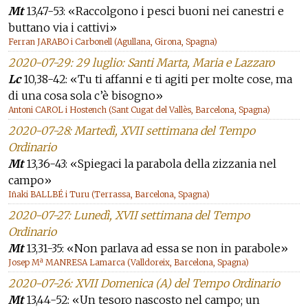
Mt
13,47-53: «Raccolgono i pesci buoni nei canestri e
buttano via i cattivi»
Ferran JARABO i Carbonell (Agullana, Girona, Spagna)
2020-07-29: 29 luglio: Santi Marta, Maria e Lazzaro
Lc
10,38-42: «Tu ti affanni e ti agiti per molte cose, ma
di una cosa sola c’è bisogno»
Antoni CAROL i Hostench (Sant Cugat del Vallès, Barcelona, Spagna)
2020-07-28: Martedì, XVII settimana del Tempo
Ordinario
Mt
13,36-43: «Spiegaci la parabola della zizzania nel
campo»
Iñaki BALLBÉ i Turu (Terrassa, Barcelona, Spagna)
2020-07-27: Lunedì, XVII settimana del Tempo
Ordinario
Mt
13,31-35: «Non parlava ad essa se non in parabole»
Josep Mª MANRESA Lamarca (Valldoreix, Barcelona, Spagna)
2020-07-26: XVII Domenica (A) del Tempo Ordinario
Mt
13,44-52: «Un tesoro nascosto nel campo; un