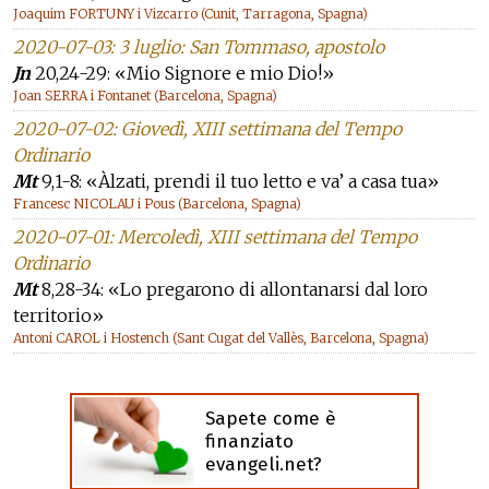
Joaquim FORTUNY i Vizcarro (Cunit, Tarragona, Spagna)
2020-07-03: 3 luglio: San Tommaso, apostolo
Jn
20,24-29: «Mio Signore e mio Dio!»
Joan SERRA i Fontanet (Barcelona, Spagna)
2020-07-02: Giovedì, XIII settimana del Tempo
Ordinario
Mt
9,1-8: «Àlzati, prendi il tuo letto e va’ a casa tua»
Francesc NICOLAU i Pous (Barcelona, Spagna)
2020-07-01: Mercoledì, XIII settimana del Tempo
Ordinario
Mt
8,28-34: «Lo pregarono di allontanarsi dal loro
territorio»
Antoni CAROL i Hostench (Sant Cugat del Vallès, Barcelona, Spagna)
Sapete come è
finanziato
evangeli.net?