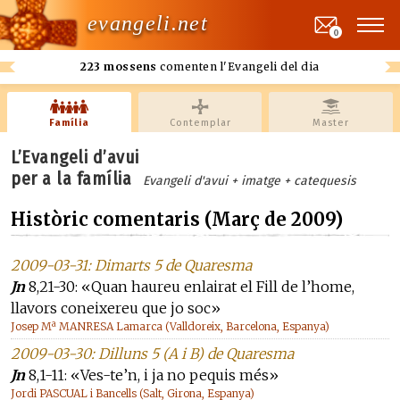
evangeli.net
0
223 mossens
comenten l'Evangeli del dia
Família
Contemplar
Master
L’Evangeli d’avui
per a la família
Evangeli d'avui + imatge + catequesis
Històric comentaris (Març de 2009)
2009-03-31: Dimarts 5 de Quaresma
Jn
8,21-30: «Quan haureu enlairat el Fill de l’home,
llavors coneixereu que jo soc»
Josep Mª MANRESA Lamarca (Valldoreix, Barcelona, Espanya)
2009-03-30: Dilluns 5 (A i B) de Quaresma
Jn
8,1-11: «Ves-te’n, i ja no pequis més»
Jordi PASCUAL i Bancells (Salt, Girona, Espanya)