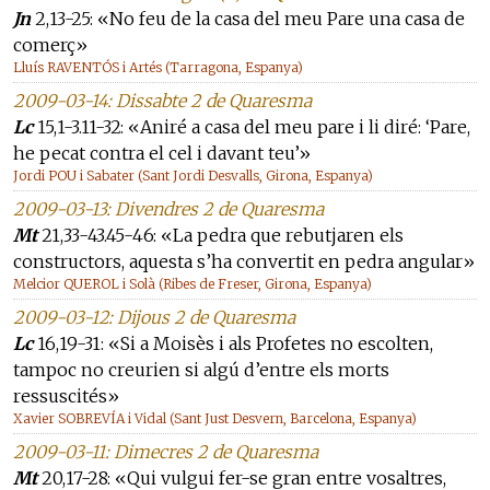
Jn
2,13-25: «No feu de la casa del meu Pare una casa de
comerç»
Lluís RAVENTÓS i Artés (Tarragona, Espanya)
2009-03-14: Dissabte 2 de Quaresma
Lc
15,1-3.11-32: «Aniré a casa del meu pare i li diré: ‘Pare,
he pecat contra el cel i davant teu’»
Jordi POU i Sabater (Sant Jordi Desvalls, Girona, Espanya)
2009-03-13: Divendres 2 de Quaresma
Mt
21,33-43.45-46: «La pedra que rebutjaren els
constructors, aquesta s’ha convertit en pedra angular»
Melcior QUEROL i Solà (Ribes de Freser, Girona, Espanya)
2009-03-12: Dijous 2 de Quaresma
Lc
16,19-31: «Si a Moisès i als Profetes no escolten,
tampoc no creurien si algú d’entre els morts
ressuscités»
Xavier SOBREVÍA i Vidal (Sant Just Desvern, Barcelona, Espanya)
2009-03-11: Dimecres 2 de Quaresma
Mt
20,17-28: «Qui vulgui fer-se gran entre vosaltres,