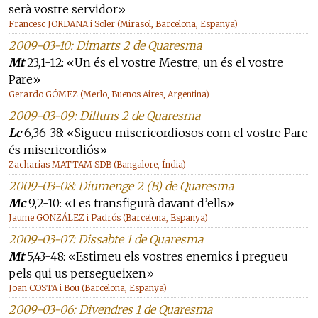
serà vostre servidor»
Francesc JORDANA i Soler (Mirasol, Barcelona, Espanya)
2009-03-10: Dimarts 2 de Quaresma
Mt
23,1-12: «Un és el vostre Mestre, un és el vostre
Pare»
Gerardo GÓMEZ (Merlo, Buenos Aires, Argentina)
2009-03-09: Dilluns 2 de Quaresma
Lc
6,36-38: «Sigueu misericordiosos com el vostre Pare
és misericordiós»
Zacharias MATTAM SDB (Bangalore, Índia)
2009-03-08: Diumenge 2 (B) de Quaresma
Mc
9,2-10: «I es transfigurà davant d’ells»
Jaume GONZÁLEZ i Padrós (Barcelona, Espanya)
2009-03-07: Dissabte 1 de Quaresma
Mt
5,43-48: «Estimeu els vostres enemics i pregueu
pels qui us persegueixen»
Joan COSTA i Bou (Barcelona, Espanya)
2009-03-06: Divendres 1 de Quaresma