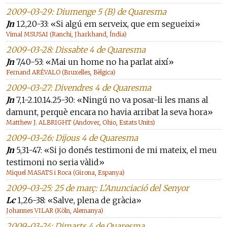
2009-03-29: Diumenge 5 (B) de Quaresma
Jn
12,20-33: «Si algú em serveix, que em segueixi»
Vimal MSUSAI (Ranchi, Jharkhand, Índia)
2009-03-28: Dissabte 4 de Quaresma
Jn
7,40-53: «Mai un home no ha parlat així»
Fernand ARÉVALO (Bruxelles, Bèlgica)
2009-03-27: Divendres 4 de Quaresma
Jn
7,1-2.10.14.25-30: «Ningú no va posar-li les mans al
damunt, perquè encara no havia arribat la seva hora»
Matthew J. ALBRIGHT (Andover, Ohio, Estats Units)
2009-03-26: Dijous 4 de Quaresma
Jn
5,31-47: «Si jo donés testimoni de mi mateix, el meu
testimoni no seria vàlid»
Miquel MASATS i Roca (Girona, Espanya)
2009-03-25: 25 de març: L'Anunciació del Senyor
Lc
1,26-38: «Salve, plena de gràcia»
Johannes VILAR (Köln, Alemanya)
2009-03-24: Dimarts 4 de Quaresma