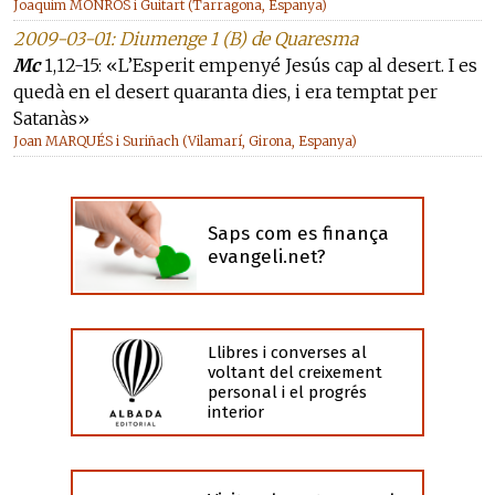
Joaquim MONRÓS i Guitart (Tarragona, Espanya)
2009-03-01: Diumenge 1 (B) de Quaresma
Mc
1,12-15: «L’Esperit empenyé Jesús cap al desert. I es
quedà en el desert quaranta dies, i era temptat per
Satanàs»
Joan MARQUÉS i Suriñach (Vilamarí, Girona, Espanya)
Saps com es finança
evangeli.net?
Llibres i converses al
voltant del creixement
personal i el progrés
interior