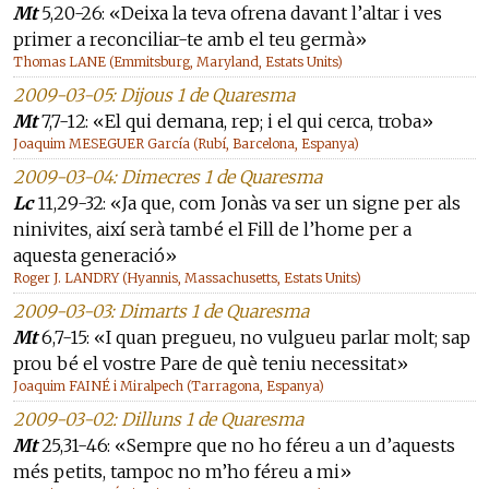
Mt
5,20-26: «Deixa la teva ofrena davant l’altar i ves
primer a reconciliar-te amb el teu germà»
Thomas LANE (Emmitsburg, Maryland, Estats Units)
2009-03-05: Dijous 1 de Quaresma
Mt
7,7-12: «El qui demana, rep; i el qui cerca, troba»
Joaquim MESEGUER García (Rubí, Barcelona, Espanya)
2009-03-04: Dimecres 1 de Quaresma
Lc
11,29-32: «Ja que, com Jonàs va ser un signe per als
ninivites, així serà també el Fill de l’home per a
aquesta generació»
Roger J. LANDRY (Hyannis, Massachusetts, Estats Units)
2009-03-03: Dimarts 1 de Quaresma
Mt
6,7-15: «I quan pregueu, no vulgueu parlar molt; sap
prou bé el vostre Pare de què teniu necessitat»
Joaquim FAINÉ i Miralpech (Tarragona, Espanya)
2009-03-02: Dilluns 1 de Quaresma
Mt
25,31-46: «Sempre que no ho féreu a un d’aquests
més petits, tampoc no m’ho féreu a mi»