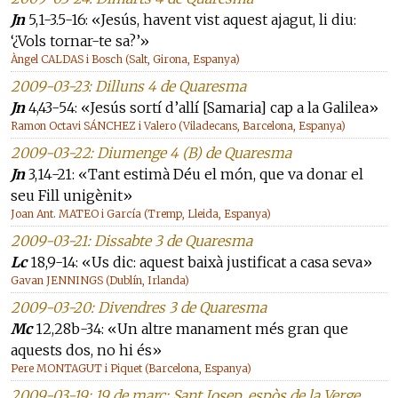
Jn
5,1-3.5-16: «Jesús, havent vist aquest ajagut, li diu:
‘¿Vols tornar-te sa?’»
Àngel CALDAS i Bosch (Salt, Girona, Espanya)
2009-03-23: Dilluns 4 de Quaresma
Jn
4,43-54: «Jesús sortí d’allí [Samaria] cap a la Galilea»
Ramon Octavi SÁNCHEZ i Valero (Viladecans, Barcelona, Espanya)
2009-03-22: Diumenge 4 (B) de Quaresma
Jn
3,14-21: «Tant estimà Déu el món, que va donar el
seu Fill unigènit»
Joan Ant. MATEO i García (Tremp, Lleida, Espanya)
2009-03-21: Dissabte 3 de Quaresma
Lc
18,9-14: «Us dic: aquest baixà justificat a casa seva»
Gavan JENNINGS (Dublín, Irlanda)
2009-03-20: Divendres 3 de Quaresma
Mc
12,28b-34: «Un altre manament més gran que
aquests dos, no hi és»
Pere MONTAGUT i Piquet (Barcelona, Espanya)
2009-03-19: 19 de març: Sant Josep, espòs de la Verge