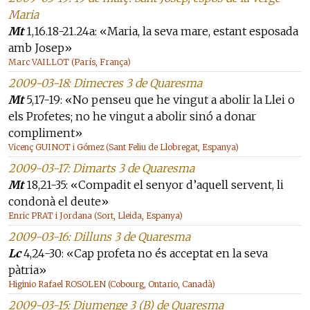
Maria
Mt
1,16.18-21.24a: «Maria, la seva mare, estant esposada
amb Josep»
Marc VAILLOT (París, França)
2009-03-18: Dimecres 3 de Quaresma
Mt
5,17-19: «No penseu que he vingut a abolir la Llei o
els Profetes; no he vingut a abolir sinó a donar
compliment»
Vicenç GUINOT i Gómez (Sant Feliu de Llobregat, Espanya)
2009-03-17: Dimarts 3 de Quaresma
Mt
18,21-35: «Compadit el senyor d’aquell servent, li
condonà el deute»
Enric PRAT i Jordana (Sort, Lleida, Espanya)
2009-03-16: Dilluns 3 de Quaresma
Lc
4,24-30: «Cap profeta no és acceptat en la seva
pàtria»
Higinio Rafael ROSOLEN (Cobourg, Ontario, Canadà)
2009-03-15: Diumenge 3 (B) de Quaresma