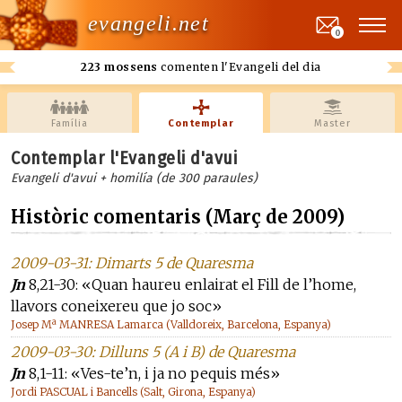
evangeli.net
0
223 mossens
comenten l'Evangeli del dia
Família
Contemplar
Master
Contemplar l'Evangeli d'avui
Evangeli d'avui + homilía (de 300 paraules)
Històric comentaris (Març de 2009)
2009-03-31: Dimarts 5 de Quaresma
Jn
8,21-30: «Quan haureu enlairat el Fill de l’home,
llavors coneixereu que jo soc»
Josep Mª MANRESA Lamarca (Valldoreix, Barcelona, Espanya)
2009-03-30: Dilluns 5 (A i B) de Quaresma
Jn
8,1-11: «Ves-te’n, i ja no pequis més»
Jordi PASCUAL i Bancells (Salt, Girona, Espanya)