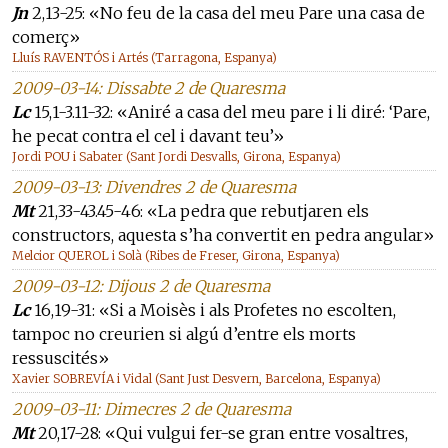
Jn
2,13-25: «No feu de la casa del meu Pare una casa de
comerç»
Lluís RAVENTÓS i Artés (Tarragona, Espanya)
2009-03-14: Dissabte 2 de Quaresma
Lc
15,1-3.11-32: «Aniré a casa del meu pare i li diré: ‘Pare,
he pecat contra el cel i davant teu’»
Jordi POU i Sabater (Sant Jordi Desvalls, Girona, Espanya)
2009-03-13: Divendres 2 de Quaresma
Mt
21,33-43.45-46: «La pedra que rebutjaren els
constructors, aquesta s’ha convertit en pedra angular»
Melcior QUEROL i Solà (Ribes de Freser, Girona, Espanya)
2009-03-12: Dijous 2 de Quaresma
Lc
16,19-31: «Si a Moisès i als Profetes no escolten,
tampoc no creurien si algú d’entre els morts
ressuscités»
Xavier SOBREVÍA i Vidal (Sant Just Desvern, Barcelona, Espanya)
2009-03-11: Dimecres 2 de Quaresma
Mt
20,17-28: «Qui vulgui fer-se gran entre vosaltres,