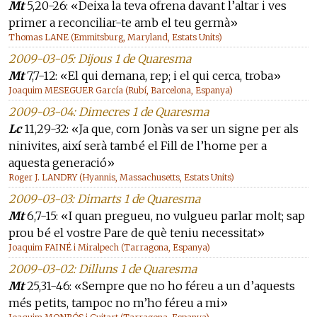
Mt
5,20-26: «Deixa la teva ofrena davant l’altar i ves
primer a reconciliar-te amb el teu germà»
Thomas LANE (Emmitsburg, Maryland, Estats Units)
2009-03-05: Dijous 1 de Quaresma
Mt
7,7-12: «El qui demana, rep; i el qui cerca, troba»
Joaquim MESEGUER García (Rubí, Barcelona, Espanya)
2009-03-04: Dimecres 1 de Quaresma
Lc
11,29-32: «Ja que, com Jonàs va ser un signe per als
ninivites, així serà també el Fill de l’home per a
aquesta generació»
Roger J. LANDRY (Hyannis, Massachusetts, Estats Units)
2009-03-03: Dimarts 1 de Quaresma
Mt
6,7-15: «I quan pregueu, no vulgueu parlar molt; sap
prou bé el vostre Pare de què teniu necessitat»
Joaquim FAINÉ i Miralpech (Tarragona, Espanya)
2009-03-02: Dilluns 1 de Quaresma
Mt
25,31-46: «Sempre que no ho féreu a un d’aquests
més petits, tampoc no m’ho féreu a mi»