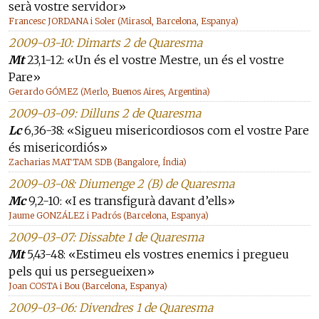
serà vostre servidor»
Francesc JORDANA i Soler (Mirasol, Barcelona, Espanya)
2009-03-10: Dimarts 2 de Quaresma
Mt
23,1-12: «Un és el vostre Mestre, un és el vostre
Pare»
Gerardo GÓMEZ (Merlo, Buenos Aires, Argentina)
2009-03-09: Dilluns 2 de Quaresma
Lc
6,36-38: «Sigueu misericordiosos com el vostre Pare
és misericordiós»
Zacharias MATTAM SDB (Bangalore, Índia)
2009-03-08: Diumenge 2 (B) de Quaresma
Mc
9,2-10: «I es transfigurà davant d’ells»
Jaume GONZÁLEZ i Padrós (Barcelona, Espanya)
2009-03-07: Dissabte 1 de Quaresma
Mt
5,43-48: «Estimeu els vostres enemics i pregueu
pels qui us persegueixen»
Joan COSTA i Bou (Barcelona, Espanya)
2009-03-06: Divendres 1 de Quaresma