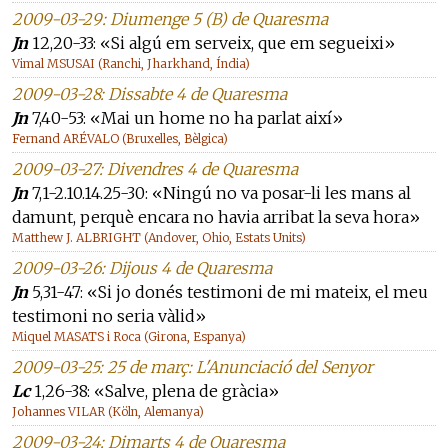
2009-03-29: Diumenge 5 (B) de Quaresma
Jn
12,20-33: «Si algú em serveix, que em segueixi»
Vimal MSUSAI (Ranchi, Jharkhand, Índia)
2009-03-28: Dissabte 4 de Quaresma
Jn
7,40-53: «Mai un home no ha parlat així»
Fernand ARÉVALO (Bruxelles, Bèlgica)
2009-03-27: Divendres 4 de Quaresma
Jn
7,1-2.10.14.25-30: «Ningú no va posar-li les mans al
damunt, perquè encara no havia arribat la seva hora»
Matthew J. ALBRIGHT (Andover, Ohio, Estats Units)
2009-03-26: Dijous 4 de Quaresma
Jn
5,31-47: «Si jo donés testimoni de mi mateix, el meu
testimoni no seria vàlid»
Miquel MASATS i Roca (Girona, Espanya)
2009-03-25: 25 de març: L'Anunciació del Senyor
Lc
1,26-38: «Salve, plena de gràcia»
Johannes VILAR (Köln, Alemanya)
2009-03-24: Dimarts 4 de Quaresma