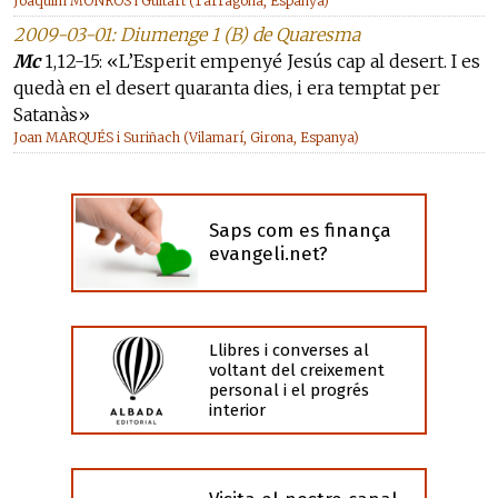
Joaquim MONRÓS i Guitart (Tarragona, Espanya)
2009-03-01: Diumenge 1 (B) de Quaresma
Mc
1,12-15: «L’Esperit empenyé Jesús cap al desert. I es
quedà en el desert quaranta dies, i era temptat per
Satanàs»
Joan MARQUÉS i Suriñach (Vilamarí, Girona, Espanya)
Saps com es finança
evangeli.net?
Llibres i converses al
voltant del creixement
personal i el progrés
interior