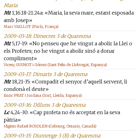
Maria
Mt
1,16.18-21.24a: «Maria, la seva mare, estant esposada
amb Josep»
Marc VAILLOT (París, França)
2009-03-18: Dimecres 3 de Quaresma
Mt
5,17-19: «No penseu que he vingut a abolir la Llei o
els Profetes; no he vingut a abolir sinó a donar
compliment»
Vicenç GUINOT i Gómez (Sant Feliu de Llobregat, Espanya)
2009-03-17: Dimarts 3 de Quaresma
Mt
18,21-35: «Compadit el senyor d’aquell servent, li
condonà el deute»
Enric PRAT i Jordana (Sort, Lleida, Espanya)
2009-03-16: Dilluns 3 de Quaresma
Lc
4,24-30: «Cap profeta no és acceptat en la seva
pàtria»
Higinio Rafael ROSOLEN (Cobourg, Ontario, Canadà)
2009-03-15: Diumenge 3 (B) de Quaresma