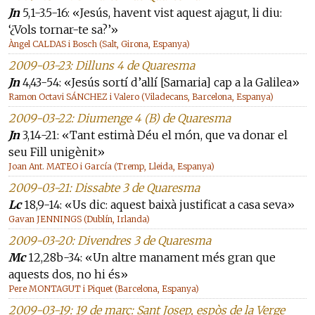
Jn
5,1-3.5-16: «Jesús, havent vist aquest ajagut, li diu:
‘¿Vols tornar-te sa?’»
Àngel CALDAS i Bosch (Salt, Girona, Espanya)
2009-03-23: Dilluns 4 de Quaresma
Jn
4,43-54: «Jesús sortí d’allí [Samaria] cap a la Galilea»
Ramon Octavi SÁNCHEZ i Valero (Viladecans, Barcelona, Espanya)
2009-03-22: Diumenge 4 (B) de Quaresma
Jn
3,14-21: «Tant estimà Déu el món, que va donar el
seu Fill unigènit»
Joan Ant. MATEO i García (Tremp, Lleida, Espanya)
2009-03-21: Dissabte 3 de Quaresma
Lc
18,9-14: «Us dic: aquest baixà justificat a casa seva»
Gavan JENNINGS (Dublín, Irlanda)
2009-03-20: Divendres 3 de Quaresma
Mc
12,28b-34: «Un altre manament més gran que
aquests dos, no hi és»
Pere MONTAGUT i Piquet (Barcelona, Espanya)
2009-03-19: 19 de març: Sant Josep, espòs de la Verge