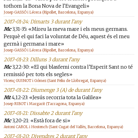
tothom la Bona Nova de l'Evangeli»
Josep GASSÓ i Lécera (Ripollet, Barcelona, Espanya)
2017-01-24: Dimarts 3 durant l'any
Mc
3,31-35: «Mireu la meva mare i els meus germans.
Perquè el qui faci la voluntat de Déu, aquest és el meu
germà i germana i mare»
Josep GASSÓ i Lécera (Ripollet, Barcelona, Espanya)
2017-01-23: Dilluns 3 durant l'any
Mc
3,22-30: «El qui blasfemi contra l’Esperit Sant no té
remissió per tots els segles»
Vicenç GUINOT i Gómez (Sant Feliu de Llobregat, Espanya)
2017-01-22: Diumenge 3 (A) de durant l'any
Mt
4,12-23: «Jesús recorria tota la Galilea»
Josep RIBOT i Margarit (Tarragona, Espanya)
2017-01-21: Dissabte 2 durant l'any
Mc
3,20-21: «Està fora de si»
Antoni CAROL i Hostench (Sant Cugat del Vallès, Barcelona, Espanya)
2017-01-20: Divendres 2 durant l'any