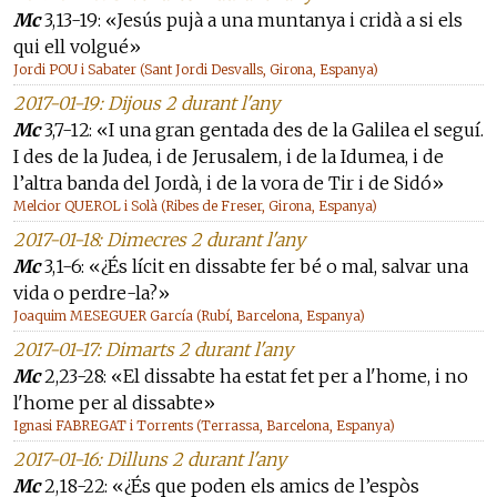
Mc
3,13-19: «Jesús pujà a una muntanya i cridà a si els
qui ell volgué»
Jordi POU i Sabater (Sant Jordi Desvalls, Girona, Espanya)
2017-01-19: Dijous 2 durant l'any
Mc
3,7-12: «I una gran gentada des de la Galilea el seguí.
I des de la Judea, i de Jerusalem, i de la Idumea, i de
l’altra banda del Jordà, i de la vora de Tir i de Sidó»
Melcior QUEROL i Solà (Ribes de Freser, Girona, Espanya)
2017-01-18: Dimecres 2 durant l'any
Mc
3,1-6: «¿És lícit en dissabte fer bé o mal, salvar una
vida o perdre-la?»
Joaquim MESEGUER García (Rubí, Barcelona, Espanya)
2017-01-17: Dimarts 2 durant l'any
Mc
2,23-28: «El dissabte ha estat fet per a l'home, i no
l'home per al dissabte»
Ignasi FABREGAT i Torrents (Terrassa, Barcelona, Espanya)
2017-01-16: Dilluns 2 durant l'any
Mc
2,18-22: «¿És que poden els amics de l’espòs