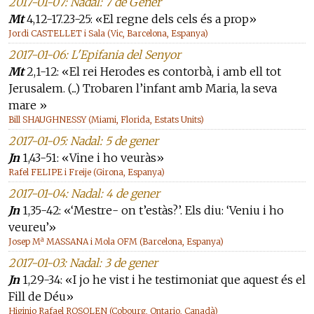
2017-01-07: Nadal: 7 de Gener
Mt
4,12-17.23-25: «El regne dels cels és a prop»
Jordi CASTELLET i Sala (Vic, Barcelona, Espanya)
2017-01-06: L'Epifania del Senyor
Mt
2,1-12: «El rei Herodes es contorbà, i amb ell tot
Jerusalem. (...) Trobaren l’infant amb Maria, la seva
mare »
Bill SHAUGHNESSY (Miami, Florida, Estats Units)
2017-01-05: Nadal: 5 de gener
Jn
1,43-51: «Vine i ho veuràs»
Rafel FELIPE i Freije (Girona, Espanya)
2017-01-04: Nadal: 4 de gener
Jn
1,35-42: «‘Mestre- on t’estàs?’. Els diu: ‘Veniu i ho
veureu’»
Josep Mª MASSANA i Mola OFM (Barcelona, Espanya)
2017-01-03: Nadal: 3 de gener
Jn
1,29-34: «I jo he vist i he testimoniat que aquest és el
Fill de Déu»
Higinio Rafael ROSOLEN (Cobourg, Ontario, Canadà)