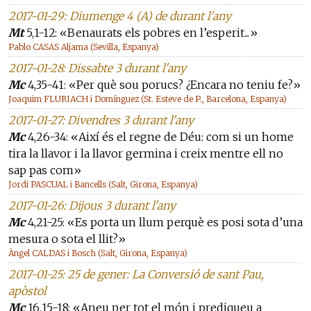
2017-01-29: Diumenge 4 (A) de durant l'any
Mt
5,1-12: «Benaurats els pobres en l’esperit...»
Pablo CASAS Aljama (Sevilla, Espanya)
2017-01-28: Dissabte 3 durant l'any
Mc
4,35-41: «Per què sou porucs? ¿Encara no teniu fe?»
Joaquim FLURIACH i Domínguez (St. Esteve de P., Barcelona, Espanya)
2017-01-27: Divendres 3 durant l'any
Mc
4,26-34: «Així és el regne de Déu: com si un home
tira la llavor i la llavor germina i creix mentre ell no
sap pas com»
Jordi PASCUAL i Bancells (Salt, Girona, Espanya)
2017-01-26: Dijous 3 durant l'any
Mc
4,21-25: «Es porta un llum perquè es posi sota d’una
mesura o sota el llit?»
Àngel CALDAS i Bosch (Salt, Girona, Espanya)
2017-01-25: 25 de gener: La Conversió de sant Pau,
apòstol
Mc
16,15-18: «Aneu per tot el món i prediqueu a