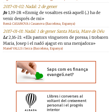
2017-01-02: Nadal: 2 de gener
Jn
1,19-28: «Enmig de vosaltres està aquell (...) ha de
venir després de mi»
Romà CASANOVA i Casanova (Barcelona, Espanya)
2017-01-01: Nadal: 1 de gener Santa Maria, Mare de Déu
Lc
2,16-21: «Els pastors vingueren de pressa, i trobaren
Maria, Josep i el nadó ajagut en una menjadora»
Manel VALLS i Serra (Barcelona, Espanya)
Saps com es finança
evangeli.net?
Llibres i converses al
voltant del creixement
personal i el progrés
interior