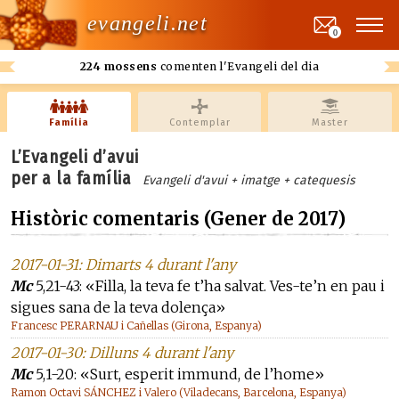
evangeli.net
0
224 mossens
comenten l'Evangeli del dia
Família
Contemplar
Master
L’Evangeli d’avui
per a la família
Evangeli d'avui + imatge + catequesis
Històric comentaris (Gener de 2017)
2017-01-31: Dimarts 4 durant l'any
Mc
5,21-43: «Filla, la teva fe t’ha salvat. Ves-te’n en pau i
sigues sana de la teva dolença»
Francesc PERARNAU i Cañellas (Girona, Espanya)
2017-01-30: Dilluns 4 durant l'any
Mc
5,1-20: «Surt, esperit immund, de l’home»
Ramon Octavi SÁNCHEZ i Valero (Viladecans, Barcelona, Espanya)