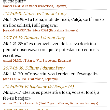
queda pur!’»
Xavier PAGÉS i Castañer (Barcelona, Espanya)
2017-01-11: Dimecres 1 durant l'any
Mc
1,29-39: «I a l’alba, molt de matí, s’alçà, sortí i anà a
un lloc solitari, i allí pregava»
Josep Mª MASSANA i Mola OFM (Barcelona, Espanya)
2017-01-10: Dimarts 1 durant l'any
Mc
1,21-28: «I es meravellaven de la seva doctrina,
perquè ensenyava com qui té potestat i no com els
escribes»
Antoni ORIOL i Tataret (Vic, Barcelona, Espanya)
2017-01-09: Dilluns 1 durant l'any
Mc
1,14-20: «Convertiu-vos i creieu en l’evangeli»
Joan COSTA i Bou (Barcelona, Espanya)
2017-01-08: El Baptisme del Senyor (A)
Mt
3,13-17: «Jesús es presentà a Joan, vora el Jordà, a
fer-se batejar»
Antoni CAROL i Hostench (Sant Cugat del Vallès, Barcelona, Espanya)