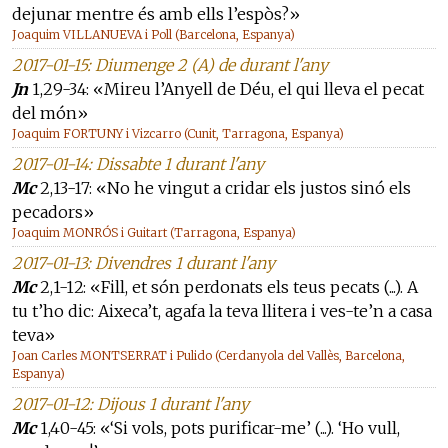
dejunar mentre és amb ells l’espòs?»
Joaquim VILLANUEVA i Poll (Barcelona, Espanya)
2017-01-15: Diumenge 2 (A) de durant l'any
Jn
1,29-34: «Mireu l’Anyell de Déu, el qui lleva el pecat
del món»
Joaquim FORTUNY i Vizcarro (Cunit, Tarragona, Espanya)
2017-01-14: Dissabte 1 durant l'any
Mc
2,13-17: «No he vingut a cridar els justos sinó els
pecadors»
Joaquim MONRÓS i Guitart (Tarragona, Espanya)
2017-01-13: Divendres 1 durant l'any
Mc
2,1-12: «Fill, et són perdonats els teus pecats (...). A
tu t’ho dic: Aixeca’t, agafa la teva llitera i ves-te’n a casa
teva»
Joan Carles MONTSERRAT i Pulido (Cerdanyola del Vallès, Barcelona,
Espanya)
2017-01-12: Dijous 1 durant l'any
Mc
1,40-45: «‘Si vols, pots purificar-me’ (...). ‘Ho vull,