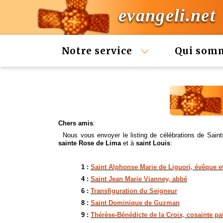
evangeli.net
Notre service
Qui som
Chers amis
:
Nous vous envoyer le listing de célébrations de Sain
sainte Rose de Lima
et à
saint Louis
:
1 :
Saint Alphonse Marie de Liguori, évêque et
4 :
Saint Jean Marie Vianney, abbé
6 :
Transfiguration du Seigneur
8 :
Saint Dominique de Guzman
9 :
Thérèse-Bénédicte de la Croix, cosainte pa