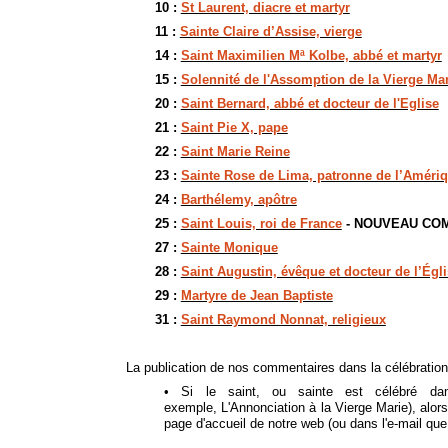
10 :
St Laurent, diacre et martyr
11 :
Sainte Claire d’Assise, vierge
14 :
Saint Maximilien Mª Kolbe, abbé et martyr
15 :
Solennité de l'Assomption de la Vierge Mar
20 :
Saint Bernard, abbé et docteur de l'Eglise
21 :
Saint Pie X, pape
22 :
Saint Marie Reine
23 :
Sainte Rose de Lima, patronne de l’Amériq
24 :
Barthélemy, apôtre
25 :
Saint Louis, roi de France
- NOUVEAU CO
27 :
Sainte Monique
28 :
Saint Augustin, évêque et docteur de l’Égl
29 :
Martyre de Jean Baptiste
31 :
Saint Raymond Nonnat, religieux
La publication de nos commentaires dans la célébration 
•
Si le saint, ou sainte est célébré d
exemple,
L'Annonciation à la Vierge Marie
), alo
page d'accueil de notre web (ou dans l'e-mail qu