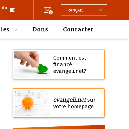
e du
FRANÇAIS
0
les
Dons
Contacter
Comment est
financé
evangeli.net?
evangeli.net
sur
votre homepage