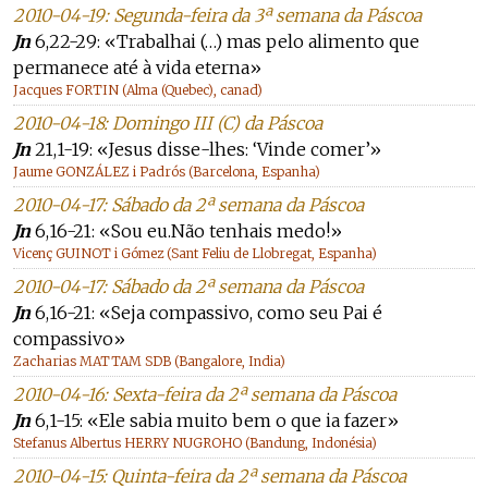
2010-04-19: Segunda-feira da 3ª semana da Páscoa
Jn
6,22-29: «Trabalhai (…) mas pelo alimento que
permanece até à vida eterna»
Jacques FORTIN (Alma (Quebec), canad)
2010-04-18: Domingo III (C) da Páscoa
Jn
21,1-19: «Jesus disse-lhes: ‘Vinde comer’»
Jaume GONZÁLEZ i Padrós (Barcelona, Espanha)
2010-04-17: Sábado da 2ª semana da Páscoa
Jn
6,16-21: «Sou eu.Não tenhais medo!»
Vicenç GUINOT i Gómez (Sant Feliu de Llobregat, Espanha)
2010-04-17: Sábado da 2ª semana da Páscoa
Jn
6,16-21: «Seja compassivo, como seu Pai é
compassivo»
Zacharias MATTAM SDB (Bangalore, India)
2010-04-16: Sexta-feira da 2ª semana da Páscoa
Jn
6,1-15: «Ele sabia muito bem o que ia fazer»
Stefanus Albertus HERRY NUGROHO (Bandung, Indonésia)
2010-04-15: Quinta-feira da 2ª semana da Páscoa