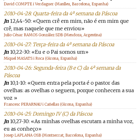
David COMPTE i Verdaguer (Manlleu, Barcelona, Espanha)
2010-04-28: Quarta-feira da 4ª semana da Páscoa
Jn
12,44-50: «Quem crê em mim, não é em mim que
crê, mas naquele que me enviou»
Julio César RAMOS González SDB (Mendoza, Argentina)
2010-04-27: Terça-feira da 4ª semana da Páscoa
Jn
10,22-30: «Eu e o Pai somos um»
Miquel MASATS i Roca (Girona, Espanha)
2010-04-26: Segunda-feira (B e C) da 4ª semana da
Páscoa
Jn
10,1-10: «Quem entra pela porta é o pastor das
ovelhas: as ovelhas o seguem, porque conhecem a sua
voz »
Francesc PERARNAU i Cañellas (Girona, Espanha)
2010-04-25: Domingo IV (C) da Páscoa
Jn
10,27-30: «As minhas ovelhas escutam a minha voz,
eu as conheço»
Josep LAPLANA OSB (Montserrat, Barcelona, Espanha)