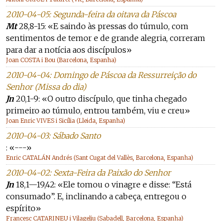
2010-04-05: Segunda-feira da oitava da Páscoa
Mt
28,8-15: «E saindo às pressas do túmulo, com
sentimentos de temor e de grande alegria, correram
para dar a notícia aos discípulos»
Joan COSTA i Bou (Barcelona, Espanha)
2010-04-04: Domingo de Páscoa da Ressurreição do
Senhor (Missa do dia)
Jn
20,1-9: «O outro discípulo, que tinha chegado
primeiro ao túmulo, entrou também, viu e creu»
Joan Enric VIVES i Sicília (Lleida, Espanha)
2010-04-03: Sábado Santo
: «---»
Enric CATALÁN Andrés (Sant Cugat del Vallès, Barcelona, Espanha)
2010-04-02: Sexta-Feira da Paixão do Senhor
Jn
18,1—19,42: «Ele tomou o vinagre e disse: “Está
consumado”. E, inclinando a cabeça, entregou o
espírito»
Francesc CATARINEU i Vilageliu (Sabadell, Barcelona, Espanha)