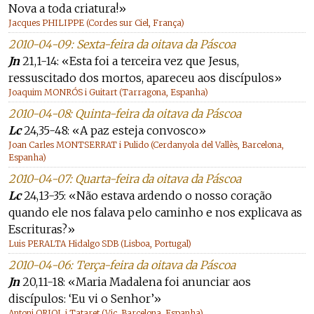
Nova a toda criatura!»
Jacques PHILIPPE (Cordes sur Ciel, França)
2010-04-09: Sexta-feira da oitava da Páscoa
Jn
21,1-14: «Esta foi a terceira vez que Jesus,
ressuscitado dos mortos, apareceu aos discípulos»
Joaquim MONRÓS i Guitart (Tarragona, Espanha)
2010-04-08: Quinta-feira da oitava da Páscoa
Lc
24,35-48: «A paz esteja convosco»
Joan Carles MONTSERRAT i Pulido (Cerdanyola del Vallès, Barcelona,
Espanha)
2010-04-07: Quarta-feira da oitava da Páscoa
Lc
24,13-35: «Não estava ardendo o nosso coração
quando ele nos falava pelo caminho e nos explicava as
Escrituras?»
Luis PERALTA Hidalgo SDB (Lisboa, Portugal)
2010-04-06: Terça-feira da oitava da Páscoa
Jn
20,11-18: «Maria Madalena foi anunciar aos
discípulos: ‘Eu vi o Senhor’»
Antoni ORIOL i Tataret (Vic, Barcelona, Espanha)