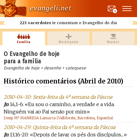
evangeli.net
0
223 sacerdotes
te comentam o Evangelho do dia
Família
Meditando
Master
O Evangelho de hoje
para a família
Evangelho de hoje + desenho + catequese
Histórico comentários (Abril de 2010)
2010-04-30: Sexta-feira da 4ª semana da Páscoa
Jn
14,1-6: «Eu sou o caminho, a verdade e a vida.
Ninguém vai ao Pai senão por mim»
Josep Mª MANRESA Lamarca (Valldoreix, Barcelona, Espanha)
2010-04-29: Quinta-feira da 4ª semana da Páscoa
Jn
13,16-20: «Depois de lavar os pés dos discípulos...»