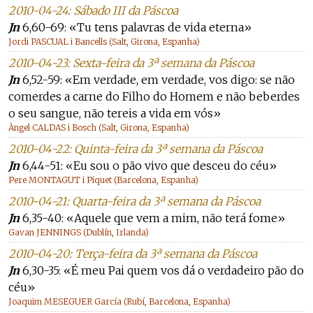
2010-04-24: Sábado III da Páscoa
Jn
6,60-69: «Tu tens palavras de vida eterna»
Jordi PASCUAL i Bancells (Salt, Girona, Espanha)
2010-04-23: Sexta-feira da 3ª semana da Páscoa
Jn
6,52-59: «Em verdade, em verdade, vos digo: se não
comerdes a carne do Filho do Homem e não beberdes
o seu sangue, não tereis a vida em vós»
Àngel CALDAS i Bosch (Salt, Girona, Espanha)
2010-04-22: Quinta-feira da 3ª semana da Páscoa
Jn
6,44-51: «Eu sou o pão vivo que desceu do céu»
Pere MONTAGUT i Piquet (Barcelona, Espanha)
2010-04-21: Quarta-feira da 3ª semana da Páscoa
Jn
6,35-40: «Aquele que vem a mim, não terá fome»
Gavan JENNINGS (Dublín, Irlanda)
2010-04-20: Terça-feira da 3ª semana da Páscoa
Jn
6,30-35: «É meu Pai quem vos dá o verdadeiro pão do
céu»
Joaquim MESEGUER García (Rubí, Barcelona, Espanha)