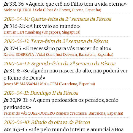
Jn
3,31-36: «Aquele que crê no Filho tem a vida eterna»
Melcior QUEROL i Solà (Ribes de Freser, Girona, Espanha)
2010-04-14: Quarta-feira da 2ª semana da Páscoa
Jn
3,16-21: «A luz veio ao mundo»
Damien LIN Yuanheng (Singapore, Singapura)
2010-04-13: Terça-feira da 2ª semana da Páscoa
Jn
3,7-15: «É necessário para vós nascer do alto»
Xavier SOBREVÍA i Vidal (Sant Just Desvern, Barcelona, Espanha)
2010-04-12: Segunda-feira da 2ª semana da Páscoa
Jn
3,1-8: «Se alguém não nascer do alto, não poderá ver
o Reino de Deus!»
Josep Mª MASSANA i Mola OFM (Barcelona, Espanha)
2010-04-11: Domingo II da Páscoa
Jn
20,19-31: «A quem perdoardes os pecados, serão
perdoados»
Fernando VÁZQUEZ-DODERO Romero (Terrassa, Barcelona, Espanha)
2010-04-10: Sábado da oitava da Páscoa
Mc
16,9-15: «Ide pelo mundo inteiro e anunciai a Boa