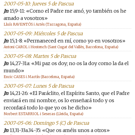
2007-05-10: Jueves 5 de Pascua
Jn
15,9-11: «Como el Padre me amó, yo también os he
amado a vosotros»
Lluís RAVENTÓS i Artés (Tarragona, España)
2007-05-09: Miércoles 5 de Pascua
Jn
15,1-8: «Permaneced en mí, como yo en vosotros»
Antoni CAROL i Hostench (Sant Cugat del Vallès, Barcelona, España)
2007-05-08: Martes 5 de Pascua
Jn
14,27-31a: «Mi paz os doy; no os la doy como la da el
mundo»
Enric CASES i Martín (Barcelona, España)
2007-05-07: Lunes 5 de Pascua
Jn
14,21-26: «El Paráclito, el Espíritu Santo, que el Padre
enviará en mi nombre, os lo enseñará todo y os
recordará todo lo que yo os he dicho»
Norbert ESTARRIOL i Seseras (Lleida, España)
2007-05-06: Domingo 5 (C) de Pascua
Jn
13,31-33a.34-35: «Que os améis unos a otros»