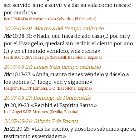
ser servido, sino a servir y a dar su vida como rescate
por muchos»
René PARADA Menéndez (San Salvador, El Salvador)
2007-05-29: Martes 8 del tiempo ordinario
Mc
10,28-31: «Nadie que haya dejado casa (...) por mí y
por el Evangelio, quedará sin recibir el ciento por uno
(...) y en el mundo venidero, vida eterna»
Jordi SOTORRA i Garriga (Sabadell, Barcelona, España)
2007-05-28: Lunes 8 del tiempo ordinario
Mc
10,17-27: «Anda, cuanto tienes véndelo y dáselo a
los pobres (...); luego, ven y sígueme»
Joaquim PETIT Llimona, L.C. (Barcelona, España)
2007-05-27: Domingo de Pentecostés
Jn
20,19-23: «Recibid el Espíritu Santo»
José Ángel SAIZ Meneses, (Sevilla, España)
2007-05-26: Sábado 7 de Pascua
Jn
21,20-25: «Las ha escrito, y nosotros sabemos que su
testimonio es verdadero»