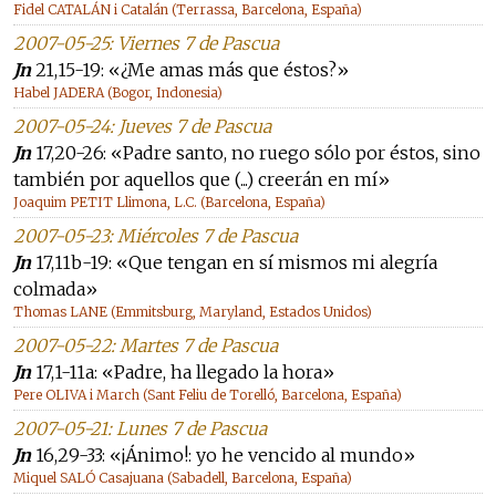
Fidel CATALÁN i Catalán (Terrassa, Barcelona, España)
2007-05-25: Viernes 7 de Pascua
Jn
21,15-19: «¿Me amas más que éstos?»
Habel JADERA (Bogor, Indonesia)
2007-05-24: Jueves 7 de Pascua
Jn
17,20-26: «Padre santo, no ruego sólo por éstos, sino
también por aquellos que (...) creerán en mí»
Joaquim PETIT Llimona, L.C. (Barcelona, España)
2007-05-23: Miércoles 7 de Pascua
Jn
17,11b-19: «Que tengan en sí mismos mi alegría
colmada»
Thomas LANE (Emmitsburg, Maryland, Estados Unidos)
2007-05-22: Martes 7 de Pascua
Jn
17,1-11a: «Padre, ha llegado la hora»
Pere OLIVA i March (Sant Feliu de Torelló, Barcelona, España)
2007-05-21: Lunes 7 de Pascua
Jn
16,29-33: «¡Ánimo!: yo he vencido al mundo»
Miquel SALÓ Casajuana (Sabadell, Barcelona, España)