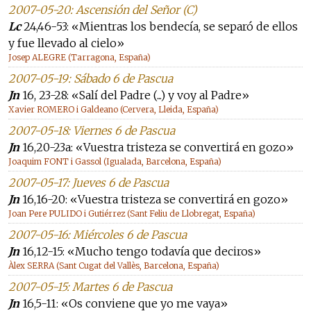
2007-05-20: Ascensión del Señor (C)
Lc
24,46-53: «Mientras los bendecía, se separó de ellos
y fue llevado al cielo»
Josep ALEGRE (Tarragona, España)
2007-05-19: Sábado 6 de Pascua
Jn
16, 23-28: «Salí del Padre (...) y voy al Padre»
Xavier ROMERO i Galdeano (Cervera, Lleida, España)
2007-05-18: Viernes 6 de Pascua
Jn
16,20-23a: «Vuestra tristeza se convertirá en gozo»
Joaquim FONT i Gassol (Igualada, Barcelona, España)
2007-05-17: Jueves 6 de Pascua
Jn
16,16-20: «Vuestra tristeza se convertirá en gozo»
Joan Pere PULIDO i Gutiérrez (Sant Feliu de Llobregat, España)
2007-05-16: Miércoles 6 de Pascua
Jn
16,12-15: «Mucho tengo todavía que deciros»
Àlex SERRA (Sant Cugat del Vallès, Barcelona, España)
2007-05-15: Martes 6 de Pascua
Jn
16,5-11: «Os conviene que yo me vaya»