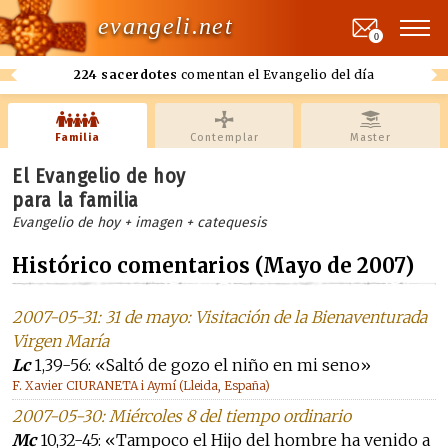
evangeli.net
0
224 sacerdotes
comentan el Evangelio del día
Familia
Contemplar
Master
El Evangelio de hoy
para la familia
Evangelio de hoy + imagen + catequesis
Histórico comentarios (Mayo de 2007)
2007-05-31: 31 de mayo: Visitación de la Bienaventurada
Virgen María
Lc
1,39-56: «Saltó de gozo el niño en mi seno»
F. Xavier CIURANETA i Aymí (Lleida, España)
2007-05-30: Miércoles 8 del tiempo ordinario
Mc
10,32-45: «Tampoco el Hijo del hombre ha venido a