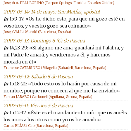
Joseph A. PELLEGRINO (Tarpon Springs, Florida, Estados Unidos)
2007-05-14: 14 de mayo: San Matías, apóstol
Jn
15,9-17: «Os he dicho esto, para que mi gozo esté en
vosotros, y vuestro gozo sea colmado»
Josep VALL i Mundó (Barcelona, España)
2007-05-13: Domingo 6 (C) de Pascua
Jn
14,23-29: «Si alguno me ama, guardará mi Palabra, y
mi Padre le amará, y vendremos a él, y haremos
morada en él»
Francesc CATARINEU i Vilageliu (Sabadell, Barcelona, España)
2007-05-12: Sábado 5 de Pascua
Jn
15,18-21: «Todo esto os lo harán por causa de mi
nombre, porque no conocen al que me ha enviado»
Ferran JARABO i Carbonell (Agullana, Girona, España)
2007-05-11: Viernes 5 de Pascua
Jn
15,12-17: «Éste es el mandamiento mío: que os améis
los unos a los otros como yo os he amado»
Carles ELÍAS i Cao (Barcelona, España)