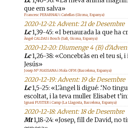
Lc
1,46-56: «La meva ànima magnific
que em salva»
Francesc PERARNAU i Cañellas (Girona, Espanya)
2020-12-21: Advent: 21 de Desembre
Lc
1,39-45: «I benaurada la que ha c
Àngel CALDAS i Bosch (Salt, Girona, Espanya)
2020-12-20: Diumenge 4 (B) d'Adven
Lc
1,26-38: «Concebràs en el teu si, i 
Jesús»
Josep Mª MASSANA i Mola OFM (Barcelona, Espanya)
2020-12-19: Advent: 19 de Desembre
Lc
1,5-25: «L'àngel li digué: .‘No ting
escoltat, i la teva muller Elisabet t’in
Ignasi FUSTER i Camp (La Llagosta, Barcelona, Espanya)
2020-12-18: Advent: 18 de Desembre
Mt
1,18-24: «Josep, fill de David, no