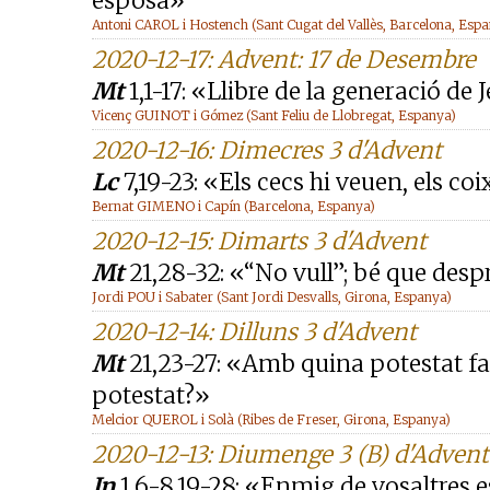
esposa»
Antoni CAROL i Hostench (Sant Cugat del Vallès, Barcelona, Esp
2020-12-17: Advent: 17 de Desembre
Mt
1,1-17: «Llibre de la generació de J
Vicenç GUINOT i Gómez (Sant Feliu de Llobregat, Espanya)
2020-12-16: Dimecres 3 d'Advent
Lc
7,19-23: «Els cecs hi veuen, els co
Bernat GIMENO i Capín (Barcelona, Espanya)
2020-12-15: Dimarts 3 d'Advent
Mt
21,28-32: «“No vull”; bé que desp
Jordi POU i Sabater (Sant Jordi Desvalls, Girona, Espanya)
2020-12-14: Dilluns 3 d'Advent
Mt
21,23-27: «Amb quina potestat fas
potestat?»
Melcior QUEROL i Solà (Ribes de Freser, Girona, Espanya)
2020-12-13: Diumenge 3 (B) d'Advent
Jn
1,6-8.19-28: «Enmig de vosaltres e