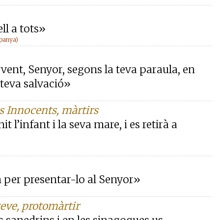
ll a tots»
spanya)
rvent, Senyor, segons la teva paraula, en
 teva salvació»
s Innocents, màrtirs
t l’infant i la seva mare, i es retirà a
 per presentar-lo al Senyor»
teve, protomàrtir