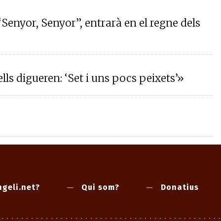
 “Senyor, Senyor”, entrarà en el regne dels
lls digueren: ‘Set i uns pocs peixets’»
geli.net?
Qui som?
Donatius