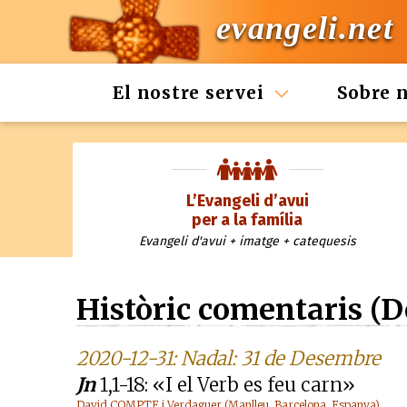
evangeli.net
El nostre servei
Sobre 
L’Evangeli d’avui
per a la família
Evangeli d'avui + imatge + catequesis
Històric comentaris (
2020-12-31: Nadal: 31 de Desembre
Jn
1,1-18: «I el Verb es feu carn»
David COMPTE i Verdaguer (Manlleu, Barcelona, Espanya)