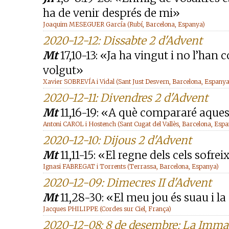
ha de venir després de mi»
Joaquim MESEGUER García (Rubí, Barcelona, Espanya)
2020-12-12: Dissabte 2 d'Advent
Mt
17,10-13: «Ja ha vingut i no l’han 
volgut»
Xavier SOBREVÍA i Vidal (Sant Just Desvern, Barcelona, Espanya
2020-12-11: Divendres 2 d'Advent
Mt
11,16-19: «A què compararé aque
Antoni CAROL i Hostench (Sant Cugat del Vallès, Barcelona, Esp
2020-12-10: Dijous 2 d'Advent
Mt
11,11-15: «El regne dels cels sofrei
Ignasi FABREGAT i Torrents (Terrassa, Barcelona, Espanya)
2020-12-09: Dimecres II d'Advent
Mt
11,28-30: «El meu jou és suau i l
Jacques PHILIPPE (Cordes sur Ciel, França)
2020-12-08: 8 de desembre: La Imma