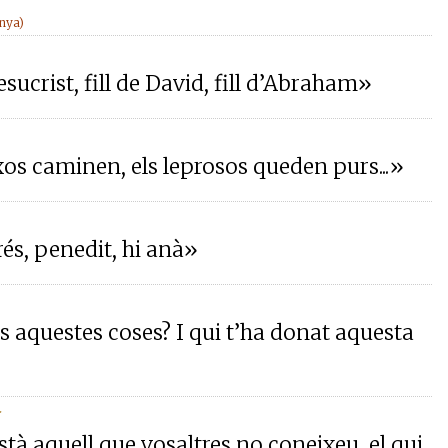
anya)
esucrist, fill de David, fill d’Abraham»
ixos caminen, els leprosos queden purs...»
rés, penedit, hi anà»
 aquestes coses? I qui t’ha donat aquesta
stà aquell que vosaltres no coneixeu, el qui