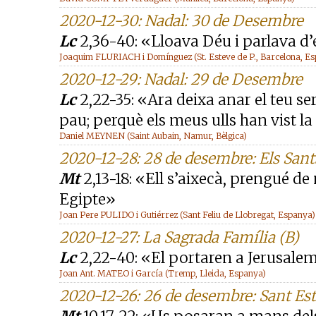
2020-12-30: Nadal: 30 de Desembre
Lc
2,36-40: «Lloava Déu i parlava d’e
Joaquim FLURIACH i Domínguez (St. Esteve de P., Barcelona, E
2020-12-29: Nadal: 29 de Desembre
Lc
2,22-35: «Ara deixa anar el teu se
pau; perquè els meus ulls han vist la
Daniel MEYNEN (Saint Aubain, Namur, Bèlgica)
2020-12-28: 28 de desembre: Els Sant
Mt
2,13-18: «Ell s’aixecà, prengué de ni
Egipte»
Joan Pere PULIDO i Gutiérrez (Sant Feliu de Llobregat, Espanya)
2020-12-27: La Sagrada Família (B)
Lc
2,22-40: «El portaren a Jerusalem
Joan Ant. MATEO i García (Tremp, Lleida, Espanya)
2020-12-26: 26 de desembre: Sant Es