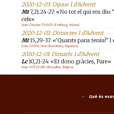
2020-12-03: Dijous 1 d'Advent
Mt
7,21.24-27: «No tot el qui em diu:
cels»
Jean-Charles TISSOT (Freiburg, Suïssa)
2020-12-02: Dimecres 1 d'Advent
Mt
15,29-37: «‘Quants pans teniu?’ I e
Joan COSTA i Bou (Barcelona, Espanya)
2020-12-01: Dimarts 1 d'Advent
Lc
10,21-24: «Et dono gràcies, Pare»
Jean GOTTIGNY (Bruxelles, Bèlgica)
Què és evan