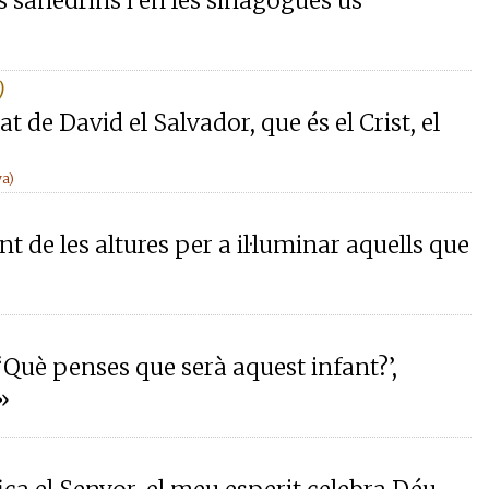
 sanedrins i en les sinagogues us
)
at de David el Salvador, que és el Crist, el
ya)
nt de les altures per a il·luminar aquells que
Què penses que serà aquest infant?’,
»