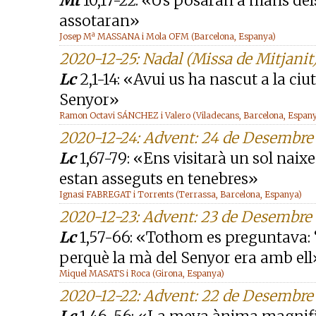
Mt
10,17-22: «Us posaran a mans dels
assotaran»
Josep Mª MASSANA i Mola OFM (Barcelona, Espanya)
2020-12-25: Nadal (Missa de Mitjanit
Lc
2,1-14: «Avui us ha nascut a la ciut
Senyor»
Ramon Octavi SÁNCHEZ i Valero (Viladecans, Barcelona, Espan
2020-12-24: Advent: 24 de Desembre
Lc
1,67-79: «Ens visitarà un sol naixe
estan asseguts en tenebres»
Ignasi FABREGAT i Torrents (Terrassa, Barcelona, Espanya)
2020-12-23: Advent: 23 de Desembre
Lc
1,57-66: «Tothom es preguntava: ‘
perquè la mà del Senyor era amb ell
Miquel MASATS i Roca (Girona, Espanya)
2020-12-22: Advent: 22 de Desembre