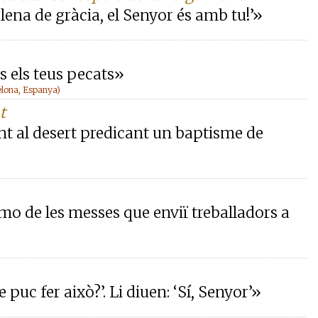
 plena de gràcia, el Senyor és amb tu!’»
 els teus pecats»
elona, Espanya)
t
ent al desert predicant un baptisme de
amo de les messes que enviï treballadors a
e puc fer això?’. Li diuen: ‘Sí, Senyor’»