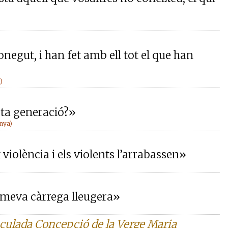
conegut, i han fet amb ell tot el que han
)
sta generació?»
anya)
x violència i els violents l’arrabassen»
a meva càrrega lleugera»
culada Concepció de la Verge Maria