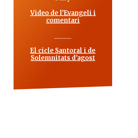
Video de l’Evangeli i
comentari
_______
El cicle Santoral i de
Solemnitats d’agost