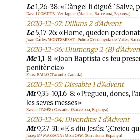
Lc
1,26-38: «L'àngel li digué: ‘Salve,
David COMPTE i Verdaguer (Manlleu, Barcelona, Espanya)
2020-12-07: Dilluns 2 d'Advent
Lc
5,17-26: «Home, queden perdonats
Joan Carles MONTSERRAT i Pulido (Cerdanyola del Vallès, Barc
2020-12-06: Diumenge 2 (B) d'Adven
Mc
1,1-8: «Joan Baptista es feu pres
penitència»
Faust BAILO (Toronto, Canadà)
2020-12-05: Dissabte 1 d'Advent
Mt
9,35-10,1.6-8: «Pregueu, doncs, l’
les seves messes»
Xavier PAGÉS i Castañer (Barcelona, Espanya)
2020-12-04: Divendres 1 d'Advent
Mt
9,27-31: «Els diu Jesús: ‘¿Creieu qu
Josep Mª MASSANA i Mola OFM (Barcelona, Espanya)