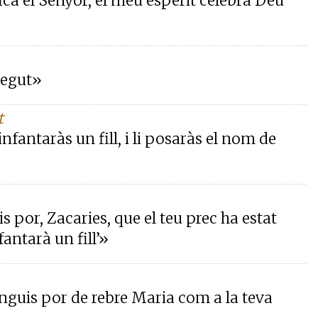
a el Senyor, el meu esperit celebra Déu
regut»
t
infantaràs un fill, i li posaràs el nom de
uis por, Zacaries, que el teu prec ha estat
fantarà un fill’»
 tinguis por de rebre Maria com a la teva