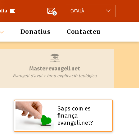
 dia
CATALÀ
0
Donatius
Contacteu
Master·evangeli.net
Evangeli d'avui + breu explicació teològica
Saps com es
finança
evangeli.net?