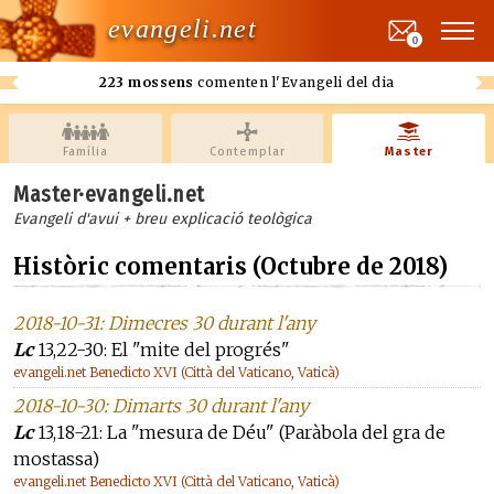
evangeli.net
0
223 mossens
comenten l'Evangeli del dia
Família
Contemplar
Master
Master·evangeli.net
Evangeli d'avui + breu explicació teològica
Històric comentaris (Octubre de 2018)
2018-10-31: Dimecres 30 durant l'any
Lc
13,22-30: El "mite del progrés"
evangeli.net Benedicto XVI (Città del Vaticano, Vaticà)
2018-10-30: Dimarts 30 durant l'any
Lc
13,18-21: La "mesura de Déu" (Paràbola del gra de
mostassa)
evangeli.net Benedicto XVI (Città del Vaticano, Vaticà)