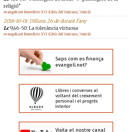
religió"
evangeli.net Benedicto XVI (Città del Vaticano, Vaticà)
2018-10-01: Dilluns 26 de durant l'any
Lc
9,46-50: La tolerància virtuosa
evangeli.net Benedicto XVI (Città del Vaticano, Vaticà)
Saps com es finança
evangeli.net?
Llibres i converses al
voltant del creixement
personal i el progrés
interior
Visita el nostre canal