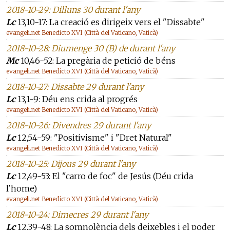
2018-10-29: Dilluns 30 durant l'any
Lc
13,10-17: La creació es dirigeix vers el "Dissabte"
evangeli.net Benedicto XVI (Città del Vaticano, Vaticà)
2018-10-28: Diumenge 30 (B) de durant l'any
Mc
10,46-52: La pregària de petició de béns
evangeli.net Benedicto XVI (Città del Vaticano, Vaticà)
2018-10-27: Dissabte 29 durant l'any
Lc
13,1-9: Déu ens crida al progrés
evangeli.net Benedicto XVI (Città del Vaticano, Vaticà)
2018-10-26: Divendres 29 durant l'any
Lc
12,54-59: "Positivisme" i "Dret Natural"
evangeli.net Benedicto XVI (Città del Vaticano, Vaticà)
2018-10-25: Dijous 29 durant l'any
Lc
12,49-53: El "carro de foc" de Jesús (Déu crida
l'home)
evangeli.net Benedicto XVI (Città del Vaticano, Vaticà)
2018-10-24: Dimecres 29 durant l'any
Lc
12,39-48: La somnolència dels deixebles i el poder