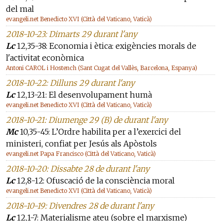
del mal
evangeli.net Benedicto XVI (Città del Vaticano, Vaticà)
2018-10-23: Dimarts 29 durant l'any
Lc
12,35-38: Economia i ètica: exigències morals de
l'activitat econòmica
Antoni CAROL i Hostench (Sant Cugat del Vallès, Barcelona, Espanya)
2018-10-22: Dilluns 29 durant l'any
Lc
12,13-21: El desenvolupament humà
evangeli.net Benedicto XVI (Città del Vaticano, Vaticà)
2018-10-21: Diumenge 29 (B) de durant l'any
Mc
10,35-45: L’Ordre habilita per a l’exercici del
ministeri, confiat per Jesús als Apòstols
evangeli.net Papa Francisco (Città del Vaticano, Vaticà)
2018-10-20: Dissabte 28 de durant l'any
Lc
12,8-12: Ofuscació de la consciència moral
evangeli.net Benedicto XVI (Città del Vaticano, Vaticà)
2018-10-19: Divendres 28 de durant l'any
Lc
12,1-7: Materialisme ateu (sobre el marxisme)