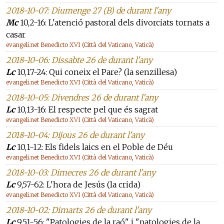
2018-10-07: Diumenge 27 (B) de durant l'any
Mc
10,2-16: L'atenció pastoral dels divorciats tornats a
casar
evangeli.net Benedicto XVI (Città del Vaticano, Vaticà)
2018-10-06: Dissabte 26 de durant l'any
Lc
10,17-24: Qui coneix el Pare? (la senzillesa)
evangeli.net Benedicto XVI (Città del Vaticano, Vaticà)
2018-10-05: Divendres 26 de durant l'any
Lc
10,13-16: El respecte pel que és sagrat
evangeli.net Benedicto XVI (Città del Vaticano, Vaticà)
2018-10-04: Dijous 26 de durant l'any
Lc
10,1-12: Els fidels laics en el Poble de Déu
evangeli.net Benedicto XVI (Città del Vaticano, Vaticà)
2018-10-03: Dimecres 26 de durant l'any
Lc
9,57-62: L'hora de Jesús (la crida)
evangeli.net Benedicto XVI (Città del Vaticano, Vaticà)
2018-10-02: Dimarts 26 de durant l'any
Lc
9,51-56: "Patologies de la raó" i "patologies de la