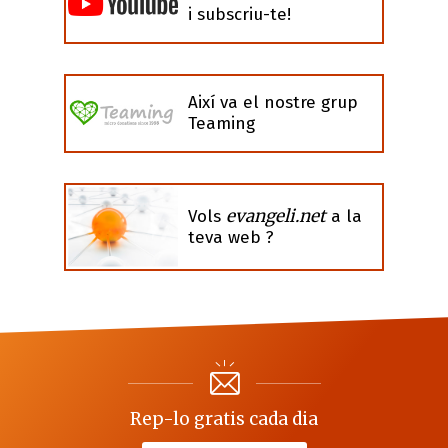
i subscriu-te!
Així va el nostre grup
Teaming
evangeli.net
Vols
a la
teva web ?
Rep-lo gratis cada dia