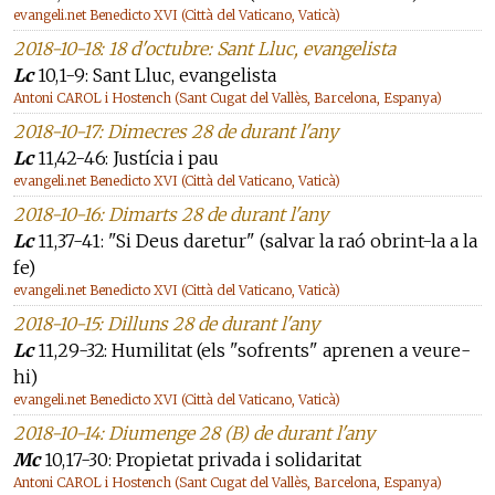
evangeli.net Benedicto XVI (Città del Vaticano, Vaticà)
2018-10-18: 18 d'octubre: Sant Lluc, evangelista
Lc
10,1-9: Sant Lluc, evangelista
Antoni CAROL i Hostench (Sant Cugat del Vallès, Barcelona, Espanya)
2018-10-17: Dimecres 28 de durant l'any
Lc
11,42-46: Justícia i pau
evangeli.net Benedicto XVI (Città del Vaticano, Vaticà)
2018-10-16: Dimarts 28 de durant l'any
Lc
11,37-41: "Si Deus daretur" (salvar la raó obrint-la a la
fe)
evangeli.net Benedicto XVI (Città del Vaticano, Vaticà)
2018-10-15: Dilluns 28 de durant l'any
Lc
11,29-32: Humilitat (els "sofrents" aprenen a veure-
hi)
evangeli.net Benedicto XVI (Città del Vaticano, Vaticà)
2018-10-14: Diumenge 28 (B) de durant l'any
Mc
10,17-30: Propietat privada i solidaritat
Antoni CAROL i Hostench (Sant Cugat del Vallès, Barcelona, Espanya)