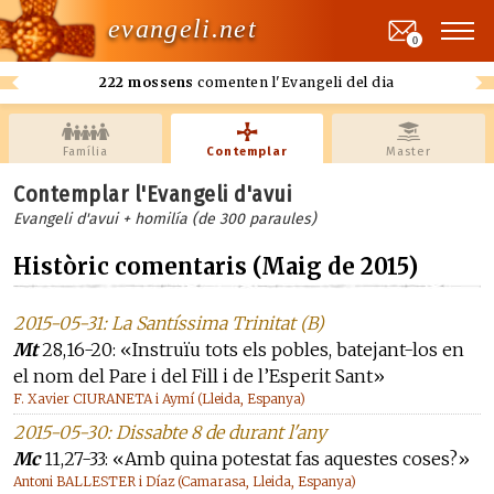
evangeli.net
0
222 mossens
comenten l'Evangeli del dia
Família
Contemplar
Master
Contemplar l'Evangeli d'avui
Evangeli d'avui + homilía (de 300 paraules)
Històric comentaris (Maig de 2015)
2015-05-31: La Santíssima Trinitat (B)
Mt
28,16-20: «Instruïu tots els pobles, batejant-los en
el nom del Pare i del Fill i de l’Esperit Sant»
F. Xavier CIURANETA i Aymí (Lleida, Espanya)
2015-05-30: Dissabte 8 de durant l'any
Mc
11,27-33: «Amb quina potestat fas aquestes coses?»
Antoni BALLESTER i Díaz (Camarasa, Lleida, Espanya)