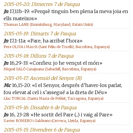
2015-05-20: Dimecres 7 de Pasqua
Jn
17,11b-19: «Perquè tinguin ben plena la meva joia en
ells mateixos»
Thomas LANE (Emmitsburg, Maryland, Estats Units)
2015-05-19: Dimarts 7 de Pasqua
Jn
17,1-11a: «Pare, ha arribat l'hora»
Pere OLIVA i March (Sant Feliu de Torelló, Barcelona, Espanya)
2015-05-18: Dilluns 7 de Pasqua
Jn
16,29-33: «Confieu: jo he vençut el món»
Miquel SALÓ Casajuana (Sabadell, Barcelona, Espanya)
2015-05-17: Ascensió del Senyor (B)
Mc
16,15-20: «I el Senyor, després d’haver-los parlat,
fou elevat al cel i s’assegué a la dreta de Déu»
Lluc TORCAL (Santa Maria de Poblet, Tarragona, Espanya)
2015-05-16: Dissabte 6 de Pasqua
Jn
16, 23-28: «He sortit del Pare (...) i vaig al Pare»
Xavier ROMERO i Galdeano (Cervera, Lleida, Espanya)
2015-05-15: Divendres 6 de Pasqua