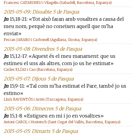
Francesc CATARINEU i Vilageliu (Sabadell, Barcelona, Espanya)
2015-05-09: Dissabte 5 de Pasqua
Jn
15,18-21: «Tot això faran amb vosaltres a causa del
meu nom, perquè no coneixen aquell que m’ha
enviat»
Ferran JARABO i Carbonell (Agullana, Girona, Espanya)
2015-05-08: Divendres 5 de Pasqua
Jn
15,12-17: «Aquest és el meu manament: que us
estimeu el uns als altres, com jo us he estimat»
Carles ELÍAS i Cao (Barcelona, Espanya)
2015-05-07: Dijous 5 de Pasqua
Jn
15,9-11: «Tal com m’ha estimat el Pare, també jo us
estimo»
Lluís RAVENTÓS i Artés (Tarragona, Espanya)
2015-05-06: Dimecres 5 de Pasqua
Jn
15,1-8: «Estigueu en mi i jo en vosaltres»
Antoni CAROL i Hostench (Sant Cugat del Vallès, Barcelona, Espanya)
2015-05-05: Dimarts 5 de Pasqua