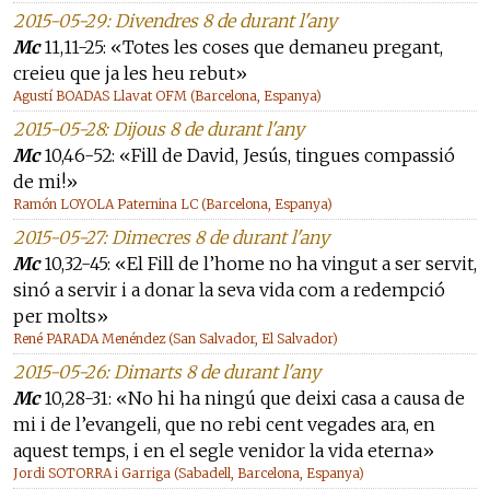
2015-05-29: Divendres 8 de durant l'any
Mc
11,11-25: «Totes les coses que demaneu pregant,
creieu que ja les heu rebut»
Agustí BOADAS Llavat OFM (Barcelona, Espanya)
2015-05-28: Dijous 8 de durant l'any
Mc
10,46-52: «Fill de David, Jesús, tingues compassió
de mi!»
Ramón LOYOLA Paternina LC (Barcelona, Espanya)
2015-05-27: Dimecres 8 de durant l'any
Mc
10,32-45: «El Fill de l’home no ha vingut a ser servit,
sinó a servir i a donar la seva vida com a redempció
per molts»
René PARADA Menéndez (San Salvador, El Salvador)
2015-05-26: Dimarts 8 de durant l'any
Mc
10,28-31: «No hi ha ningú que deixi casa a causa de
mi i de l’evangeli, que no rebi cent vegades ara, en
aquest temps, i en el segle venidor la vida eterna»
Jordi SOTORRA i Garriga (Sabadell, Barcelona, Espanya)