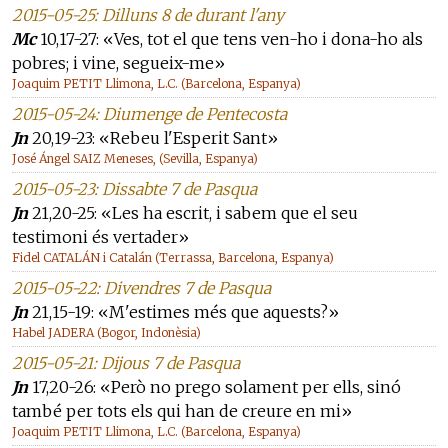
2015-05-25: Dilluns 8 de durant l'any
Mc
10,17-27: «Ves, tot el que tens ven-ho i dona-ho als
pobres; i vine, segueix-me»
Joaquim PETIT Llimona, L.C. (Barcelona, Espanya)
2015-05-24: Diumenge de Pentecosta
Jn
20,19-23: «Rebeu l'Esperit Sant»
José Ángel SAIZ Meneses, (Sevilla, Espanya)
2015-05-23: Dissabte 7 de Pasqua
Jn
21,20-25: «Les ha escrit, i sabem que el seu
testimoni és vertader»
Fidel CATALÁN i Catalán (Terrassa, Barcelona, Espanya)
2015-05-22: Divendres 7 de Pasqua
Jn
21,15-19: «M'estimes més que aquests?»
Habel JADERA (Bogor, Indonèsia)
2015-05-21: Dijous 7 de Pasqua
Jn
17,20-26: «Però no prego solament per ells, sinó
també per tots els qui han de creure en mi»
Joaquim PETIT Llimona, L.C. (Barcelona, Espanya)