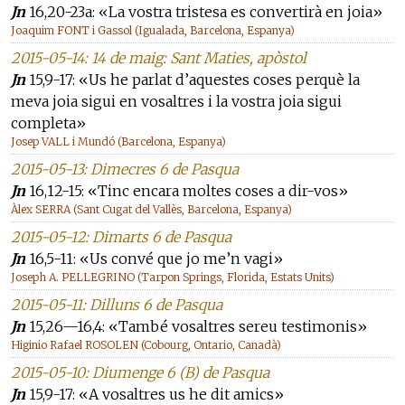
Jn
16,20-23a: «La vostra tristesa es convertirà en joia»
Joaquim FONT i Gassol (Igualada, Barcelona, Espanya)
2015-05-14: 14 de maig: Sant Maties, apòstol
Jn
15,9-17: «Us he parlat d’aquestes coses perquè la
meva joia sigui en vosaltres i la vostra joia sigui
completa»
Josep VALL i Mundó (Barcelona, Espanya)
2015-05-13: Dimecres 6 de Pasqua
Jn
16,12-15: «Tinc encara moltes coses a dir-vos»
Àlex SERRA (Sant Cugat del Vallès, Barcelona, Espanya)
2015-05-12: Dimarts 6 de Pasqua
Jn
16,5-11: «Us convé que jo me’n vagi»
Joseph A. PELLEGRINO (Tarpon Springs, Florida, Estats Units)
2015-05-11: Dilluns 6 de Pasqua
Jn
15,26—16,4: «També vosaltres sereu testimonis»
Higinio Rafael ROSOLEN (Cobourg, Ontario, Canadà)
2015-05-10: Diumenge 6 (B) de Pasqua
Jn
15,9-17: «A vosaltres us he dit amics»