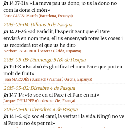
Jn
14,27-31a: «La meva pau us dono; jo us la dono no
com la dona el món»
Enric CASES i Martín (Barcelona, Espanya)
2015-05-04: Dilluns 5 de Pasqua
Jn
14,21-26: «El Paràclit, l’Esperit Sant que el Pare
enviarà en nom meu, ell us ensenyarà totes les coses i
us recordarà tot el que us he dit»
Norbert ESTARRIOL i Seseras (Lleida, Espanya)
2015-05-03: Diumenge 5 (B) de Pasqua
Jn
15,1-8: «En això és glorificat el meu Pare: que porteu
molt de fruit»
Joan MARQUÉS i Suriñach (Vilamarí, Girona, Espanya)
2015-05-02: Dissabte 4 de Pasqua
Jn
14,7-14: «Jo soc en el Pare i el Pare en mi»
Jacques PHILIPPE (Cordes sur Ciel, França)
2015-05-01: Divendres 4 de Pasqua
Jn
14,1-6: «Jo soc el camí, la veritat i la vida. Ningú no ve
al Pare si no és per mi»