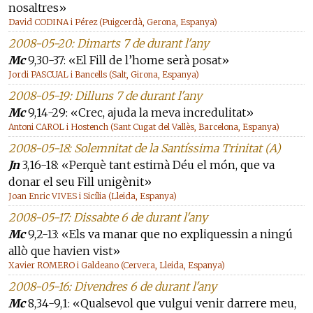
nosaltres»
David CODINA i Pérez (Puigcerdà, Gerona, Espanya)
2008-05-20: Dimarts 7 de durant l'any
Mc
9,30-37: «El Fill de l’home serà posat»
Jordi PASCUAL i Bancells (Salt, Girona, Espanya)
2008-05-19: Dilluns 7 de durant l'any
Mc
9,14-29: «Crec, ajuda la meva incredulitat»
Antoni CAROL i Hostench (Sant Cugat del Vallès, Barcelona, Espanya)
2008-05-18: Solemnitat de la Santíssima Trinitat (A)
Jn
3,16-18: «Perquè tant estimà Déu el món, que va
donar el seu Fill unigènit»
Joan Enric VIVES i Sicília (Lleida, Espanya)
2008-05-17: Dissabte 6 de durant l'any
Mc
9,2-13: «Els va manar que no expliquessin a ningú
allò que havien vist»
Xavier ROMERO i Galdeano (Cervera, Lleida, Espanya)
2008-05-16: Divendres 6 de durant l'any
Mc
8,34-9,1: «Qualsevol que vulgui venir darrere meu,