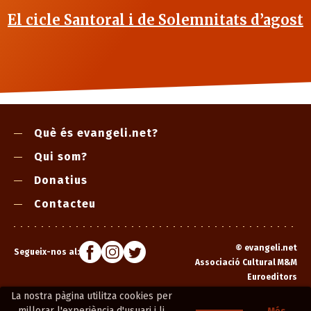
El cicle Santoral i de Solemnitats d’agost
Què és evangeli.net?
Qui som?
Donatius
Contacteu
©
evangeli.net
Segueix-nos al:
Associació Cultural M&M
Euroeditors
La nostra pàgina utilitza cookies per
millorar l'experiència d'usuari i li