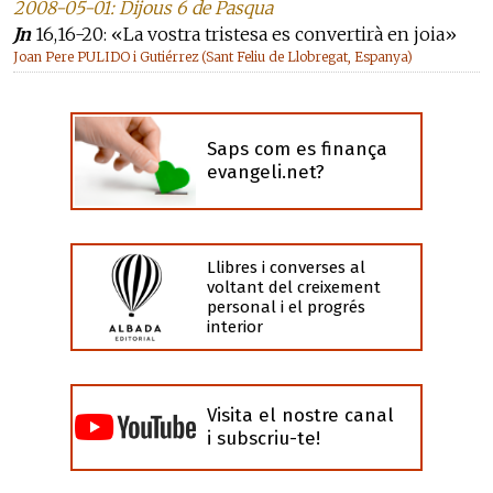
2008-05-01: Dijous 6 de Pasqua
Jn
16,16-20: «La vostra tristesa es convertirà en joia»
Joan Pere PULIDO i Gutiérrez (Sant Feliu de Llobregat, Espanya)
Saps com es finança
evangeli.net?
Llibres i converses al
voltant del creixement
personal i el progrés
interior
Visita el nostre canal
i subscriu-te!