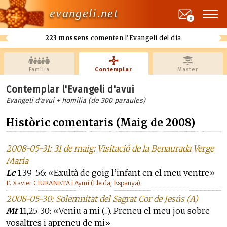
evangeli.net
0
223 mossens
comenten l'Evangeli del dia
Família
Contemplar
Master
Contemplar l'Evangeli d'avui
Evangeli d'avui + homilía (de 300 paraules)
Històric comentaris (Maig de 2008)
2008-05-31: 31 de maig: Visitació de la Benaurada Verge
Maria
Lc
1,39-56: «Exultà de goig l’infant en el meu ventre»
F. Xavier CIURANETA i Aymí (Lleida, Espanya)
2008-05-30: Solemnitat del Sagrat Cor de Jesús (A)
Mt
11,25-30: «Veniu a mi (...). Preneu el meu jou sobre
vosaltres i apreneu de mi»