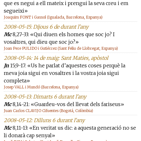
que es negui a ell mateix i prengui la seva creu i em
segueixi»
Joaquim FONT i Gassol (Igualada, Barcelona, Espanya)
2008-05-15: Dijous 6 de durant l'any
Mc
8,27-33: «Qui diuen els homes que soc jo? I
vosaltres, qui dieu que soc jo?»
Joan Pere PULIDO i Gutiérrez (Sant Feliu de Llobregat, Espanya)
2008-05-14: 14 de maig: Sant Maties, apòstol
Jn
15,9-17: «Us he parlat d’aquestes coses perquè la
meva joia sigui en vosaltres i la vostra joia sigui
completa»
Josep VALL i Mundó (Barcelona, Espanya)
2008-05-13: Dimarts 6 durant l'any
Mc
8,14-21: «Guardeu-vos del llevat dels fariseus»
Juan Carlos CLAVIJO Cifuentes (Bogotá, Colòmbia)
2008-05-12: Dilluns 6 durant l'any
Mc
8,11-13: «En veritat us dic: a aquesta generació no se
li donarà cap senyal»