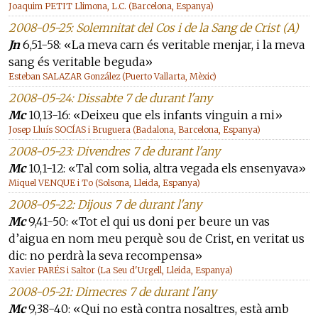
Joaquim PETIT Llimona, L.C. (Barcelona, Espanya)
2008-05-25: Solemnitat del Cos i de la Sang de Crist (A)
Jn
6,51-58: «La meva carn és veritable menjar, i la meva
sang és veritable beguda»
Esteban SALAZAR González (Puerto Vallarta, Mèxic)
2008-05-24: Dissabte 7 de durant l'any
Mc
10,13-16: «Deixeu que els infants vinguin a mi»
Josep Lluís SOCÍAS i Bruguera (Badalona, Barcelona, Espanya)
2008-05-23: Divendres 7 de durant l'any
Mc
10,1-12: «Tal com solia, altra vegada els ensenyava»
Miquel VENQUE i To (Solsona, Lleida, Espanya)
2008-05-22: Dijous 7 de durant l'any
Mc
9,41-50: «Tot el qui us doni per beure un vas
d’aigua en nom meu perquè sou de Crist, en veritat us
dic: no perdrà la seva recompensa»
Xavier PARÉS i Saltor (La Seu d'Urgell, Lleida, Espanya)
2008-05-21: Dimecres 7 de durant l'any
Mc
9,38-40: «Qui no està contra nosaltres, està amb