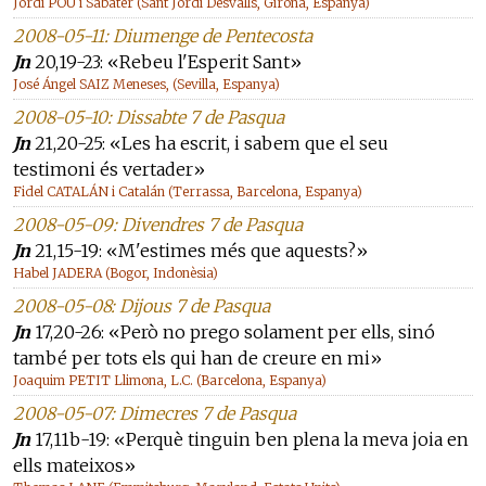
Jordi POU i Sabater (Sant Jordi Desvalls, Girona, Espanya)
2008-05-11: Diumenge de Pentecosta
Jn
20,19-23: «Rebeu l'Esperit Sant»
José Ángel SAIZ Meneses, (Sevilla, Espanya)
2008-05-10: Dissabte 7 de Pasqua
Jn
21,20-25: «Les ha escrit, i sabem que el seu
testimoni és vertader»
Fidel CATALÁN i Catalán (Terrassa, Barcelona, Espanya)
2008-05-09: Divendres 7 de Pasqua
Jn
21,15-19: «M'estimes més que aquests?»
Habel JADERA (Bogor, Indonèsia)
2008-05-08: Dijous 7 de Pasqua
Jn
17,20-26: «Però no prego solament per ells, sinó
també per tots els qui han de creure en mi»
Joaquim PETIT Llimona, L.C. (Barcelona, Espanya)
2008-05-07: Dimecres 7 de Pasqua
Jn
17,11b-19: «Perquè tinguin ben plena la meva joia en
ells mateixos»