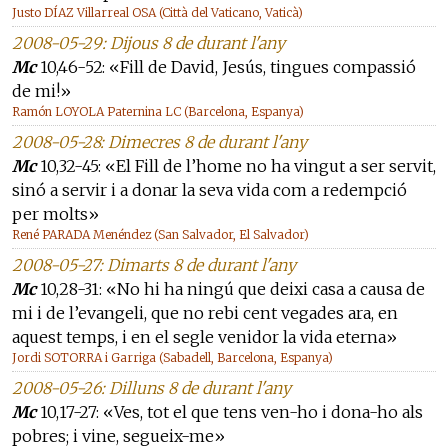
Justo DÍAZ Villarreal OSA (Città del Vaticano, Vaticà)
2008-05-29: Dijous 8 de durant l'any
Mc
10,46-52: «Fill de David, Jesús, tingues compassió
de mi!»
Ramón LOYOLA Paternina LC (Barcelona, Espanya)
2008-05-28: Dimecres 8 de durant l'any
Mc
10,32-45: «El Fill de l’home no ha vingut a ser servit,
sinó a servir i a donar la seva vida com a redempció
per molts»
René PARADA Menéndez (San Salvador, El Salvador)
2008-05-27: Dimarts 8 de durant l'any
Mc
10,28-31: «No hi ha ningú que deixi casa a causa de
mi i de l’evangeli, que no rebi cent vegades ara, en
aquest temps, i en el segle venidor la vida eterna»
Jordi SOTORRA i Garriga (Sabadell, Barcelona, Espanya)
2008-05-26: Dilluns 8 de durant l'any
Mc
10,17-27: «Ves, tot el que tens ven-ho i dona-ho als
pobres; i vine, segueix-me»