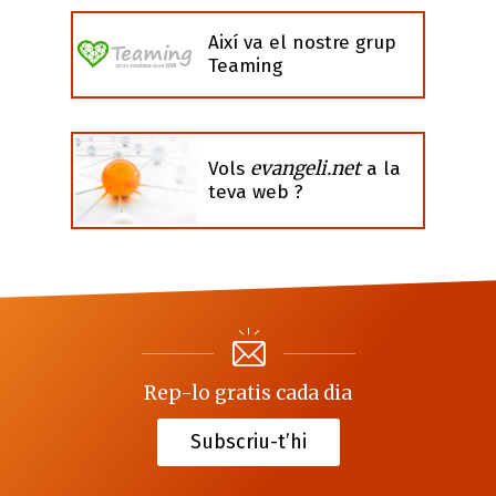
Així va el nostre grup
Teaming
evangeli.net
Vols
a la
teva web ?
Rep-lo gratis cada dia
Subscriu-t’hi