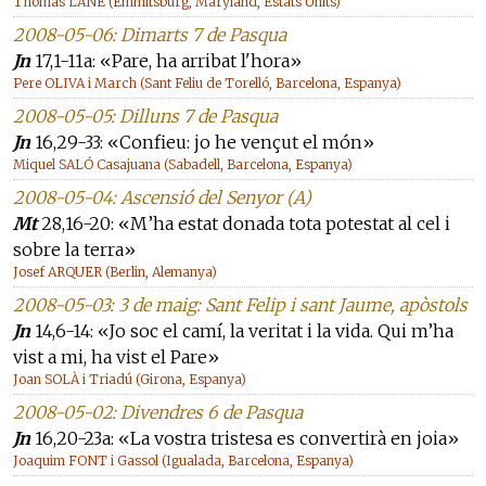
Thomas LANE (Emmitsburg, Maryland, Estats Units)
2008-05-06: Dimarts 7 de Pasqua
Jn
17,1-11a: «Pare, ha arribat l'hora»
Pere OLIVA i March (Sant Feliu de Torelló, Barcelona, Espanya)
2008-05-05: Dilluns 7 de Pasqua
Jn
16,29-33: «Confieu: jo he vençut el món»
Miquel SALÓ Casajuana (Sabadell, Barcelona, Espanya)
2008-05-04: Ascensió del Senyor (A)
Mt
28,16-20: «M’ha estat donada tota potestat al cel i
sobre la terra»
Josef ARQUER (Berlin, Alemanya)
2008-05-03: 3 de maig: Sant Felip i sant Jaume, apòstols
Jn
14,6-14: «Jo soc el camí, la veritat i la vida. Qui m’ha
vist a mi, ha vist el Pare»
Joan SOLÀ i Triadú (Girona, Espanya)
2008-05-02: Divendres 6 de Pasqua
Jn
16,20-23a: «La vostra tristesa es convertirà en joia»
Joaquim FONT i Gassol (Igualada, Barcelona, Espanya)