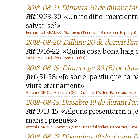
2018-08-21: Dimarts 20 de durant l'a
Mt
19,23-30: «Un ric difícilment entra
salvar-se?»
Fernando PERALES i Madueño (Terrassa, Barcelona, Espanya)
2018-08-20: Dilluns 20 de durant l'a
Mt
19,16-22: «Quina cosa bona haig d
Óscar MAIXÉ i Altés (Roma, Itàlia)
2018-08-19: Diumenge 20 (B) de dura
Jn
6,51-58: «Jo soc el pa viu que ha b
viurà eternament»
Antoni CAROL i Hostench (Sant Cugat del Vallès, Barcelona, Esp
2018-08-18: Dissabte 19 de durant l'a
Mt
19,13-15: «Alguns presentaren a J
mans i pregués»
Antoni CAROL i Hostench (Sant Cugat del Vallès, Barcelona, Esp
2018-08-17: Divendres 19 de durant l