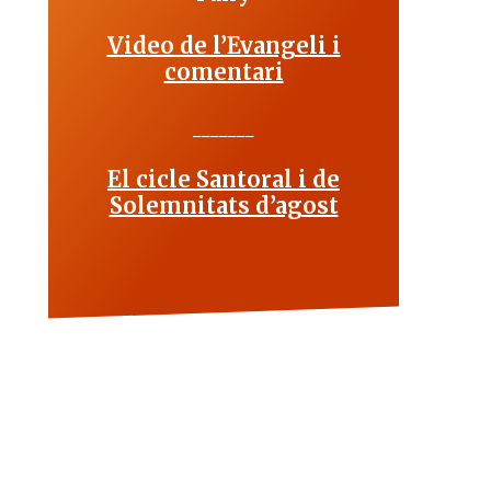
Video de l’Evangeli i
comentari
_______
El cicle Santoral i de
Solemnitats d’agost