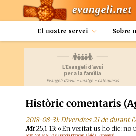
evangeli.net
El nostre servei
Sobre 
L’Evangeli d’avui
per a la família
Evangeli d'avui + imatge + catequesis
Històric comentaris (A
2018-08-31: Divendres 21 de durant l
Mt
25,1-13: «En veritat us ho dic: no
Joan Ant. MATEO i García (Tremp, Lleida, Espanya)