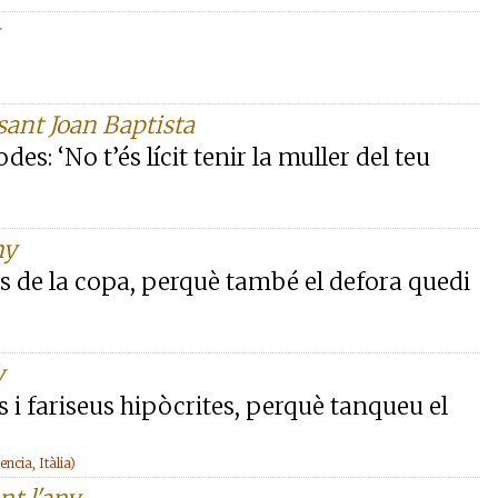
 sant Joan Baptista
es: ‘No t’és lícit tenir la muller del teu
ny
s de la copa, perquè també el defora quedi
y
es i fariseus hipòcrites, perquè tanqueu el
cia, Itàlia)