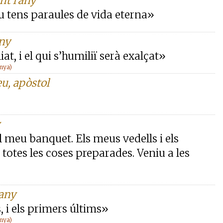
nt l'any
u tens paraules de vida eterna»
any
iat, i el qui s’humiliï serà exalçat»
anya)
u, apòstol
l meu banquet. Els meus vedells i els
totes les coses preparades. Veniu a les
'any
, i els primers últims»
anya)