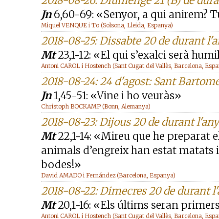
2018-08-26: Diumenge 21 (B) de dura
Jn
6,60-69: «Senyor, a qui anirem? T
Miquel VENQUE i To (Solsona, Lleida, Espanya)
2018-08-25: Dissabte 20 de durant l'
Mt
23,1-12: «El qui s’exalci serà humil
Antoni CAROL i Hostench (Sant Cugat del Vallès, Barcelona, Esp
2018-08-24: 24 d'agost: Sant Bartome
Jn
1,45-51: «Vine i ho veuràs»
Christoph BOCKAMP (Bonn, Alemanya)
2018-08-23: Dijous 20 de durant l'any
Mt
22,1-14: «Mireu que he preparat e
animals d’engreix han estat matats i 
bodes!»
David AMADO i Fernández (Barcelona, Espanya)
2018-08-22: Dimecres 20 de durant l
Mt
20,1-16: «Els últims seran primers
Antoni CAROL i Hostench (Sant Cugat del Vallès, Barcelona, Esp