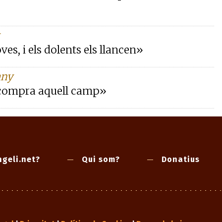
ves, i els dolents els llancen»
any
 i compra aquell camp»
geli.net?
Qui som?
Donatius