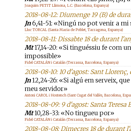
Joaquim PETIT Llimona, L.C. (Barcelona, Espanya)
2018-08-12: Diumenge 19 (B) de duran
Jn
6,41-51: «Ningú no pot venir a mi s
Lluc TORCAL (Santa Maria de Poblet, Tarragona, Espanya)
2018-08-11: Dissabte 18 de durant l'a
Mt
17,14-20: «Si tinguéssiu fe com un 
impossible»
Fidel CATALÁN i Catalán (Terrassa, Barcelona, Espanya)
2018-08-10: 10 d'agost: Sant Llorenç, 
Jn
12,24-26: «Si algú em serveix, que 
meu servidor»
Antoni CAROL i Hostench (Sant Cugat del Vallès, Barcelona, Esp
2018-08-09: 9 d'agost: Santa Teresa 
Mt
10,28-33: «No tingueu por»
Fidel CATALÁN i Catalán (Terrassa, Barcelona, Espanya)
2018-08-08: Dimecres 18 de durant l'