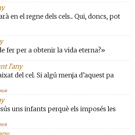
ny
rà en el regne dels cels... Qui, doncs, pot
ny
e fer per a obtenir la vida eterna?»
nt l'any
aixat del cel. Si algú menja d’aquest pa
anya)
ny
esús uns infants perquè els imposés les
anya)
'any