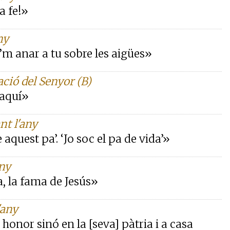
a fe!»
ny
a’m anar a tu sobre les aigües»
ació del Senyor (B)
 aquí»
nt l'any
quest pa’. ‘Jo soc el pa de vida’»
any
a, la fama de Jesús»
'any
honor sinó en la [seva] pàtria i a casa