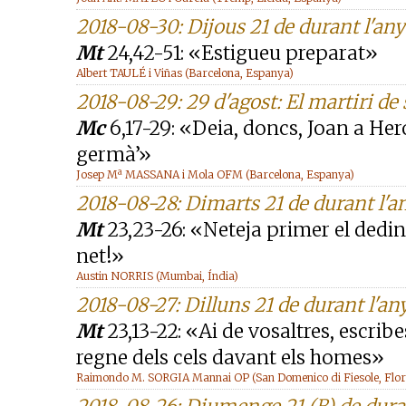
2018-08-30: Dijous 21 de durant l'any
Mt
24,42-51: «Estigueu preparat»
Albert TAULÉ i Viñas (Barcelona, Espanya)
2018-08-29: 29 d'agost: El martiri de
Mc
6,17-29: «Deia, doncs, Joan a Herod
germà’»
Josep Mª MASSANA i Mola OFM (Barcelona, Espanya)
2018-08-28: Dimarts 21 de durant l'a
Mt
23,23-26: «Neteja primer el dedin
net!»
Austin NORRIS (Mumbai, Índia)
2018-08-27: Dilluns 21 de durant l'an
Mt
23,13-22: «Ai de vosaltres, escrib
regne dels cels davant els homes»
Raimondo M. SORGIA Mannai OP (San Domenico di Fiesole, Floren