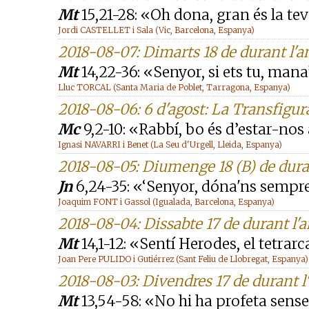
Mt
15,21-28: «Oh dona, gran és la tev
Jordi CASTELLET i Sala (Vic, Barcelona, Espanya)
2018-08-07: Dimarts 18 de durant l'a
Mt
14,22-36: «Senyor, si ets tu, man
Lluc TORCAL (Santa Maria de Poblet, Tarragona, Espanya)
2018-08-06: 6 d'agost: La Transfigur
Mc
9,2-10: «Rabbí, bo és d’estar-nos
Ignasi NAVARRI i Benet (La Seu d'Urgell, Lleida, Espanya)
2018-08-05: Diumenge 18 (B) de dura
Jn
6,24-35: «‘Senyor, dóna'ns sempre a
Joaquim FONT i Gassol (Igualada, Barcelona, Espanya)
2018-08-04: Dissabte 17 de durant l'
Mt
14,1-12: «Sentí Herodes, el tetrarc
Joan Pere PULIDO i Gutiérrez (Sant Feliu de Llobregat, Espanya)
2018-08-03: Divendres 17 de durant l
Mt
13,54-58: «No hi ha profeta sense 