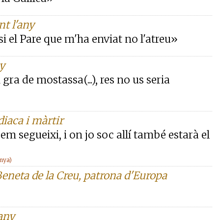
t l'any
i el Pare que m'ha enviat no l'atreu»
ny
gra de mostassa(...), res no us seria
diaca i màrtir
em segueixi, i on jo soc allí també estarà el
anya)
Beneta de la Creu, patrona d'Europa
any