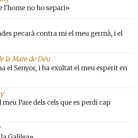
ue l'home no ho separi»
ades pecarà contra mi el meu germà, i el
de la Mare de Déu
 el Senyor, i ha exultat el meu esperit en
ny
el meu Pare dels cels que es perdi cap
y
a la Galilea»