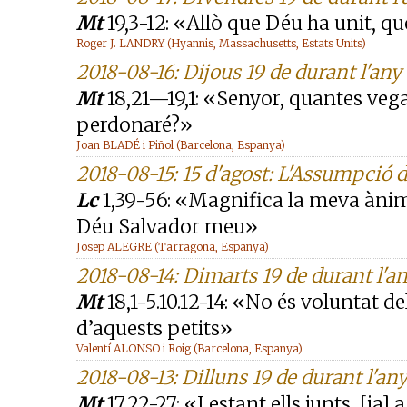
Mt
19,3-12: «Allò que Déu ha unit, q
Roger J. LANDRY (Hyannis, Massachusetts, Estats Units)
2018-08-16: Dijous 19 de durant l'any
Mt
18,21—19,1: «Senyor, quantes veg
perdonaré?»
Joan BLADÉ i Piñol (Barcelona, Espanya)
2018-08-15: 15 d'agost: L'Assumpció 
Lc
1,39-56: «Magnifica la meva ànima
Déu Salvador meu»
Josep ALEGRE (Tarragona, Espanya)
2018-08-14: Dimarts 19 de durant l'a
Mt
18,1-5.10.12-14: «No és voluntat d
d’aquests petits»
Valentí ALONSO i Roig (Barcelona, Espanya)
2018-08-13: Dilluns 19 de durant l'an
Mt
17,22-27: «I estant ells junts, [ja] 