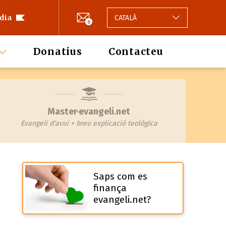
 dia
CATALÀ
0
Donatius
Contacteu
Master·evangeli.net
Evangeli d'avui + breu explicació teològica
Saps com es
finança
evangeli.net?