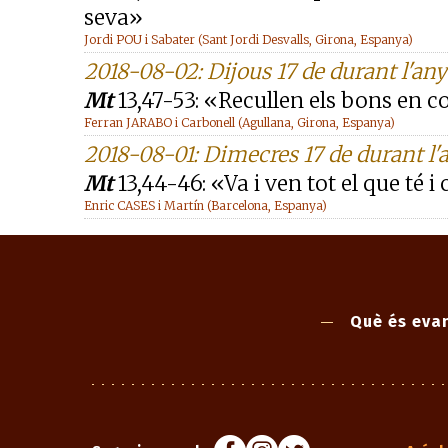
seva»
Jordi POU i Sabater (Sant Jordi Desvalls, Girona, Espanya)
2018-08-02: Dijous 17 de durant l'any
Mt
13,47-53: «Recullen els bons en co
Ferran JARABO i Carbonell (Agullana, Girona, Espanya)
2018-08-01: Dimecres 17 de durant l'
Mt
13,44-46: «Va i ven tot el que té
Enric CASES i Martín (Barcelona, Espanya)
Què és evan