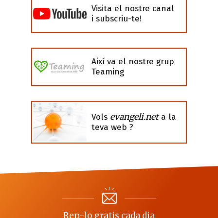
Visita el nostre canal
i subscriu-te!
Així va el nostre grup
Teaming
evangeli.net
Vols
a la
teva web ?
Rep-lo gratis cada dia