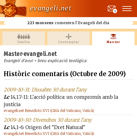
evangeli.net
0
223 mossens
comenten l'Evangeli del dia
Família
Contemplar
Master
Master·evangeli.net
Evangeli d'avui + breu explicació teològica
Històric comentaris (Octubre de 2009)
2009-10-31: Dissabte 30 durant l'any
Lc
14,1.7-11: L'acció política: un compromís amb la
justícia
evangeli.net Benedicto XVI (Città del Vaticano, Vaticà)
2009-10-30: Divendres 30 durant l'any
Lc
14,1-6: Origen del "Dret Natural"
evangeli.net Benedicto XVI (Città del Vaticano, Vaticà)