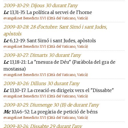
2009-10-29: Dijous 30 durant l'any
Lc
13,31-35: La política al servei de l'home
evangeli.net Benedicto XVI (Città del Vaticano, Vaticà)
2009-10-28: 28 d'octubre: Sant Simó i sant Judes,
apòstols
Lc
6,12-19: Sant Simó i sant Judes, apòstols
evangeli.net Benedicto XVI (Città del Vaticano, Vaticà)
2009-10-27: Dimarts 30 durant l'any
Lc
13,18-21: La "mesura de Déu" (Paràbola del gra de
mostassa)
evangeli.net Benedicto XVI (Città del Vaticano, Vaticà)
2009-10-26: Dilluns 30 durant l'any
Lc
13,10-17: La creació es dirigeix vers el "Dissabte"
evangeli.net Benedicto XVI (Città del Vaticano, Vaticà)
2009-10-25: Diumenge 30 (B) de durant l'any
Mc
10,46-52: La pregària de petició de béns
evangeli.net Benedicto XVI (Città del Vaticano, Vaticà)
2009-10-24: Dissabte 29 durant l'any