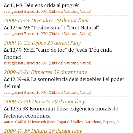
Lc
13,1-9: Déu ens crida al progrés
evangeli.net Benedicto XVI (Città del Vaticano, Vaticà)
2009-10-23: Divendres 29 durant l'any
Lc
12,54-59: "Positivisme" i "Dret Natural"
evangeli.net Benedicto XVI (Città del Vaticano, Vaticà)
2009-10-22: Dijous 29 durant l'any
Lc
12,49-53: El "carro de foc" de Jesús (Déu crida
l'home)
evangeli.net Benedicto XVI (Città del Vaticano, Vaticà)
2009-10-21: Dimecres 29 durant l'any
Lc
12,39-48: La somnolència dels deixebles i el poder
del mal
evangeli.net Benedicto XVI (Città del Vaticano, Vaticà)
2009-10-20: Dimarts 29 durant l'any
Lc
12,35-38: Economia i ètica: exigències morals de
l'activitat econòmica
Antoni CAROL i Hostench (Sant Cugat del Vallès, Barcelona, Espanya)
2009-10-19: Dilluns 29 durant l'any