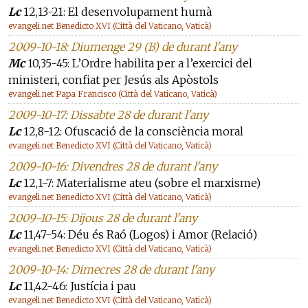
Lc
12,13-21: El desenvolupament humà
evangeli.net Benedicto XVI (Città del Vaticano, Vaticà)
2009-10-18: Diumenge 29 (B) de durant l'any
Mc
10,35-45: L’Ordre habilita per a l’exercici del
ministeri, confiat per Jesús als Apòstols
evangeli.net Papa Francisco (Città del Vaticano, Vaticà)
2009-10-17: Dissabte 28 de durant l'any
Lc
12,8-12: Ofuscació de la consciència moral
evangeli.net Benedicto XVI (Città del Vaticano, Vaticà)
2009-10-16: Divendres 28 de durant l'any
Lc
12,1-7: Materialisme ateu (sobre el marxisme)
evangeli.net Benedicto XVI (Città del Vaticano, Vaticà)
2009-10-15: Dijous 28 de durant l'any
Lc
11,47-54: Déu és Raó (Logos) i Amor (Relació)
evangeli.net Benedicto XVI (Città del Vaticano, Vaticà)
2009-10-14: Dimecres 28 de durant l'any
Lc
11,42-46: Justícia i pau
evangeli.net Benedicto XVI (Città del Vaticano, Vaticà)