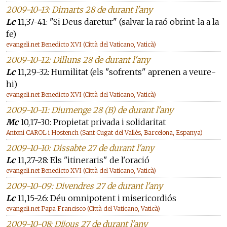
2009-10-13: Dimarts 28 de durant l'any
Lc
11,37-41: "Si Deus daretur" (salvar la raó obrint-la a la
fe)
evangeli.net Benedicto XVI (Città del Vaticano, Vaticà)
2009-10-12: Dilluns 28 de durant l'any
Lc
11,29-32: Humilitat (els "sofrents" aprenen a veure-
hi)
evangeli.net Benedicto XVI (Città del Vaticano, Vaticà)
2009-10-11: Diumenge 28 (B) de durant l'any
Mc
10,17-30: Propietat privada i solidaritat
Antoni CAROL i Hostench (Sant Cugat del Vallès, Barcelona, Espanya)
2009-10-10: Dissabte 27 de durant l'any
Lc
11,27-28: Els "itineraris" de l'oració
evangeli.net Benedicto XVI (Città del Vaticano, Vaticà)
2009-10-09: Divendres 27 de durant l'any
Lc
11,15-26: Déu omnipotent i misericordiós
evangeli.net Papa Francisco (Città del Vaticano, Vaticà)
2009-10-08: Dijous 27 de durant l'any