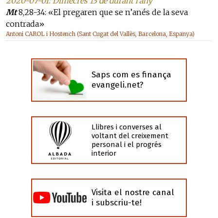
2020-07-01: Dimecres 13 de durant l'any
Mt
8,28-34: «El pregaren que se n’anés de la seva
contrada»
Antoni CAROL i Hostench (Sant Cugat del Vallès, Barcelona, Espanya)
Saps com es finança
evangeli.net?
Llibres i converses al
voltant del creixement
personal i el progrés
interior
Visita el nostre canal
i subscriu-te!