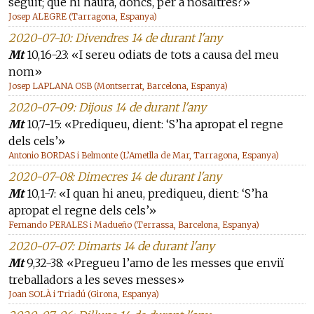
seguit; què hi haurà, doncs, per a nosaltres?»
Josep ALEGRE (Tarragona, Espanya)
2020-07-10: Divendres 14 de durant l'any
Mt
10,16-23: «I sereu odiats de tots a causa del meu
nom»
Josep LAPLANA OSB (Montserrat, Barcelona, Espanya)
2020-07-09: Dijous 14 de durant l'any
Mt
10,7-15: «Prediqueu, dient: ‘S’ha apropat el regne
dels cels’»
Antonio BORDAS i Belmonte (L’Ametlla de Mar, Tarragona, Espanya)
2020-07-08: Dimecres 14 de durant l'any
Mt
10,1-7: «I quan hi aneu, prediqueu, dient: ‘S’ha
apropat el regne dels cels’»
Fernando PERALES i Madueño (Terrassa, Barcelona, Espanya)
2020-07-07: Dimarts 14 de durant l'any
Mt
9,32-38: «Pregueu l’amo de les messes que enviï
treballadors a les seves messes»
Joan SOLÀ i Triadú (Girona, Espanya)