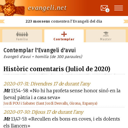
evangeli.net
0
223 mossens
comenten l'Evangeli del dia
Família
Contemplar
Master
Contemplar l'Evangeli d'avui
Evangeli d'avui + homilía (de 300 paraules)
Històric comentaris (Juliol de 2020)
2020-07-31: Divendres 17 de durant l'any
Mt
13,54-58: «No hi ha profeta sense honor sinó en la
[seva] pàtria i a casa seva»
Jordi POU i Sabater (Sant Jordi Desvalls, Girona, Espanya)
2020-07-30: Dijous 17 de durant l'any
Mt
13,47-53: «Recullen els bons en coves, i els dolents
els llancen»