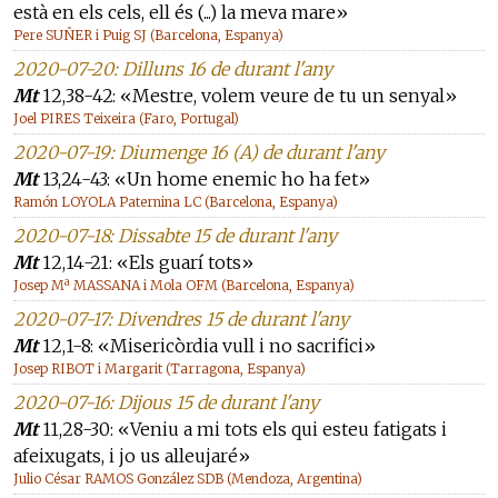
està en els cels, ell és (...) la meva mare»
Pere SUÑER i Puig SJ (Barcelona, Espanya)
2020-07-20: Dilluns 16 de durant l'any
Mt
12,38-42: «Mestre, volem veure de tu un senyal»
Joel PIRES Teixeira (Faro, Portugal)
2020-07-19: Diumenge 16 (A) de durant l'any
Mt
13,24-43: «Un home enemic ho ha fet»
Ramón LOYOLA Paternina LC (Barcelona, Espanya)
2020-07-18: Dissabte 15 de durant l'any
Mt
12,14-21: «Els guarí tots»
Josep Mª MASSANA i Mola OFM (Barcelona, Espanya)
2020-07-17: Divendres 15 de durant l'any
Mt
12,1-8: «Misericòrdia vull i no sacrifici»
Josep RIBOT i Margarit (Tarragona, Espanya)
2020-07-16: Dijous 15 de durant l'any
Mt
11,28-30: «Veniu a mi tots els qui esteu fatigats i
afeixugats, i jo us alleujaré»
Julio César RAMOS González SDB (Mendoza, Argentina)