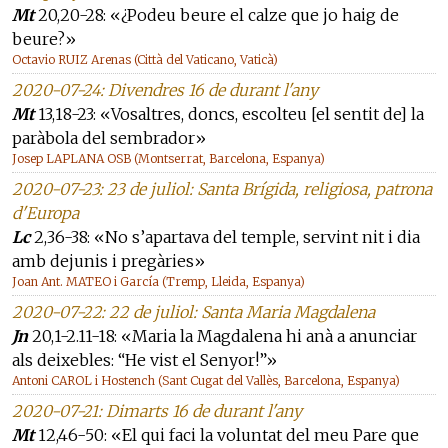
Mt
20,20-28: «¿Podeu beure el calze que jo haig de
beure?»
Octavio RUIZ Arenas (Città del Vaticano, Vaticà)
2020-07-24: Divendres 16 de durant l'any
Mt
13,18-23: «Vosaltres, doncs, escolteu [el sentit de] la
paràbola del sembrador»
Josep LAPLANA OSB (Montserrat, Barcelona, Espanya)
2020-07-23: 23 de juliol: Santa Brígida, religiosa, patrona
d'Europa
Lc
2,36-38: «No s’apartava del temple, servint nit i dia
amb dejunis i pregàries»
Joan Ant. MATEO i García (Tremp, Lleida, Espanya)
2020-07-22: 22 de juliol: Santa Maria Magdalena
Jn
20,1-2.11-18: «Maria la Magdalena hi anà a anunciar
als deixebles: “He vist el Senyor!”»
Antoni CAROL i Hostench (Sant Cugat del Vallès, Barcelona, Espanya)
2020-07-21: Dimarts 16 de durant l'any
Mt
12,46-50: «El qui faci la voluntat del meu Pare que