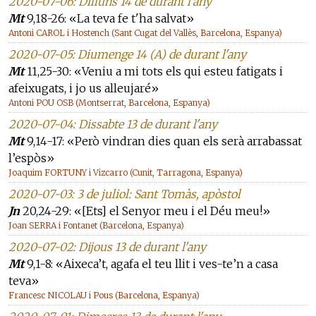
2020-07-06: Dilluns 14 de durant l'any
Mt
9,18-26: «La teva fe t'ha salvat»
Antoni CAROL i Hostench (Sant Cugat del Vallès, Barcelona, Espanya)
2020-07-05: Diumenge 14 (A) de durant l'any
Mt
11,25-30: «Veniu a mi tots els qui esteu fatigats i
afeixugats, i jo us alleujaré»
Antoni POU OSB (Montserrat, Barcelona, Espanya)
2020-07-04: Dissabte 13 de durant l'any
Mt
9,14-17: «Però vindran dies quan els serà arrabassat
l’espòs»
Joaquim FORTUNY i Vizcarro (Cunit, Tarragona, Espanya)
2020-07-03: 3 de juliol: Sant Tomàs, apòstol
Jn
20,24-29: «[Ets] el Senyor meu i el Déu meu!»
Joan SERRA i Fontanet (Barcelona, Espanya)
2020-07-02: Dijous 13 de durant l'any
Mt
9,1-8: «Aixeca’t, agafa el teu llit i ves-te’n a casa
teva»
Francesc NICOLAU i Pous (Barcelona, Espanya)