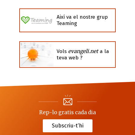
Així va el nostre grup
Teaming
evangeli.net
Vols
a la
teva web ?
Rep-lo gratis cada dia
Subscriu-t’hi