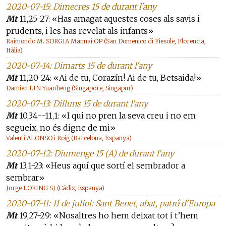
2020-07-15: Dimecres 15 de durant l'any
Mt
11,25-27: «Has amagat aquestes coses als savis i
prudents, i les has revelat als infants»
Raimondo M. SORGIA Mannai OP (San Domenico di Fiesole, Florencia,
Itàlia)
2020-07-14: Dimarts 15 de durant l'any
Mt
11,20-24: «Ai de tu, Corazín! Ai de tu, Betsaida!»
Damien LIN Yuanheng (Singapore, Singapur)
2020-07-13: Dilluns 15 de durant l'any
Mt
10,34--11,1: «I qui no pren la seva creu i no em
segueix, no és digne de mi»
Valentí ALONSO i Roig (Barcelona, Espanya)
2020-07-12: Diumenge 15 (A) de durant l'any
Mt
13,1-23: «Heus aquí que sortí el sembrador a
sembrar»
Jorge LORING SJ (Cádiz, Espanya)
2020-07-11: 11 de juliol: Sant Benet, abat, patró d'Europa
Mt
19,27-29: «Nosaltres ho hem deixat tot i t’hem