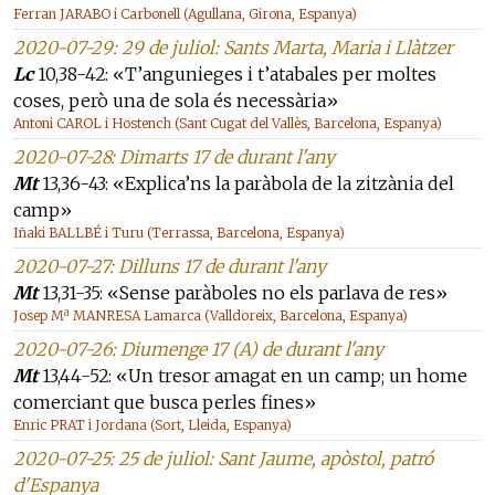
Ferran JARABO i Carbonell (Agullana, Girona, Espanya)
2020-07-29: 29 de juliol: Sants Marta, Maria i Llàtzer
Lc
10,38-42: «T’angunieges i t’atabales per moltes
coses, però una de sola és necessària»
Antoni CAROL i Hostench (Sant Cugat del Vallès, Barcelona, Espanya)
2020-07-28: Dimarts 17 de durant l'any
Mt
13,36-43: «Explica’ns la paràbola de la zitzània del
camp»
Iñaki BALLBÉ i Turu (Terrassa, Barcelona, Espanya)
2020-07-27: Dilluns 17 de durant l'any
Mt
13,31-35: «Sense paràboles no els parlava de res»
Josep Mª MANRESA Lamarca (Valldoreix, Barcelona, Espanya)
2020-07-26: Diumenge 17 (A) de durant l'any
Mt
13,44-52: «Un tresor amagat en un camp; un home
comerciant que busca perles fines»
Enric PRAT i Jordana (Sort, Lleida, Espanya)
2020-07-25: 25 de juliol: Sant Jaume, apòstol, patró
d'Espanya