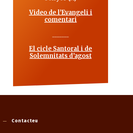
Video de l’Evangeli i
comentari
_______
El cicle Santoral i de
Solemnitats d’agost
Contacteu