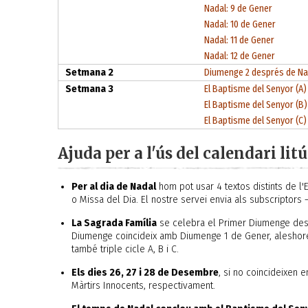
Nadal: 9 de Gener
Nadal: 10 de Gener
Nadal: 11 de Gener
Nadal: 12 de Gener
Setmana 2
Diumenge 2 després de Na
Setmana 3
El Baptisme del Senyor (A)
El Baptisme del Senyor (B)
El Baptisme del Senyor (C)
Ajuda per a l'ús del calendari lit
Per al dia de Nadal
hom pot usar 4 textos distints de l'Ev
o Missa del Dia. El nostre servei envia als subscriptors
La Sagrada Família
se celebra el Primer Diumenge desp
Diumenge coincideix amb Diumenge 1 de Gener, aleshore
també triple cicle A, B i C.
Els dies 26, 27 i 28 de Desembre
, si no coincideixen 
Màrtirs Innocents, respectivament.