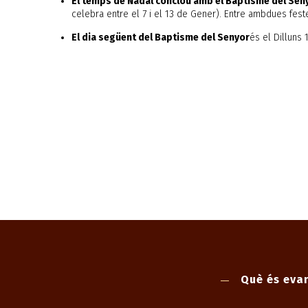
El temps de Nadal conclou amb el Baptisme del Sen
celebra entre el 7 i el 13 de Gener). Entre ambdues feste
El dia següent del Baptisme del Senyor
és el Dilluns 
Què és evan