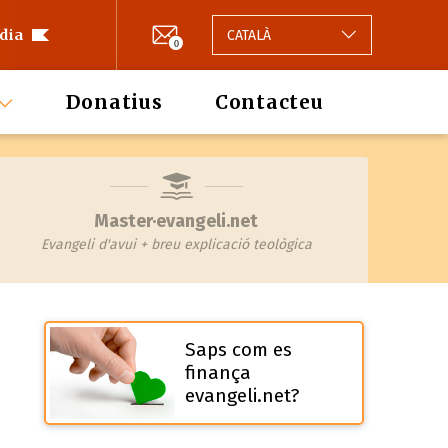
 dia
CATALÀ
0
Donatius
Contacteu
Master·evangeli.net
Evangeli d'avui + breu explicació teològica
Saps com es
finança
evangeli.net?