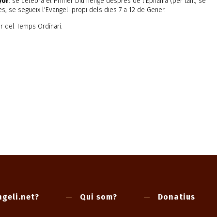
yor
: se celebra el Primer Diumenge després de l'Epifania (per tant, se
s, se segueix l'Evangeli propi dels dies 7 a 12 de Gener.
1r del Temps Ordinari.
geli.net?
Qui som?
Donatius