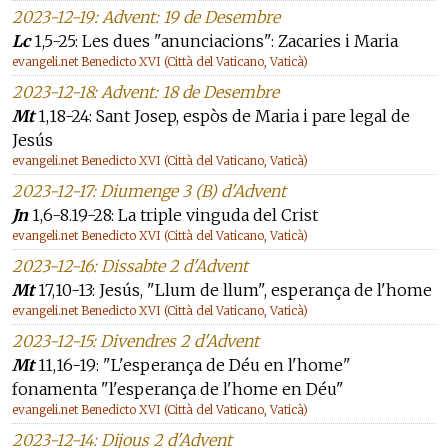
2023-12-19: Advent: 19 de Desembre
Lc
1,5-25: Les dues "anunciacions": Zacaries i Maria
evangeli.net Benedicto XVI (Città del Vaticano, Vaticà)
2023-12-18: Advent: 18 de Desembre
Mt
1,18-24: Sant Josep, espòs de Maria i pare legal de
Jesús
evangeli.net Benedicto XVI (Città del Vaticano, Vaticà)
2023-12-17: Diumenge 3 (B) d'Advent
Jn
1,6-8.19-28: La triple vinguda del Crist
evangeli.net Benedicto XVI (Città del Vaticano, Vaticà)
2023-12-16: Dissabte 2 d'Advent
Mt
17,10-13: Jesús, "Llum de llum", esperança de l'home
evangeli.net Benedicto XVI (Città del Vaticano, Vaticà)
2023-12-15: Divendres 2 d'Advent
Mt
11,16-19: "L'esperança de Déu en l'home"
fonamenta "l'esperança de l'home en Déu"
evangeli.net Benedicto XVI (Città del Vaticano, Vaticà)
2023-12-14: Dijous 2 d'Advent