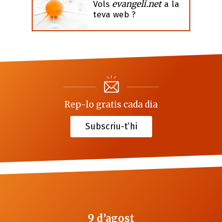
evangeli.net
Vols
a la
teva web ?
Rep-lo gratis cada dia
Subscriu-t’hi
9 d’agost