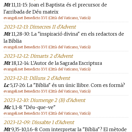
Mt
11,11-15: Joan el Baptista: és el precursor de
l'arribada de Déu mateix
evangeli.net Benedicto XVI (Città del Vaticano, Vaticà)
2023-12-13: Dimecres II d'Advent
Mt
11,28-30: La "inspiració divina" en els redactors de
la Bíblia
evangeli.net Benedicto XVI (Città del Vaticano, Vaticà)
2023-12-12: Dimarts 2 d'Advent
Mt
18,12-14: L'Autor de la Sagrada Escriptura
evangeli.net Benedicto XVI (Città del Vaticano, Vaticà)
2023-12-11: Dilluns 2 d'Advent
Lc
5,17-26: La "Bíblia" és un únic llibre. Com es formà?
evangeli.net Benedicto XVI (Città del Vaticano, Vaticà)
2023-12-10: Diumenge 2 (B) d'Advent
Mc
1,1-8: "Déu-que-ve"
evangeli.net Benedicto XVI (Città del Vaticano, Vaticà)
2023-12-09: Dissabte 1 d'Advent
Mt
9,35-10,1.6-8: Com interpretar la "Bíblia"? El mètode