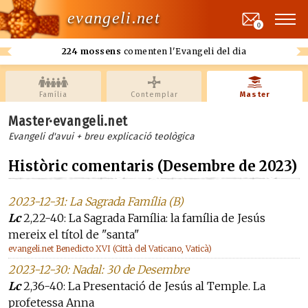
evangeli.net
0
224 mossens
comenten l'Evangeli del dia
Família
Contemplar
Master
Master·evangeli.net
Evangeli d'avui + breu explicació teològica
Històric comentaris (Desembre de 2023)
2023-12-31: La Sagrada Família (B)
Lc
2,22-40: La Sagrada Família: la família de Jesús
mereix el títol de "santa"
evangeli.net Benedicto XVI (Città del Vaticano, Vaticà)
2023-12-30: Nadal: 30 de Desembre
Lc
2,36-40: La Presentació de Jesús al Temple. La
profetessa Anna