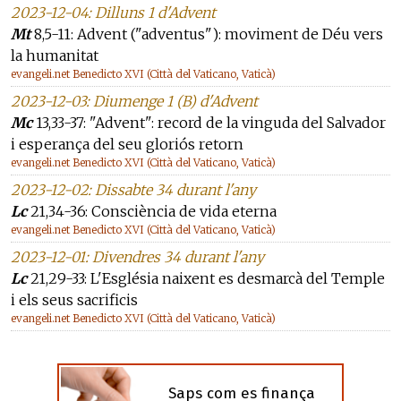
2023-12-04: Dilluns 1 d'Advent
Mt
8,5-11: Advent ("adventus"): moviment de Déu vers
la humanitat
evangeli.net Benedicto XVI (Città del Vaticano, Vaticà)
2023-12-03: Diumenge 1 (B) d'Advent
Mc
13,33-37: "Advent": record de la vinguda del Salvador
i esperança del seu gloriós retorn
evangeli.net Benedicto XVI (Città del Vaticano, Vaticà)
2023-12-02: Dissabte 34 durant l'any
Lc
21,34-36: Consciència de vida eterna
evangeli.net Benedicto XVI (Città del Vaticano, Vaticà)
2023-12-01: Divendres 34 durant l'any
Lc
21,29-33: L'Església naixent es desmarcà del Temple
i els seus sacrificis
evangeli.net Benedicto XVI (Città del Vaticano, Vaticà)
Saps com es finança